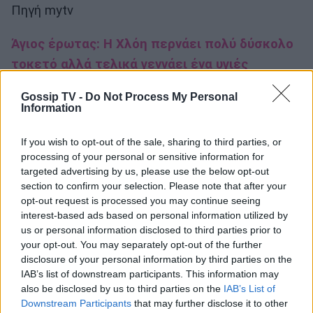
Πηγή mytv
Άγιος έρωτας: Η Χλόη περνάει πολύ δύσκολο
τοκετό αλλά τελικά γεννάει ένα υγιές
κοριτσάκι!
Gossip TV -
Do Not Process My Personal
Information
Άγιος Έρωτας: Η Θάλεια κάνει απόπειρα
αυτοκτονίας – Ο Κλεάνθης γίνεται βίαιος με
If you wish to opt-out of the sale, sharing to third parties, or
τη Χριστίνα
processing of your personal or sensitive information for
targeted advertising by us, please use the below opt-out
section to confirm your selection. Please note that after your
Άγιος έρωτας: Ο Αργύρης ζητά από τον πάτερ
opt-out request is processed you may continue seeing
Νικόλαο να τον παντρέψει με τη Χλόη, κρυφά
interest-based ads based on personal information utilized by
από όλους
us or personal information disclosed to third parties prior to
your opt-out. You may separately opt-out of the further
disclosure of your personal information by third parties on the
IAB’s list of downstream participants. This information may
also be disclosed by us to third parties on the
IAB’s List of
Downstream Participants
that may further disclose it to other