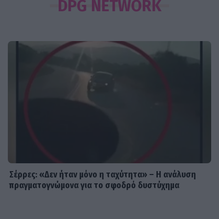
DPG NETWORK
Αντώνη Σρόιτερ 15 καλοκαίρια»
SHOWBIZ
Κώστας Φραγκολιάς: Μια «κούκλα»
ξάπλωσε πάνω του στο κρεβάτι
SHOWBIZ
Κατερίνα Καινούργιου: Ένα τρυφερό
μήνυμα από την Πάρο
Σέρρες: «Δεν ήταν μόνο η ταχύτητα» – Η ανάλυση
πραγματογνώμονα για το σφοδρό δυστύχημα
SHOWBIZ
Ντόρα Κουτροκόη: Στο Παρίσι με τον