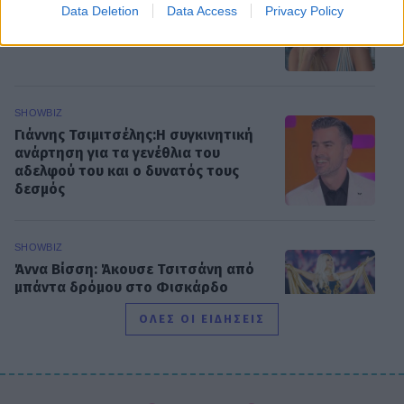
Η Βάλια Χατζηθεοδώρου μαγνητίζει
Data Deletion
Data Access
Privacy Policy
τα βλέμματα με τις καλοκαιρινές της
πόζες στο νησί των ανέμων
SHOWBIZ
Γιάννης Τσιμιτσέλης:Η συγκινητική
ανάρτηση για τα γενέθλια του
αδελφού του και ο δυνατός τους
δεσμός
SHOWBIZ
Άννα Βίσση: Άκουσε Τσιτσάνη από
μπάντα δρόμου στο Φισκάρδο
ΟΛΕΣ ΟΙ ΕΙΔΗΣΕΙΣ
SHOWBIZ
Ιωάννα Μπούκη: «"Βασανίζω" τον