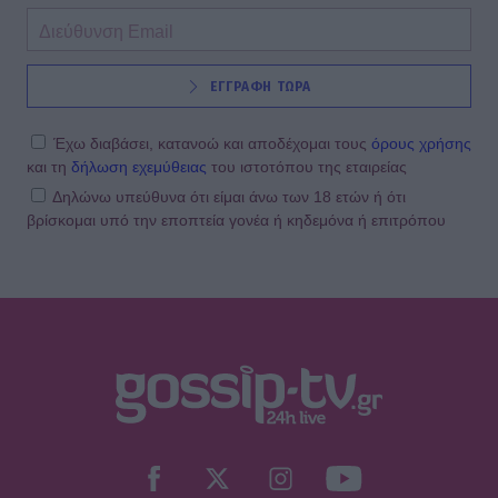
ΕΓΓΡΑΦΗ ΤΩΡΑ
Έχω διαβάσει, κατανοώ και αποδέχομαι τους
όρους χρήσης
και τη
δήλωση εχεμύθειας
του ιστοτόπου της εταιρείας
Δηλώνω υπεύθυνα ότι είμαι άνω των 18 ετών ή ότι
βρίσκομαι υπό την εποπτεία γονέα ή κηδεμόνα ή επιτρόπου