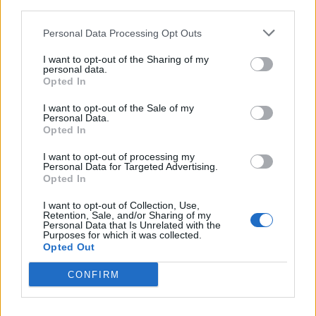
third parties.
Άγιος έρωτας
Personal Data Processing Opt Outs
I want to opt-out of the Sharing of my
Παιχνίδι από παντού στη Novibet με
personal data.
το νέο Mobile App
Opted In
I want to opt-out of the Sale of my
Personal Data.
Opted In
ΡΟΗ ΕΙΔΗΣΕΩΝ
I want to opt-out of processing my
Personal Data for Targeted Advertising.
Opted In
SHOWBIZ
I want to opt-out of Collection, Use,
Summer vibes για τη Δανάη Μπάρκα
Retention, Sale, and/or Sharing of my
– Το πολύχρωμο look που ξεχώρισε
Personal Data that Is Unrelated with the
Purposes for which it was collected.
σε καλοκαιρινό πάρτι
Opted Out
CONFIRM
SHOWBIZ