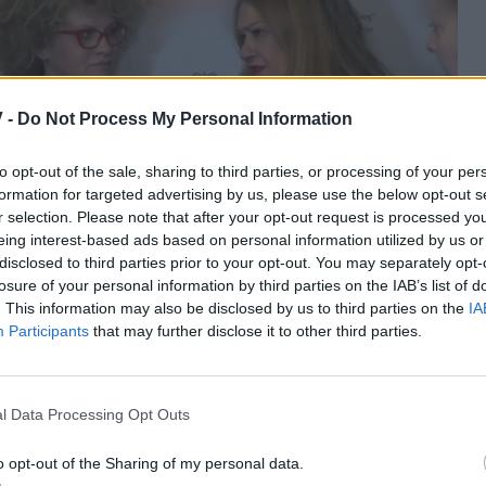
 -
Do Not Process My Personal Information
to opt-out of the sale, sharing to third parties, or processing of your per
formation for targeted advertising by us, please use the below opt-out s
r selection. Please note that after your opt-out request is processed y
eing interest-based ads based on personal information utilized by us or
disclosed to third parties prior to your opt-out. You may separately opt-
losure of your personal information by third parties on the IAB’s list of
. This information may also be disclosed by us to third parties on the
IA
Participants
that may further disclose it to other third parties.
υνέχεια: «Φαντάζομαι ότι έχω πληρώσει το τίμημα
ιθμός ανθρώπων που δεν με αντέχει. Δίκιο έχει! Εγώ
οσούρτης άνθρωπος δεν υπάρχει. Ότι έχω να πω, το
l Data Processing Opt Outs
o opt-out of the Sharing of my personal data.