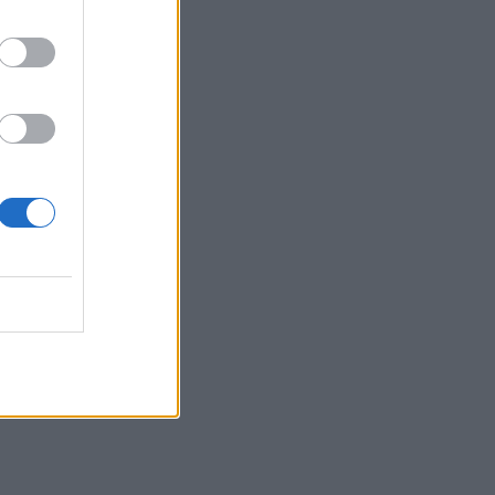
Σμίγουν ξανά τηλεοπτικά
στη νέα σειρά «Χαμένα
Μονοπάτια»
MEDIA
Σπιλιάδες Spoiler: Τη
θεωρούν νεκρή και της
κλέβει τη ζωή! Η αδίστακτη
προδοσία της κολλητής της
EXODOS
Φωτοπούλου-
Ρουμελιώτη- Ντούρος: Το
χειμώνα στο θέατρο Άνεσις
SHOWBIZ
Μαίρη Αρώνη: Πώς η
απεργία πείνας την οδήγησε
στην κορυφή της Τέχνης της