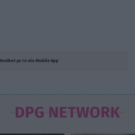
Novibet με το νέο Mobile App
DPG NETWORK