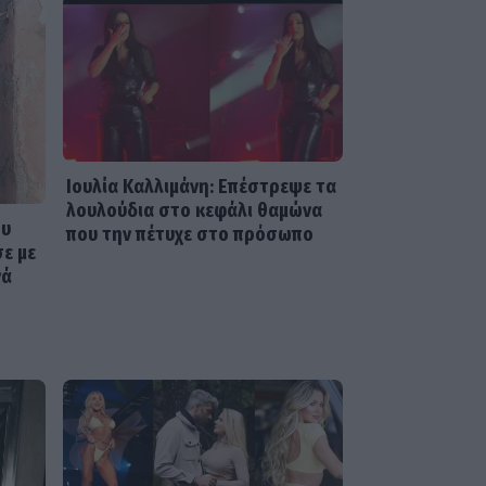
HOLLYWOOD
Hailey Bieber: Τέλος το
Pilates – Η νέα προπόνηση
για τέλειους γλουτούς
Ιουλία Καλλιμάνη: Επέστρεψε τα
λουλούδια στο κεφάλι θαμώνα
ου
που την πέτυχε στο πρόσωπο
σε με
νά