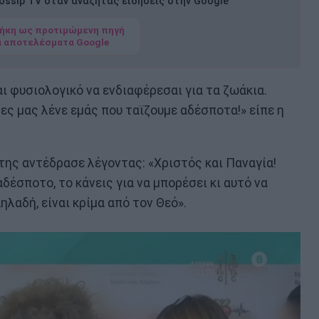
ssip TV όταν αναζητάς ειδήσεις στην Google
ήκη ως προτιμώμενη πηγή
α αποτελέσματα Google
 φυσιολογικό να ενδιαφέρεσαι για τα ζωάκια.
ρες μας λένε εμάς που ταϊζουμε αδέσποτα!» είπε η
της αντέδρασε λέγοντας: «Χριστός και Παναγία!
 αδέσποτο, το κάνεις για να μπορέσει κι αυτό να
ηλαδή, είναι κρίμα από τον Θεό».