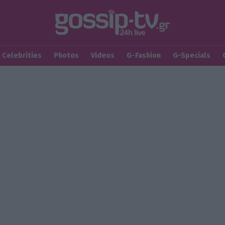
Celebrities
Photos
Videos
G-Fashion
G-Specials