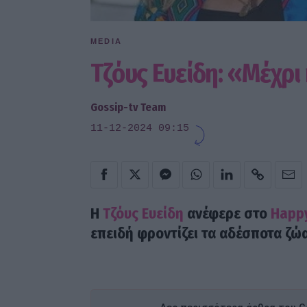
MEDIA
Τζόυς Ευείδη: «Μέχρι 
Gossip-tv Team
11-12-2024 09:15
H
Τζόυς Ευείδη
ανέφερε στο
Happ
επειδή φροντίζει τα αδέσποτα ζώα