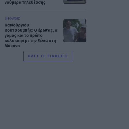
νούμερα τηλεθέασης
SHOWBIZ
Καινούργιου -
Κουτσουμπής: Ο έρωτας, ο
γάμος και το πρώτο
καλοκαίρι με την Ξένια στη
Μύκονο
ΟΛΕΣ ΟΙ ΕΙΔΗΣΕΙΣ
MEDIA
Ο Γιάννης Τσιμιτσέλης
φέρνει την απόλυτη
ανατροπή με το «The Quiz
With Balls» στον ΣΚΑΪ
SHOWBIZ
Γιάννης Στάνκογλου:
Φωτογραφία από το
παρελθόν με μακρύ μαλλί
και ροκ στιλ από τα νεανικά
του χρόνια