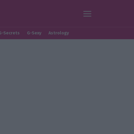
G-Secrets
G-Sexy
Astrology