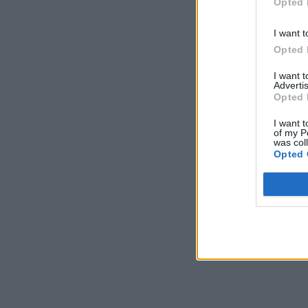
Opted 
I want t
Opted 
I want 
Advertis
Opted 
I want t
of my P
was col
Opted 