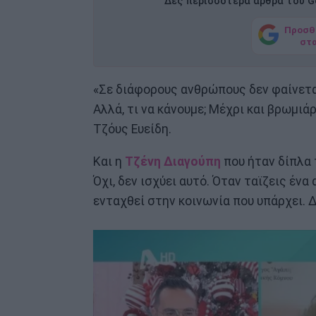
Δες περισσότερα άρθρα του Go
Προσθ
στ
«Σε διάφορους ανθρώπους δεν φαίνεται
Αλλά, τι να κάνουμε; Μέχρι και βρωμιά
Τζόυς Ευείδη.
Και η
Τζένη Διαγούπη
που ήταν δίπλα 
Όχι, δεν ισχύει αυτό. Όταν ταϊζεις ένα
ενταχθεί στην κοινωνία που υπάρχει. Δ