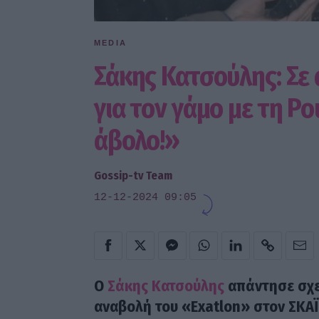
MEDIA
Σάκης Κατσούλης: Σε
για τον γάμο με τη Ρο
άβολο!»
Gossip-tv Team
12-12-2024 09:05
Ο
Σάκης Κατσούλης
απάντησε σχετ
αναβολή του «Exatlon» στον ΣΚΑΪ