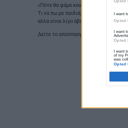
Opted 
«Πότε θα φάμε κουφέτα; Μεγάλη ερώτη
Τι να πω ρε παιδιά; Ο καιρός θα δείξε
I want t
Opted 
αλλά είναι λίγο άβολο».
I want 
Δείτε το απόσπασμα από το Happy Day
Advertis
Opted 
I want t
of my P
was col
Opted 