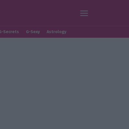
G-Secrets
G-Sexy
Astrology