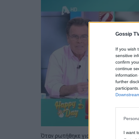
Gossip TV
If you wish 
sensitive in
confirm you
continue se
information 
further disc
participants
Downstream 
Persona
I want t
Όταν ρωτήθηκε για το ενδεχόμενο να α