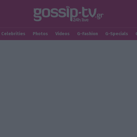
Celebrities
Photos
Videos
G-Fashion
G-Specials