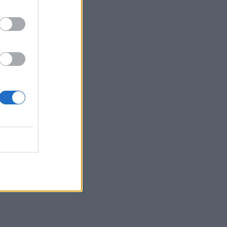
επίσημη ανακοίνωση
MEDIA
ΣΚΑΪ: Ανακοίνωσε την
ολοκλήρωση της
συνεργασίας με τον
Γρηγόρη Δημητριάδη
SHOWBIZ
«Με ζύγισες ρε φίλε» - H
«πληρωμένη» απάντηση
της Πετρογιάννη σε
follower μετά από σχόλιο
SHOWBIZ
Απασφάλισε ο Δάντης:
«Τολμάω να το πω γιατί έχω
μεγαλώσει πια. Δεν με
ενδιαφέρει αν με
παρεξηγήσουν»