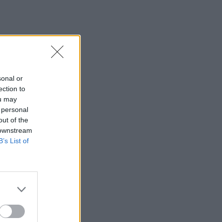
τα γενέθλιά του είναι γεμάτη
κοινές στιγμές τους
SHOWBIZ
Συγκλονίζει η
δημοσιογράφος Ιωάννα
Κουλούρη: Αναγκάστηκαν
να με δέσουν για να μη
sonal or
βλάψω τον εαυτό μου
ection to
ou may
 personal
SHOWBIZ
out of the
Κίμωλος όπως όνειρο! Το
 downstream
ειδυλλιακό καλοκαίρι
B’s List of
Σωτηροπούλου - Κωστή
Μαραβέγια μέσα από
εικονές
MEDIA
ALPHA: ΡΙΦΙΦΙ του Σωτήρη
Τσαφούλια σε Α’
τηλεοπτική προβολή - Η