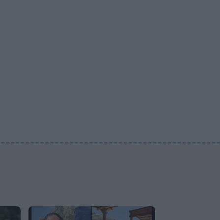
Ακύλας: «Μέσα μου
ψυχολογικά ένιωσα
περίεργα, τα συναισθήματα
δεν είναι γρανάζια»
MEDIA
«Κοινωνία Ώρα MEGA»:
Βασίλης Τσεκούρας και
Τζωρτζίνα Μαλλιαρόζη
στην πρωινή ενημέρωση
του σταθμού