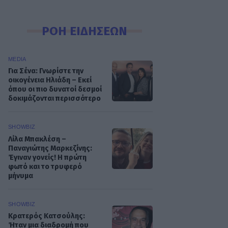
ΡΟΗ ΕΙΔΗΣΕΩΝ
MEDIA
Για Σένα: Γνωρίστε την
οικογένεια Ηλιάδη – Εκεί
όπου οι πιο δυνατοί δεσμοί
δοκιμάζονται περισσότερο
SHOWBIZ
Λίλα Μπακλέση –
Παναγιώτης Μαρκεζίνης:
Έγιναν γονείς! Η πρώτη
φωτό και το τρυφερό
μήνυμα
SHOWBIZ
Κρατερός Κατσούλης:
Ήταν μια διαδρομή που