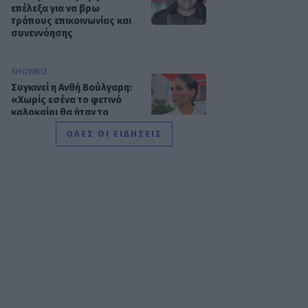
επέλεξα για να βρω
τρόπους επικοινωνίας και
συνεννόησης
SHOWBIZ
Συγκινεί η Ανθή Βούλγαρη:
«Χωρίς εσένα το φετινό
καλοκαίρι θα ήταν το
δυσκολότερο της ζωής
ΟΛΕΣ ΟΙ ΕΙΔΗΣΕΙΣ
μου»
SHOWBIZ
Δίπλα στο απέραντο
γαλάζιο η Μαριαλένα
Ρουμελιώτη γιορτάζει τους
δυο πρώτους μήνες με τον
γιο της
SHOWBIZ
«Μια γοργόνα στην Κρήτη»