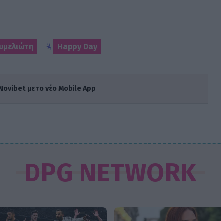
υμελιώτη
Happy Day
Novibet με το νέο Mobile App
DPG NETWORK