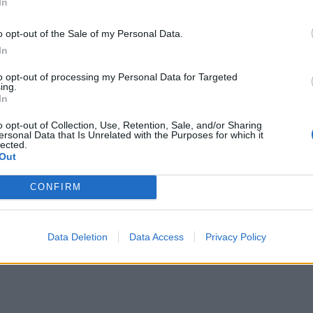
In
ση. Η αγαπημένη μου... Δεν νιώθω καθόλου άβολα.
ι. Έχουμε αρχίσει να συζητάμε κάποια πραγματάκια
o opt-out of the Sale of my Personal Data.
In
to opt-out of processing my Personal Data for Targeted
:
ing.
In
o opt-out of Collection, Use, Retention, Sale, and/or Sharing
ersonal Data that Is Unrelated with the Purposes for which it
lected.
Out
CONFIRM
Data Deletion
Data Access
Privacy Policy