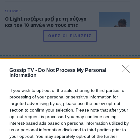
SHOWBIZ
Ο Light ποζάρει μαζί με τη σύζυγο
και τον 10 μηνών γιο τους στις
πρώτες καλοκαιρινές διακοπές τους.
ΟΛΕΣ ΟΙ ΕΙΔΗΣΕΙΣ
SHOWBIZ
Ακύρωσε live εμφάνιση η Ανδρομάχη
DPG NETWORK
Gossip TV -
Do Not Process My Personal
λόγω φαρυγγίτιδας - Ζήτησε
Information
συγγνώμη από τους θαυμαστές της
If you wish to opt-out of the sale, sharing to third parties, or
processing of your personal or sensitive information for
targeted advertising by us, please use the below opt-out
SHOWBIZ
section to confirm your selection. Please note that after your
Δανάη Μπάρκα: Η αποστομωτική
opt-out request is processed you may continue seeing
απάντηση με χιούμορ για το σχόλιο
interest-based ads based on personal information utilized by
περί πλαστικής στο Instagram
us or personal information disclosed to third parties prior to
your opt-out. You may separately opt-out of the further