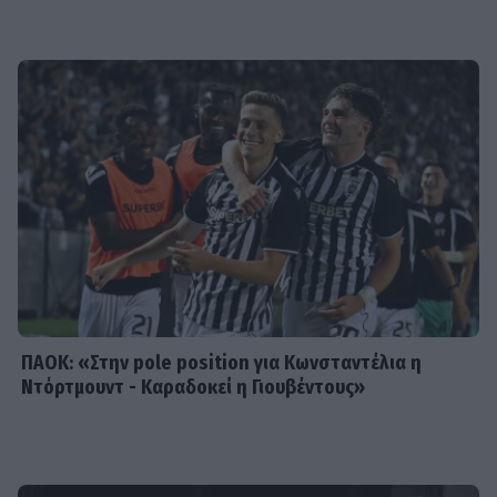
MEDIA
Μιχάλης Λεβεντογιάννης - Μιχαήλ
Ταμπακάκης: Σμίγουν ξανά
τηλεοπτικά στη νέα σειρά «Χαμένα
Μονοπάτια»
MEDIA
Σπιλιάδες Spoiler: Τη θεωρούν νεκρή
και της κλέβει τη ζωή! Η αδίστακτη
προδοσία της κολλητής της
ΠΑΟΚ: «Στην pole position για Κωνσταντέλια η
Ντόρτμουντ - Καραδοκεί η Γιουβέντους»