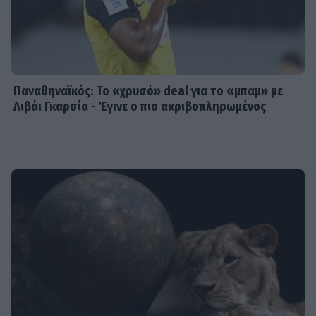
Παναθηναϊκός: Το «χρυσό» deal για το «μπαμ» με
Λιβάι Γκαρσία - Έγινε ο πιο ακριβοπληρωμένος