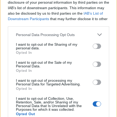
disclosure of your personal information by third parties on the
IAB’s list of downstream participants. This information may
SHOWBIZ
also be disclosed by us to third parties on the
IAB’s List of
Γιάννης Βαρδής: «Η αγάπη μας είναι
Downstream Participants
that may further disclose it to other
αδιαπραγμάτευτη και μεγαλώνει
third parties.
κάθε χρόνο. Χρόνια πολλά μπαμπά.».
Τουρίστας επιχείρησε να χρηματίσει υπάλληλο
Personal Data Processing Opt Outs
επιχείρησης για του επιτρέψει να ασελγήσει σε
ανήλικη
I want to opt-out of the Sharing of my
personal data.
MEDIA
Opted In
Μαριάννα Γεωργαντή: «Καλέ, τι
ωραίος που είναι ο Γιώργος
I want to opt-out of the Sale of my
Φραγκούλης!»
Personal Data.
Opted In
I want to opt-out of processing my
Personal Data for Targeted Advertising.
MEDIA
Opted In
Μάχη για την πρωινή ζώνη τον
Αύγουστο: Οι εκπλήξεις των
I want to opt-out of Collection, Use,
Retention, Sale, and/or Sharing of my
καναλιών και τα νούμερα
Personal Data that Is Unrelated with the
τηλεθέασης
Purposes for which it was collected.
Opted Out