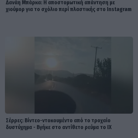
Δανάη Μπάρκα: Η αποστομωτική απάντηση με
χιούμορ για το σχόλιο περί πλαστικής στο Instagram
MEDIA
Κατερίνα Σαβράνη: Επιστρέφει στην
τηλεόραση μετά από χρόνια - Σε
ποια σειρά θα τη δούμε
SHOWBIZ
Ρία Ελληνίδου: Ποζάρει με μαγιό
πάνω σε σκάφος και «ανάβει»
φωτιές στο Instagram!
SHOWBIZ
Η θεαματική μεταμόρφωση της
Αθηνάς New York - Μετά το
Σέρρες: Βίντεο-ντοκουμέντο από το τροχαίο
Bachelor... χρυσή στο bodybuilding
δυστύχημα - Βγήκε στο αντίθετο ρεύμα το ΙΧ