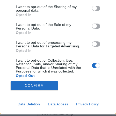
I want to opt-out of the Sharing of my
The Voice - Τελικός: Αυτοί είναι οι παίκτες
personal data.
Opted In
που πήραν το «χρυσό» εισιτήριο για την
τετράδα
I want to opt-out of the Sale of my
Personal Data.
Opted In
The Voice - O Χρήστος Μάστορας ζήτησε
δημόσια συγγνώμη από παίκτη: «Σου ζητώ
I want to opt-out of processing my
συγγνώμη, έπαθα πλάκα»
Personal Data for Targeted Advertising.
Opted In
I want to opt-out of Collection, Use,
321
Retention, Sale, and/or Sharing of my
SHARES
Personal Data that Is Unrelated with the
Purposes for which it was collected.
Opted Out
The Voice
The Voice τελικός
CONFIRM
νικητής the voice
Data Deletion
Data Access
Privacy Policy
Παιχνίδι από παντού στη Novibet με
το νέο Mobile App