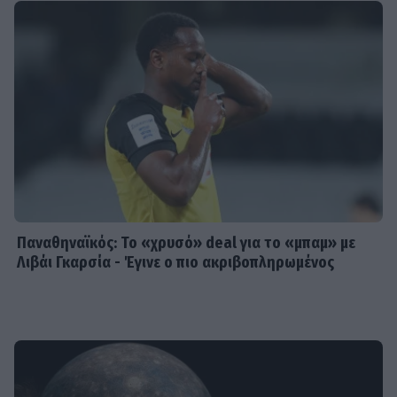
Παναθηναϊκός: Το «χρυσό» deal για το «μπαμ» με
Λιβάι Γκαρσία - Έγινε ο πιο ακριβοπληρωμένος