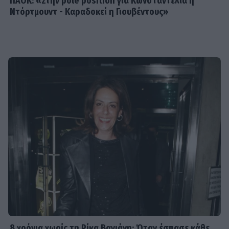
ΠΑΟΚ: «Στην pole position για Κωνσταντέλια η
Ντόρτμουντ - Καραδοκεί η Γιουβέντους»
8 χρόνια χωρίς τη Ρίκα Βαγιάνη: Όταν έσπασε κάθε