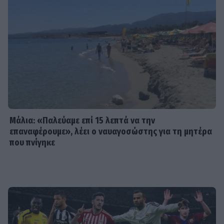
MEDIA
Κατερίνα Σαβράνη: Επιστρέφει στην
τηλεόραση μετά από χρόνια - Σε
ποια σειρά θα τη δούμε
SHOWBIZ
Ρία Ελληνίδου: Ποζάρει με μαγιό
πάνω σε σκάφος και «ανάβει»
φωτιές στο Instagram!
Μάλια: «Παλεύαμε επί 15 λεπτά να την
επαναφέρουμε», λέει ο ναυαγοσώστης για τη μητέρα
που πνίγηκε
SHOWBIZ
Η θεαματική μεταμόρφωση της
Αθηνάς New York - Μετά το
Bachelor... χρυσή στο bodybuilding