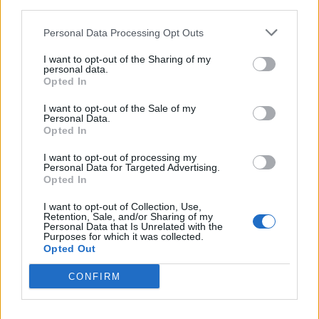
third parties.
εποχή που ντροπιάζει το ανθρώπινο
πλάσμα»
Personal Data Processing Opt Outs
I want to opt-out of the Sharing of my
personal data.
Opted In
SHOWBIZ
Μαρία Ηλιάκη: Το makeup των
I want to opt-out of the Sale of my
διακοπών, η αμφιβολία & η
Personal Data.
αντίδραση στην απάντηση του
Opted In
Στέλιου Μανουσάκη
I want to opt-out of processing my
Personal Data for Targeted Advertising.
Opted In
SHOWBIZ
«Εγώ, το κορίτσι μου & το
I want to opt-out of Collection, Use,
Οι παικταράδες που δεν έγιναν ποτέ οι θρύλοι που
Retention, Sale, and/or Sharing of my
ηλιοβασίλεμα» - Η Καινούργιου με
Personal Data that Is Unrelated with the
περιμέναμε
σικ λευκό φόρεμα αγκαλιά με την
Purposes for which it was collected.
κόρη της
Opted Out
CONFIRM
SHOWBIZ
Κωνσταντίνα Μπεκιάρη: Το