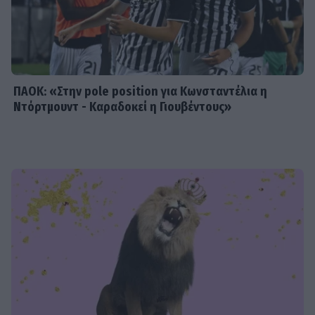
«Ο γάμος μας είναι πολύ καλύτερος
απ’ ό,τι είχα φανταστεί»
ΠΑΟΚ: «Στην pole position για Κωνσταντέλια η
Ντόρτμουντ - Καραδοκεί η Γιουβέντους»