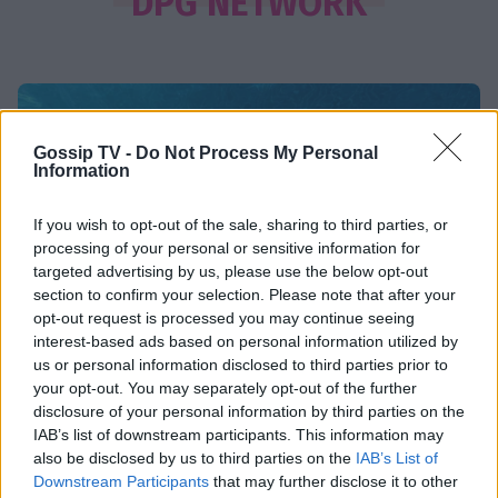
DPG NETWORK
άφιξη της Μαρκέλλας φέρνει κι ένα
θαμμένο μυστικό από την Κρήτη
SHOWBIZ
Gossip TV -
Do Not Process My Personal
Βανέσα Αδαμοπούλου: «Η φήμη
Information
χρειάζεται σιωπή»
If you wish to opt-out of the sale, sharing to third parties, or
processing of your personal or sensitive information for
targeted advertising by us, please use the below opt-out
section to confirm your selection. Please note that after your
MEDIA
opt-out request is processed you may continue seeing
Κρίνο και Αγκάθι Spoiler: Η νύφη-
interest-based ads based on personal information utilized by
δολοφόνος! Το νυφικό με το
κρυμμένο μαχαίρι και η αιματηρή
us or personal information disclosed to third parties prior to
Τραγωδία στην Πάρο: Ο μπάρμαν του beach bar
εκδίκηση
your opt-out. You may separately opt-out of the further
βούτηξε για να σώσει τον 4χρονο που πνίγηκε στην
disclosure of your personal information by third parties on the
πισίνα
IAB’s list of downstream participants. This information may
also be disclosed by us to third parties on the
IAB’s List of
SHOWBIZ
Downstream Participants
that may further disclose it to other
Γεράσιμος Γεννατάς: «Ζούμε σε μια