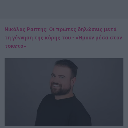
Νικόλας Ράπτης: Οι πρώτες δηλώσεις μετά
τη γέννηση της κόρης του - «Ήμουν μέσα στον
τοκετό»