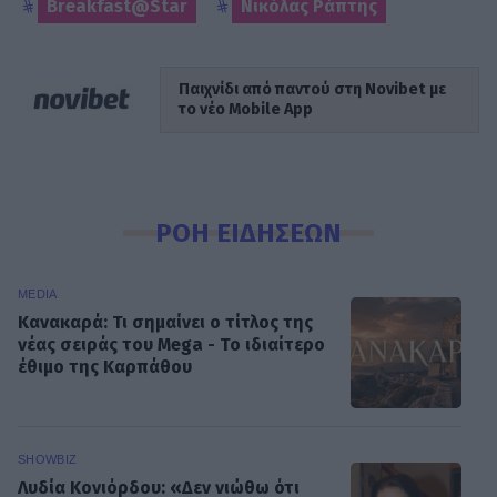
Breakfast@Star
Νικόλας Ράπτης
Παιχνίδι από παντού στη Novibet με
το νέο Mobile App
ΡΟΗ ΕΙΔΗΣΕΩΝ
MEDIA
Κανακαρά: Τι σημαίνει ο τίτλος της
νέας σειράς του Mega - Το ιδιαίτερο
έθιμο της Καρπάθου
SHOWBIZ
Λυδία Κονιόρδου: «Δεν νιώθω ότι