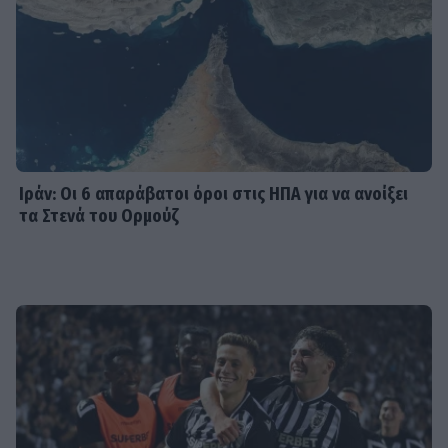
stylish εμφανίσεις & ένας
απολαυστικός Αύγουστος για Νίκα -
Αργυρό
SHOWBIZ
Ατύχημα στις διακοπές για τον Ιβάν
Σβιτάιλο – Η ακτινογραφία & το
μήνυμα: «Θα σηκωθώ πιο δυνατός»
Ιράν: Οι 6 απαράβατοι όροι στις ΗΠΑ για να ανοίξει
τα Στενά του Ορμούζ
SHOWBIZ
Βαρύ πένθος για τη συνεργάτιδα της
Καινούργιου, Μαρία Βλάχου – Το
μήνυμα της παρουσιάστριας
SHOWBIZ
Λένα Παπαληγούρα για Άκη Πάντο: