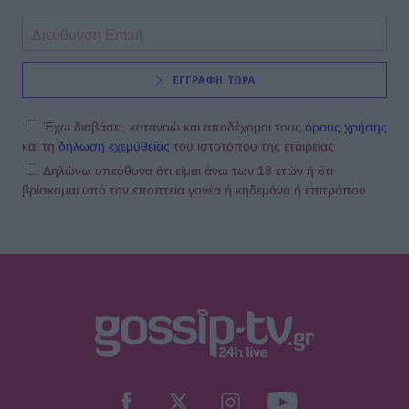
ΕΓΓΡΑΦΗ ΤΩΡΑ
Έχω διαβάσει, κατανοώ και αποδέχομαι τους
όρους χρήσης
και τη
δήλωση εχεμύθειας
του ιστοτόπου της εταιρείας
Δηλώνω υπεύθυνα ότι είμαι άνω των 18 ετών ή ότι
βρίσκομαι υπό την εποπτεία γονέα ή κηδεμόνα ή επιτρόπου