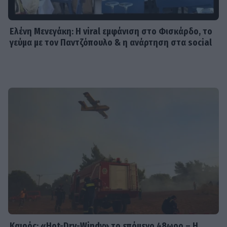
Ελένη Μενεγάκη: Η viral εμφάνιση στο Φισκάρδο, το
γεύμα με τον Παντζόπουλο & η ανάρτηση στα social
Καιρός: «Hot-Dry-Windy» το επόμενο 48ωρο – Η