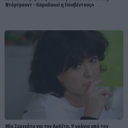
Ντόρτμουντ - Καραδοκεί η Γιουβέντους»
Μία Σερενάτα για την Αρλέτα, 9 χρόνια από τον