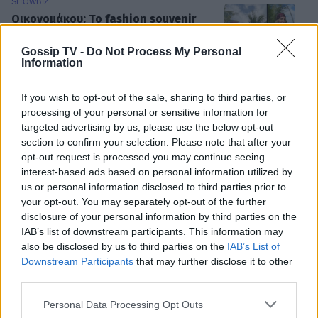
SHOWBIZ
Οικονομάκου: To fashion souvenir
από τα Bora Bora - H χειροποίητη
τσάντα από φύλλα που θα ζηλέψεις
Gossip TV -
Do Not Process My Personal
Information
If you wish to opt-out of the sale, sharing to third parties, or
SHOWBIZ
processing of your personal or sensitive information for
Summer vibes για τη Δανάη Μπάρκα
targeted advertising by us, please use the below opt-out
– Το πολύχρωμο look που ξεχώρισε
section to confirm your selection. Please note that after your
σε καλοκαιρινό πάρτι
opt-out request is processed you may continue seeing
ΟΛΕΣ ΟΙ ΕΙΔΗΣΕΙΣ
interest-based ads based on personal information utilized by
us or personal information disclosed to third parties prior to
your opt-out. You may separately opt-out of the further
SHOWBIZ
disclosure of your personal information by third parties on the
Η Βάλια Χατζηθεοδώρου μαγνητίζει
IAB’s list of downstream participants. This information may
DPG NETWORK
τα βλέμματα με τις καλοκαιρινές της
also be disclosed by us to third parties on the
IAB’s List of
πόζες στο νησί των ανέμων
Downstream Participants
that may further disclose it to other
third parties.
Personal Data Processing Opt Outs