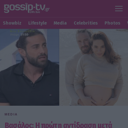
Showbiz
Lifestyle
Media
Celebrities
Photos
MEDIA
Βασάλος: Η πρώτη αντίδραση μετά