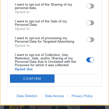
SHOWBIZ
I want to opt-out of the Sharing of my
Γιάννης Τσιμιτσέλης:Η συγκινητική
personal data.
ανάρτηση για τα γενέθλια του
Opted In
αδελφού του και ο δυνατός τους
δεσμός
I want to opt-out of the Sale of my
Personal Data.
Opted In
SHOWBIZ
I want to opt-out of processing my
Personal Data for Targeted Advertising.
Άννα Βίσση: Άκουσε Τσιτσάνη από
Opted In
μπάντα δρόμου στο Φισκάρδο
I want to opt-out of Collection, Use,
Σέρρες: «Δεν ήταν μόνο η ταχύτητα» – Η ανάλυση
Retention, Sale, and/or Sharing of my
Personal Data that Is Unrelated with the
πραγματογνώμονα για το σφοδρό δυστύχημα
Purposes for which it was collected.
Opted Out
SHOWBIZ
Ιωάννα Μπούκη: «"Βασανίζω" τον
CONFIRM
Αντώνη Σρόιτερ 15 καλοκαίρια»
Data Deletion
Data Access
Privacy Policy
SHOWBIZ