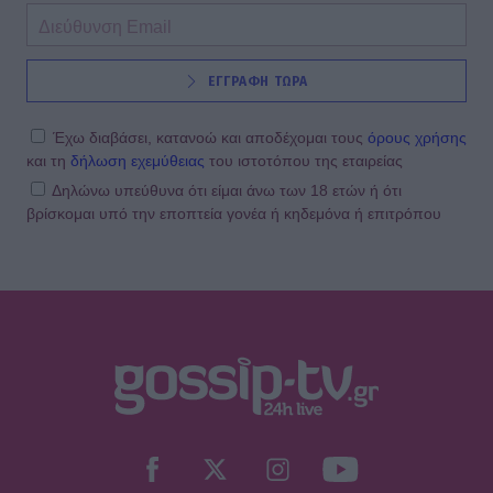
ΕΓΓΡΑΦΗ ΤΩΡΑ
Έχω διαβάσει, κατανοώ και αποδέχομαι τους
όρους χρήσης
και τη
δήλωση εχεμύθειας
του ιστοτόπου της εταιρείας
Δηλώνω υπεύθυνα ότι είμαι άνω των 18 ετών ή ότι
βρίσκομαι υπό την εποπτεία γονέα ή κηδεμόνα ή επιτρόπου