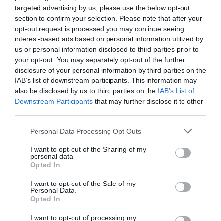
targeted advertising by us, please use the below opt-out
Δανάη Μπάρκα: Η αποστομωτική
section to confirm your selection. Please note that after your
απάντηση με χιούμορ για το σχόλιο
opt-out request is processed you may continue seeing
περί πλαστικής στο Instagram
interest-based ads based on personal information utilized by
us or personal information disclosed to third parties prior to
your opt-out. You may separately opt-out of the further
disclosure of your personal information by third parties on the
SHOWBIZ
IAB’s list of downstream participants. This information may
Γιάννης Βαρδής: «Η αγάπη μας είναι
also be disclosed by us to third parties on the
IAB’s List of
αδιαπραγμάτευτη και μεγαλώνει
Downstream Participants
that may further disclose it to other
κάθε χρόνο. Χρόνια πολλά μπαμπά.».
third parties.
Personal Data Processing Opt Outs
MEDIA
I want to opt-out of the Sharing of my
personal data.
Μαριάννα Γεωργαντή: «Καλέ, τι
Opted In
ωραίος που είναι ο Γιώργος
Φραγκούλης!»
I want to opt-out of the Sale of my
ΟΛΕΣ ΟΙ ΕΙΔΗΣΕΙΣ
Personal Data.
Opted In
I want to opt-out of processing my
MEDIA