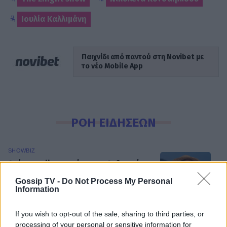
Ιουλία Καλλιμάνη
Παιχνίδι από παντού στη Novibet με
το νέο Mobile App
ΡΟΗ ΕΙΔΗΣΕΩΝ
SHOWBIZ
Ακύρωσε live εμφάνιση η Ανδρομάχη
λόγω φαρυγγίτιδας - Ζήτησε
Gossip TV -
Do Not Process My Personal
συγγνώμη από τους θαυμαστές της
Information
If you wish to opt-out of the sale, sharing to third parties, or
processing of your personal or sensitive information for
SHOWBIZ