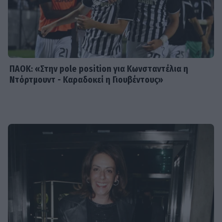
Σταματίνα Τσιμτσιλή: «Πρέπει να
αφουγκράζεσαι τι θέλουν και τι
ψάχνουν οι τηλεθεατές»
ΠΑΟΚ: «Στην pole position για Κωνσταντέλια η
Ντόρτμουντ - Καραδοκεί η Γιουβέντους»