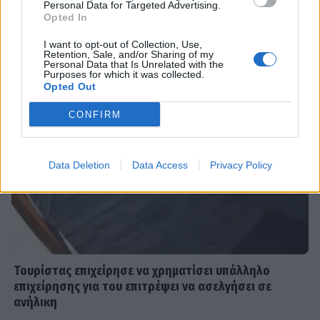
Personal Data for Targeted Advertising.
Μάχη για την πρωινή ζώνη τον
DPG NETWORK
Opted In
Αύγουστο: Οι εκπλήξεις των
καναλιών και τα νούμερα
I want to opt-out of Collection, Use,
Retention, Sale, and/or Sharing of my
τηλεθέασης
Personal Data that Is Unrelated with the
Purposes for which it was collected.
Opted Out
SHOWBIZ
CONFIRM
Καινούργιου - Κουτσουμπής: Ο
έρωτας, ο γάμος και το πρώτο
καλοκαίρι με την Ξένια στη Μύκονο
Data Deletion
Data Access
Privacy Policy
MEDIA
Ο Γιάννης Τσιμιτσέλης φέρνει την
απόλυτη ανατροπή με το «The Quiz
With Balls» στον ΣΚΑΪ
Τουρίστας επιχείρησε να χρηματίσει υπάλληλο
επιχείρησης για του επιτρέψει να ασελγήσει σε
ανήλικη
SHOWBIZ