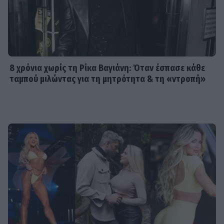
8 χρόνια χωρίς τη Ρίκα Βαγιάνη: Όταν έσπασε κάθε
ταμπού μιλώντας για τη μητρότητα & τη «ντροπή»