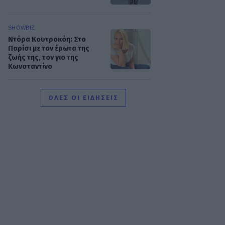
SHOWBIZ
Ντόρα Κουτροκόη: Στο
Παρίσι με τον έρωτα της
ζωής της, τον γιο της
Κωνσταντίνο
SHOWBIZ
ΟΛΕΣ ΟΙ ΕΙΔΗΣΕΙΣ
Δούκισσα
Νομικού:Οικογενειακές
διακοπές από τη Μύκονο
στον επίγειο παράδεισο της
Γαλλικής Πολυνησίας
SHOWBIZ
Άννα Ζηρδέλη - Άρθουρ
Παπαδόπουλος: Eπέλεξαν
τη μακρινή Αυστραλία για
να περάσουν τις διακοπές
τους