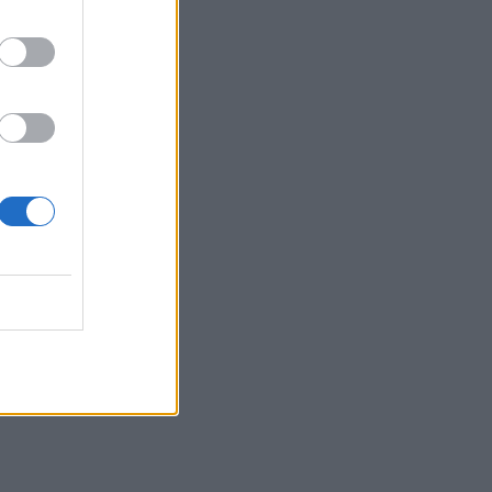
γέννηση της κόρης μου
άλλαξε ριζικά τη ζωή μου
και με αναδιαμόρφωσε ως
άνθρωπο»
GOSSIP SPECIALS
Δημήτρης Παπαμιχαήλ: Ο
έρωτας, οι ρόλοι και οι
πληγές του ανθρώπου
πίσω από τον μεγάλο
πρωταγωνιστή
SHOWBIZ
Μάντυ Λάμπου: Πώς είναι
και πού βρίσκεται σήμερα η
πρώτη παρουσιάστρια του
«Ok» στο MAD
SHOWBIZ
Ρίκα Διαλυνά: Η διεθνής