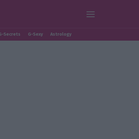
G-Secrets
G-Sexy
Astrology