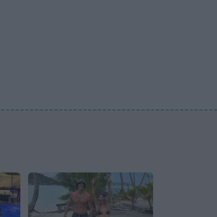
HOLLYWOOD
Σακίρα: Αυτές είναι οι 7
τροφές που την κρατούν
«αγέραστη» στα 49 της