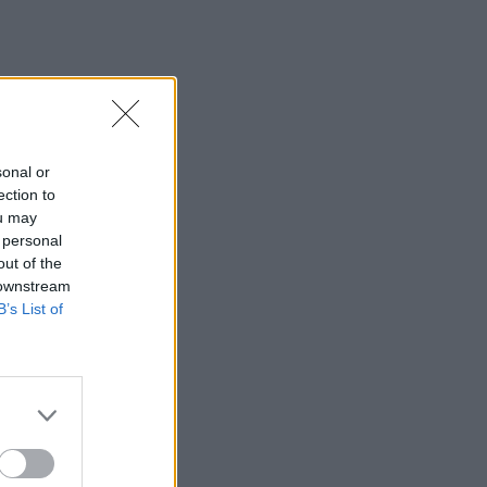
Τσιτσιπάς και Kristen
Thoms: Ο έρωτας που
φέρνει την απόλυτη
ισορροπία στην καριέρα
του πρωταθλητή
SHOWBIZ
sonal or
Ανδρομάχη: Στο νοσοκομείο
ection to
με ορό η γνωστή
τραγουδίστρια μετά από
ou may
έντονη αδιαθεσία σε live
 personal
εμφάνιση
out of the
 downstream
B’s List of
SHOWBIZ
Οικονομάκου - Τσερέλα:
Συνεχίζουν το ταξίδι του
μέλιτος στα Μπόρα Μπόρα
- Νέες φωτογραφίες
SHOWBIZ
Ανδρέας Γεωργίου: «Η