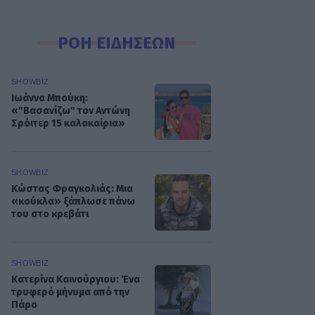
ΡΟΗ ΕΙΔΗΣΕΩΝ
SHOWBIZ
Ιωάννα Μπούκη:
«"Βασανίζω" τον Αντώνη
Σρόιτερ 15 καλοκαίρια»
SHOWBIZ
Κώστας Φραγκολιάς: Μια
«κούκλα» ξάπλωσε πάνω
του στο κρεβάτι
SHOWBIZ
Κατερίνα Καινούργιου: Ένα
τρυφερό μήνυμα από την
Πάρο