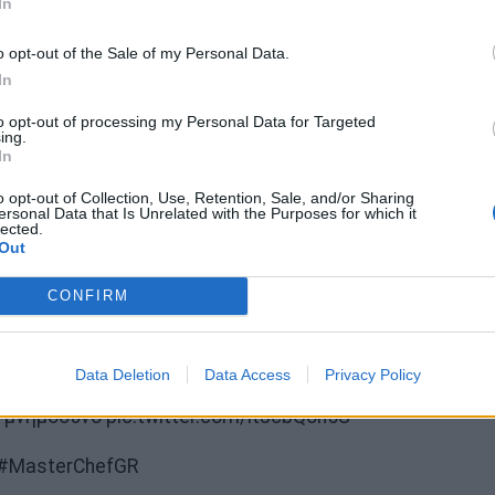
In
o opt-out of the Sale of my Personal Data.
In
to opt-out of processing my Personal Data for Targeted
εν έδειξε καμία ανοχή…
ing.
In
θηκε με καυστικό χιούμορ, με αρκετούς χρήστες να
o opt-out of Collection, Use, Retention, Sale, and/or Sharing
η «κλίκα» αρχίζει να καταρρέει.
ersonal Data that Is Unrelated with the Purposes for which it
lected.
Out
αχχαχα χαχα; #masterchefGR
CONFIRM
 μου… Φυσικό να κλαις τώρα… #MasterChefGR
αίει;;;; Έλεος #MasterChefGR
Data Deletion
Data Access
Privacy Policy
 μνημόσυνο pic.twitter.com/ltJcbQon5S
η #MasterChefGR