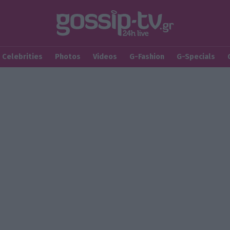
Celebrities
Photos
Videos
G-Fashion
G-Specials