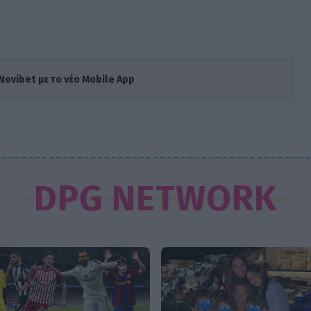
Novibet με το νέο Mobile App
DPG NETWORK