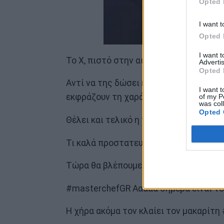
Opted 
I want t
Opted 
I want 
Το Χ, πιστό στην αιχμηρή του στάση, δ
Advertis
Opted 
Αντί να της δώσει κουράγιο, της επιτέ
I want t
εκφράζουν τη χαρά τους που η περιβόητ
of my P
was col
Opted 
Θέλει και τελικό η ταβερνιάρα χαχαχ
Τι καλά προστατευόσασταν Χριστιάνα
Τώρα θα βλέπουμε την Χριστίανα να κλ
#masterchefGR Ααααα σήμερα είναι το
Η χήρα ακόμα τον κλαίει τον μακαρίτ