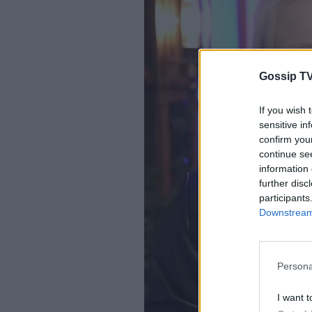
Gossip TV
If you wish 
sensitive in
confirm you
continue se
information 
further disc
participants
Downstream 
Persona
I want t