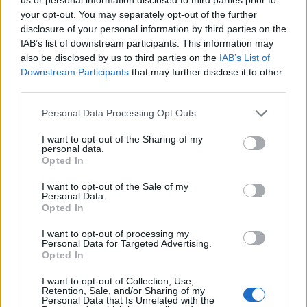
your opt-out. You may separately opt-out of the further
MEDIA
disclosure of your personal information by third parties on the
Κανακαρά: Τι σημαίνει ο τίτλος της
IAB’s list of downstream participants. This information may
νέας σειράς του Mega - Το ιδιαίτερο
also be disclosed by us to third parties on the
IAB’s List of
έθιμο της Καρπάθου
Downstream Participants
that may further disclose it to other
Τραγωδία στην Πάρο: Ο μπάρμαν του beach bar
third parties.
βούτηξε για να σώσει τον 4χρονο που πνίγηκε στην
πισίνα
Personal Data Processing Opt Outs
SHOWBIZ
I want to opt-out of the Sharing of my
Λυδία Κονιόρδου: «Δεν νιώθω ότι
personal data.
έχω κάνει κάποια καριέρα»
Opted In
I want to opt-out of the Sale of my
Personal Data.
Opted In
MEDIA
I want to opt-out of processing my
Για Σένα spoiler: Στους πέντε
Personal Data for Targeted Advertising.
Opted In
δρόμους η Αλίκη - Της γυρίζουν όλοι
την πλάτη
I want to opt-out of Collection, Use,
Retention, Sale, and/or Sharing of my
Personal Data that Is Unrelated with the