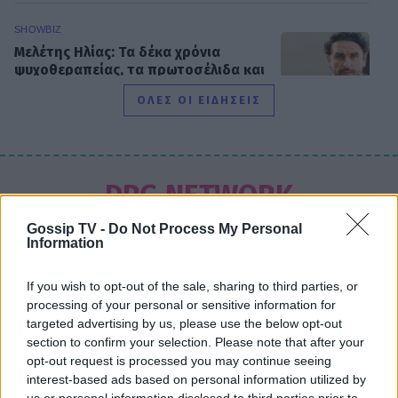
SHOWBIZ
Μελέτης Ηλίας: Τα δέκα χρόνια
ψυχοθεραπείας, τα πρωτοσέλιδα και
ο «τέλειος» γάμος
ΟΛΕΣ ΟΙ ΕΙΔΗΣΕΙΣ
GOSSIP SPECIALS
Σας μοιάζει η Σμαράγδα Καρύδη για
DPG NETWORK
57 ετών; Και όμως! Τόσα κεράκια θα
έχει η τούρτα της σήμερα!
Gossip TV -
Do Not Process My Personal
Information
If you wish to opt-out of the sale, sharing to third parties, or
SHOWBIZ
processing of your personal or sensitive information for
Καλομοίρα: «Όταν κάνω δίαιτα, το
targeted advertising by us, please use the below opt-out
πρώτο πράγμα που κάνω...» - Δες
section to confirm your selection. Please note that after your
αναλυτικά τη συνταγή που
opt-out request is processed you may continue seeing
μοιράστηκε
interest-based ads based on personal information utilized by
us or personal information disclosed to third parties prior to