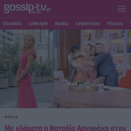
Showbiz
Lifestyle
Media
Celebrities
Photos
MEDIA
Με κλάματα η Ναταλία Αργυράκη στην