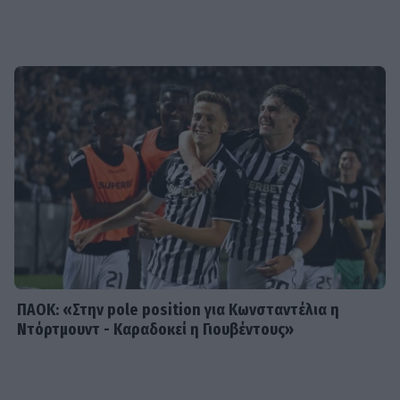
SHOWBIZ
«Ένα διαφορετικό καλοκαίρι»,
γράφει ο Σάκης Κατσούλης-Η
απίθανη φωτογραφία του γιου του
στην παραλία
SHOWBIZ
Η Σία Κοσιώνη επενδύει στη
βερμούδα – Η βόλτα στο κέντρο της
πόλης με chic casual look που
ξεχώρισε
ΠΑΟΚ: «Στην pole position για Κωνσταντέλια η
Ντόρτμουντ - Καραδοκεί η Γιουβέντους»