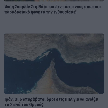
Φαίη Σκορδά: Στη Νάξο και δεν πάει ο νους σου ποιο
SHOWBIZ
παραδοσιακό φαγητό την ενθουσίασε!
«Εγώ, το κορίτσι μου & το
ηλιοβασίλεμα» - Η Καινούργιου με
σικ λευκό φόρεμα αγκαλιά με την
κόρη της
SHOWBIZ
Κωνσταντίνα Μπεκιάρη: Το
διαφορετικό καλοκαίρι με τον γιο
της και το road trip που θα
θυμούνται
SHOWBIZ
22 χρόνια χωρίς τον Δημήτρη
Παπαμιχαήλ – Το αφιέρωμα της
Finos Film στον αξέχαστο ηθοποιό
Ιράν: Οι 6 απαράβατοι όροι στις ΗΠΑ για να ανοίξει
τα Στενά του Ορμούζ