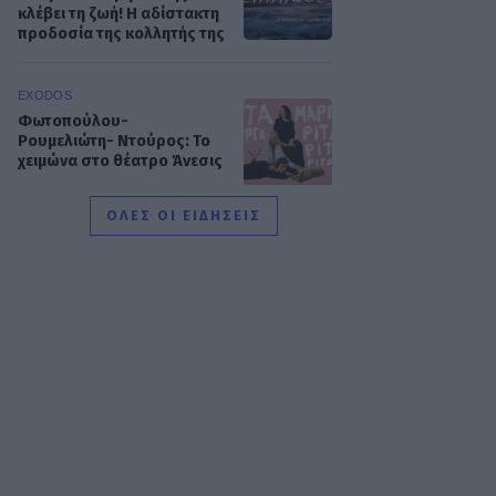
κλέβει τη ζωή! Η αδίστακτη
προδοσία της κολλητής της
EXODOS
Φωτοπούλου-
Ρουμελιώτη- Ντούρος: Το
χειμώνα στο θέατρο Άνεσις
ΟΛΕΣ ΟΙ ΕΙΔΗΣΕΙΣ
SHOWBIZ
Μαίρη Αρώνη: Πώς η
απεργία πείνας την οδήγησε
στην κορυφή της Τέχνης της
MEDIA
Για Σένα - Νίκος
Πουρσανίδης: Θυσιάστηκε
για άλλων αμαρτήματα – Η
τραγική μοίρα του Μιχάλη