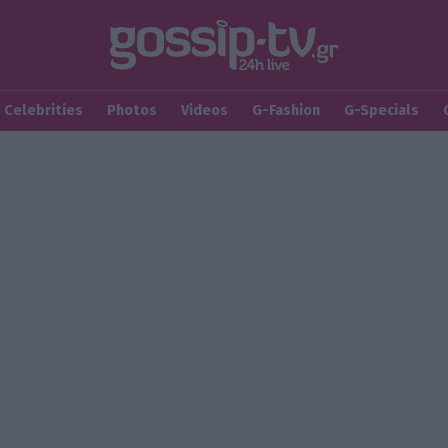
Celebrities
Photos
Videos
G-Fashion
G-Specials