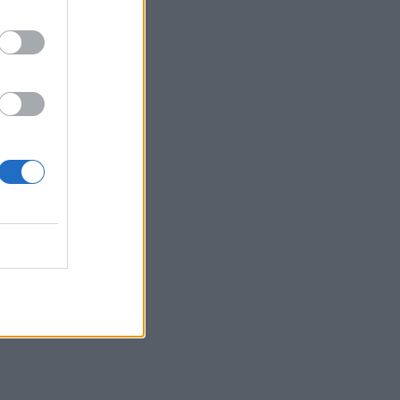
Αγγελική Ηλιάδη είδε τον
Χριστό και έζησε το θαύμα
SHOWBIZ
Ξέσπασε η Ναταλί
Κάκκαβα: «Πόσο
ενοχλητικοί μπορείτε να
γίνετε;»
SHOWBIZ
Τροχαίο ατύχημα για τον
Mike
SHOWBIZ
Από την εκκλησία στην
ξαπλώστρα: Η
εντυπωσιακή πόζα της
Καινούργιου με μαγιό και το
προσκύνημα