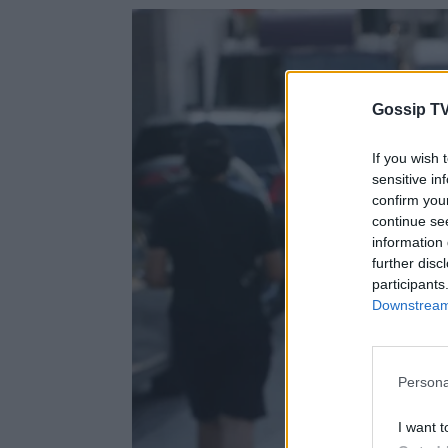
Gossip TV
If you wish 
sensitive in
confirm you
continue se
information 
further disc
participants
Downstream 
Persona
I want t