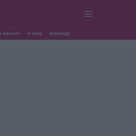
G-Secrets
G-Sexy
Astrology