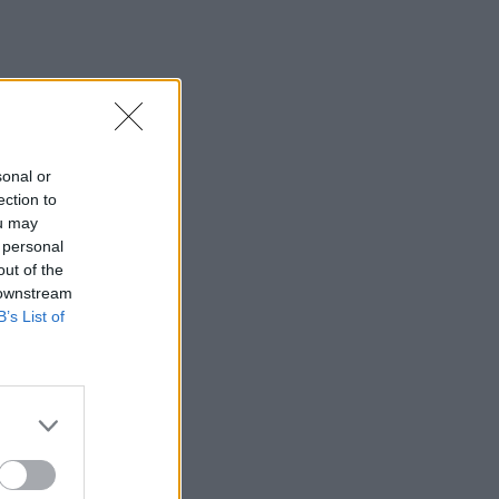
Dolce Vita στο Κάπρι: Η
Αμαλία Κωστοπούλου
ποζάρει πάνω σε σκάφος
με αέρινο look!
MEDIA
Φόνοι στο Καμπαναριό:
sonal or
Μένη Κωνσταντινίδου,
ection to
Λυδία Τζανουδάκη και Άννη
ou may
Θεοχάρη επιστρέφουν
 personal
out of the
 downstream
SHOWBIZ
B’s List of
Από Κεφαλονιά...
Σαντορίνη! Η φωτό της
Καλομοίρας με την
οικογένειά της
SHOWBIZ
«Τον είδα μπροστά μου,
λαμπερό…» - Πώς η