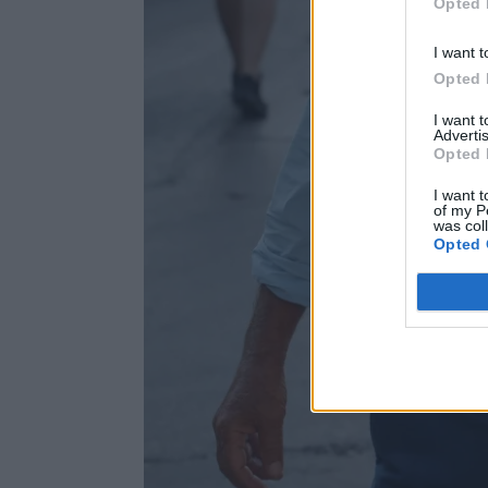
Opted 
I want t
Opted 
I want 
Advertis
Opted 
I want t
of my P
was col
Opted 