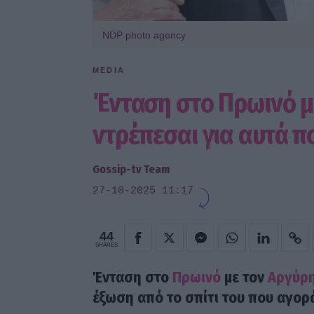
NDP photo agency
MEDIA
Ένταση στο Πρωινό 
ντρέπεσαι για αυτά π
Gossip-tv Team
27-10-2025 11:17
44
SHARES
Ένταση στο
Πρωινό
με τον
Αργύρη
έξωση από το σπίτι του που αγορ