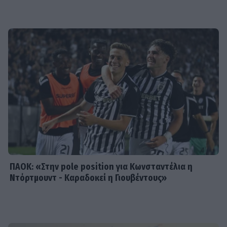
SHOWBIZ
Μαρία Ηλιάκη: Το makeup των
διακοπών, η αμφιβολία & η
αντίδραση στην απάντηση του
Στέλιου Μανουσάκη
SHOWBIZ
«Εγώ, το κορίτσι μου & το
ηλιοβασίλεμα» - Η Καινούργιου με
σικ λευκό φόρεμα αγκαλιά με την
κόρη της
ΠΑΟΚ: «Στην pole position για Κωνσταντέλια η
Ντόρτμουντ - Καραδοκεί η Γιουβέντους»