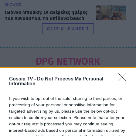
SHOWBIZ
Ιωάννα Μπούκη: Οι ανέμελες ημέρες
του Αυγούστου, τα απίθανα beach
looks & «χρέος» στις κόρες της
ΟΛΕΣ ΟΙ ΕΙΔΗΣΕΙΣ
SHOWBIZ
Βαλέρια Χοψονίδου - Αντώνης
DPG NETWORK
Βλωτιδέλλης: Βάφτισαν τον γιο τους!
Το όνομα και το πάρτι με φίλους
Gossip TV -
Do Not Process My Personal
Information
SHOWBIZ
If you wish to opt-out of the sale, sharing to third parties, or
Τσουβέλας: Η σχέση με την Εύα και η
processing of your personal or sensitive information for
δημόσια υπεράσπισή της από τους
targeted advertising by us, please use the below opt-out
haters - «Θα το έκανα 500 φορές»
section to confirm your selection. Please note that after your
opt-out request is processed you may continue seeing
interest-based ads based on personal information utilized by