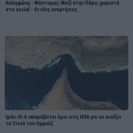
Καληφώνη - Μάστορας: Μαζί στην Πάρο, χωριστά
SHOWBIZ
στα social - Οι νέες αναρτήσεις
Βανέσα Αδαμοπούλου: «Η φήμη
χρειάζεται σιωπή»
MEDIA
Κρίνο και Αγκάθι Spoiler: Η νύφη-
δολοφόνος! Το νυφικό με το
κρυμμένο μαχαίρι και η αιματηρή
εκδίκηση
SHOWBIZ
Γεράσιμος Γεννατάς: «Ζούμε σε μια
εποχή που ντροπιάζει το ανθρώπινο
πλάσμα»
Ιράν: Οι 6 απαράβατοι όροι στις ΗΠΑ για να ανοίξει
τα Στενά του Ορμούζ