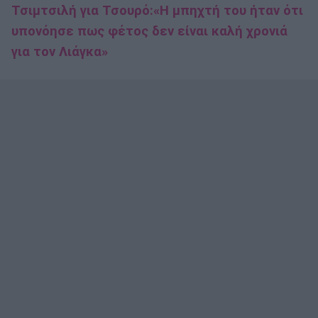
Τσιμτσιλή για Τσουρό:«Η μπηχτή του ήταν ότι
υπονόησε πως φέτος δεν είναι καλή χρονιά
για τον Λιάγκα»