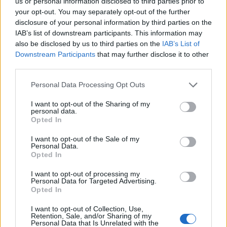
us or personal information disclosed to third parties prior to
SHOWBIZ
your opt-out. You may separately opt-out of the further
Καληφώνη - Μάστορας: Μαζί στην
disclosure of your personal information by third parties on the
Πάρο, χωριστά στα social - Οι νέες
IAB’s list of downstream participants. This information may
αναρτήσεις
also be disclosed by us to third parties on the
IAB’s List of
Τραγωδία στην Πάρο: Ο μπάρμαν του beach bar
Downstream Participants
that may further disclose it to other
βούτηξε για να σώσει τον 4χρονο που πνίγηκε στην
third parties.
πισίνα
SHOWBIZ
Personal Data Processing Opt Outs
Μελέτης Ηλίας: Τα δέκα χρόνια
I want to opt-out of the Sharing of my
ψυχοθεραπείας, τα πρωτοσέλιδα και
personal data.
ο «τέλειος» γάμος
Opted In
I want to opt-out of the Sale of my
Personal Data.
Opted In
GOSSIP SPECIALS
Σας μοιάζει η Σμαράγδα Καρύδη για
I want to opt-out of processing my
57 ετών; Και όμως! Τόσα κεράκια θα
Personal Data for Targeted Advertising.
Opted In
έχει η τούρτα της σήμερα!
I want to opt-out of Collection, Use,
Retention, Sale, and/or Sharing of my
Personal Data that Is Unrelated with the