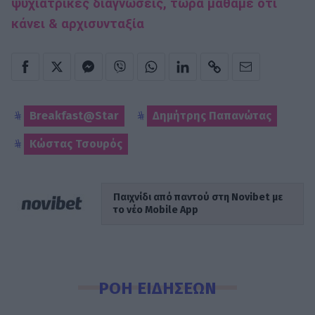
ψυχιατρικές διαγνώσεις, τώρα μάθαμε ότι
κάνει & αρχισυνταξία
Breakfast@Star
Δημήτρης Παπανώτας
Κώστας Τσουρός
Παιχνίδι από παντού στη Novibet με
το νέο Mobile App
ΡΟΗ ΕΙΔΗΣΕΩΝ