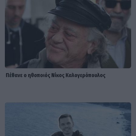
Πέθανε ο ηθοποιός Νίκος Καλογερόπουλος