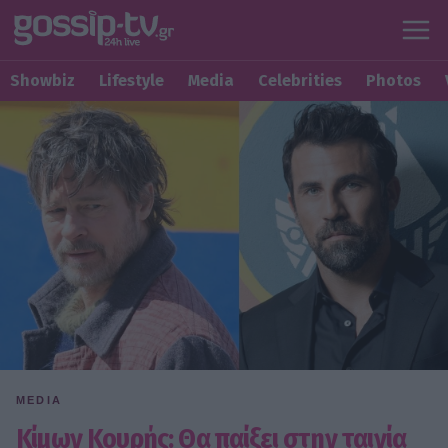
Showbiz
Lifestyle
Media
Celebrities
Photos
MEDIA
Κίμων Κουρής: Θα παίξει στην ταινία