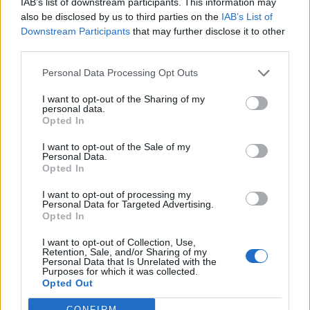
IAB’s list of downstream participants. This information may
also be disclosed by us to third parties on the
IAB’s List of
MEDIA
Downstream Participants
that may further disclose it to other
Το παιδί επιστρέφει!
third parties.
Πάρος: Συγκλονίζει ο πατέρας του άτυχου 4χρονου
Personal Data Processing Opt Outs
αγοριού - Λεπτό προς λεπτό οι δραματικές στιγμές
I want to opt-out of the Sharing of my
personal data.
Opted In
SHOWBIZ
Μαρία Διακοπαναγιώτου: «Ένιωθα
I want to opt-out of the Sale of my
δυστυχισμένη, ήμουν αγριεμένη,
Personal Data.
έφερνα τον θυμό μου και στο σπίτι»
Opted In
I want to opt-out of processing my
Personal Data for Targeted Advertising.
Opted In
HOLLYWOOD
Τζένιφερ Άνιστον: Το μεγάλο fitness
I want to opt-out of Collection, Use,
Retention, Sale, and/or Sharing of my
λάθος και η προπόνηση που κάνει
Personal Data that Is Unrelated with the
και έχει αλλάξει το σώμα της
Purposes for which it was collected.
Opted Out
CONFIRM