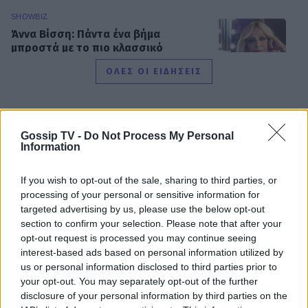
SHOWBIZ
Άννα Βίσση: Πάντα ένα βήμα
μπροστά με το πιο κλασσικό
καλοκαιρινό αξεσουάρ!
ΟΛΕΣ ΟΙ ΕΙΔΗΣΕΙΣ
MEDIA
Gossip TV -
Do Not Process My Personal
Οι νέες σειράς του Alpha για τη
DPG NETWORK
Information
σεζόν 2026-2027- Δράμα, γέλιο,
έρωτες
If you wish to opt-out of the sale, sharing to third parties, or
processing of your personal or sensitive information for
targeted advertising by us, please use the below opt-out
SHOWBIZ
section to confirm your selection. Please note that after your
opt-out request is processed you may continue seeing
Σταματίνα Τσιμτσιλή: Το καλοκαίρι
δεν θα φορέσω ποτέ make up, δεν
interest-based ads based on personal information utilized by
θα βαφτώ
us or personal information disclosed to third parties prior to
your opt-out. You may separately opt-out of the further
disclosure of your personal information by third parties on the