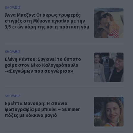
SHOWBIZ
Άννα Μπεζάν: Οι άκρως τρυφερές
στιγμές στη Μύκονο αγκαλιά με την
3,5 ετών κόρη της και η πρόταση γάμ
SHOWBIZ
Ελένη Ράντου: Συγκινεί το ύστατο
χαίρε στον Νίκο Καλογερόπουλο
-«Ευγνώμων που σε γνώρισα»
SHOWBIZ
Εριέττα Μανούρη: Η σπάνια
φωτογραφία με μπικίνι – Summer
πόζες με κόκκινο μαγιό