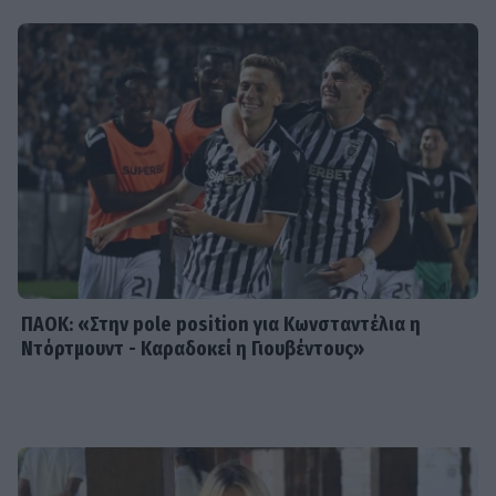
SHOWBIZ
Ναταλία Γερμανού: Ανέμελες στιγμές
στην παραλία με μαύρο μαγιό
SHOWBIZ
Αντίο στον φαντάρο της καρδιάς
μας: Νίκος Καλογερόπουλος, ο
τελευταίος αντάρτης της τέχνης
ΠΑΟΚ: «Στην pole position για Κωνσταντέλια η
Ντόρτμουντ - Καραδοκεί η Γιουβέντους»