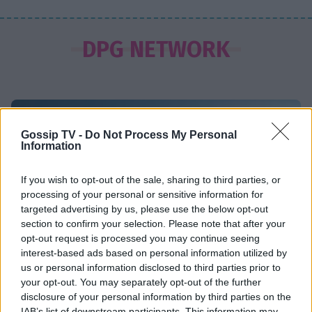
HOLLYWOOD
Αντόνιο Μπαντέρας: Η καρδιακή
DPG NETWORK
προσβολή που του άλλαξε τη ζωή
SHOWBIZ
Gossip TV -
Do Not Process My Personal
«Θα κινηθώ νομικά» - Κόλαφος ο
Information
Χρίστος Κούγιας για τα
δημοσιεύματα που αφορούν την
If you wish to opt-out of the sale, sharing to third parties, or
προσωπική του ζωή
processing of your personal or sensitive information for
targeted advertising by us, please use the below opt-out
section to confirm your selection. Please note that after your
SHOWBIZ
opt-out request is processed you may continue seeing
Τέτα Κωνσταντά: Τα νέα για την
interest-based ads based on personal information utilized by
υγεία του Γιώργου Ματαράγκα και ο
us or personal information disclosed to third parties prior to
γάμος με τον αδερφό του, Γιάννη
your opt-out. You may separately opt-out of the further
Τι είναι το «σύννεφο φωτιάς» -pyrocumulus ή
disclosure of your personal information by third parties on the
πυροσωρείτης: Δείτε βίντεο της πυρκαγιάς στον
IAB’s list of downstream participants. This information may