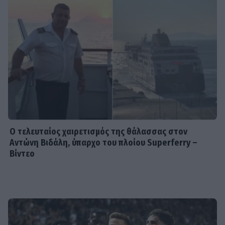
SHOWBIZ
Λευκό πουκάμισο και μάξι φούστα! Η
Δανάη Παππά με το πιο κλασσικό και
αξεπέραστο σύνολο
MEDIA
Νόμοι της καρδιάς - Η συνάντηση
Γιλντιρίμ & Μπορά αποκαλύπτει την
αλήθεια
Ο τελευταίος χαιρετισμός της θάλασσας στον
Αντώνη Βιδάλη, ύπαρχο του πλοίου Superferry –
Βίντεο
INSIDE STORIES
Βαριές καμπάνες για 4 συλληφθέντες
σε στέκι παράνομου τζόγου στη
Θεσσαλονίκη