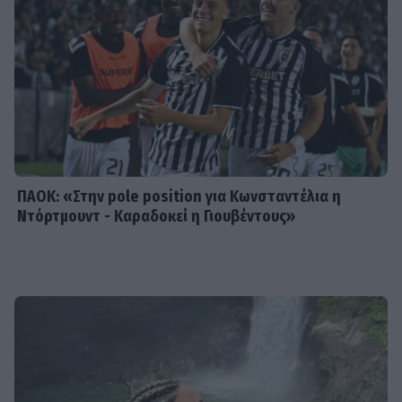
SHOWBIZ
Η «άλλη» Νάουσα της Σταματίνας
Τσιμτσιλή! Παράδοση, πίστη και
ξεχωριστές στιγμές στην Πάρο
ΠΑΟΚ: «Στην pole position για Κωνσταντέλια η
Ντόρτμουντ - Καραδοκεί η Γιουβέντους»