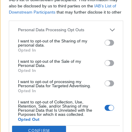
Κιθαιρώνα
also be disclosed by us to third parties on the
IAB’s List of
SHOWBIZ
Downstream Participants
that may further disclose it to other
Οικονομάκου: «Έσκασε όλη η
third parties.
κούραση του χειμώνα» - Το
πρόβλημα στις διακοπές στο νησί
Personal Data Processing Opt Outs
Μπόρα Μπόρα
I want to opt-out of the Sharing of my
personal data.
Opted In
MEDIA
Μπαμπά, σ’ αγαπώ spoiler: Η Βιργινία
I want to opt-out of the Sale of my
Personal Data.
χάνει το νηπιαγωγείο
Opted In
I want to opt-out of processing my
Personal Data for Targeted Advertising.
Opted In
SHOWBIZ
I want to opt-out of Collection, Use,
Γιώργος Λιάγκας - «Ο Τζορτζ Κλούνεϊ
Retention, Sale, and/or Sharing of my
Οι παικταράδες που δεν έγιναν ποτέ οι θρύλοι που
Personal Data that Is Unrelated with the
της Ελλάδας…»: Χαμός στα σχόλια με
Purposes for which it was collected.
περιμέναμε
την ΑΙ φωτό που πόσταρε
Opted Out
CONFIRM