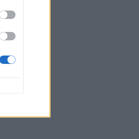
ανάρτηση και οι απορίες
της νέας μαμάς
HOLLYWOOD
Αντόνιο Μπαντέρας: Η
καρδιακή προσβολή που
του άλλαξε τη ζωή
SHOWBIZ
«Θα κινηθώ νομικά» -
Κόλαφος ο Χρίστος
Κούγιας για τα
δημοσιεύματα που
αφορούν την προσωπική
του ζωή
SHOWBIZ
Τέτα Κωνσταντά: Τα νέα για
την υγεία του Γιώργου
Ματαράγκα και ο γάμος με