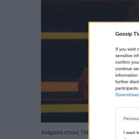
Gossip TV
If you wish 
sensitive in
confirm you
continue se
information 
further disc
participants
Downstream 
Persona
Ανάμεσα στους 100 που διεκδικούν μία
I want t