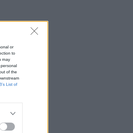
Από την εκκλησία στην
ξαπλώστρα: Η
εντυπωσιακή πόζα της
Καινούργιου με μαγιό και το
προσκύνημα
MEDIA
Πίσω από τις γραμμές: Η
sonal or
ημερομηνία της πρεμιέρας
ection to
ou may
 personal
out of the
 downstream
SHOWBIZ
B’s List of
Κρατερός Κατσούλης: «Δεν
υπάρχει πολύς χρόνος για
προσωπική ζωή»
SHOWBIZ
Ρουμελιώτη: Δεν σταματά
να γκρινιάζει ο γιος της - Η