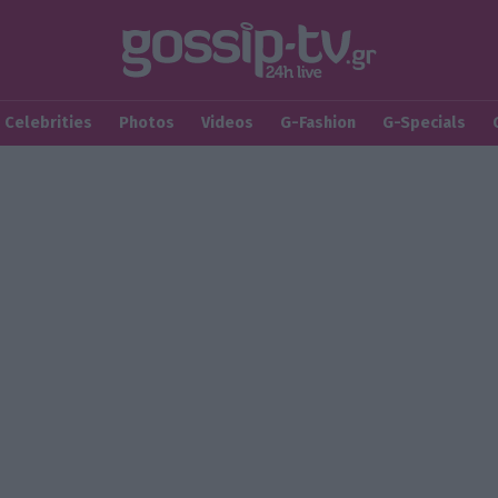
Celebrities
Photos
Videos
G-Fashion
G-Specials