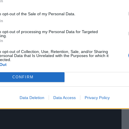
In
 "κατσίκι"!
o opt-out of the Sale of my Personal Data.
ύει να αγοράσει στρέμματα στη Σαμοθράκη!
In
ε το αγόρι της αδελφής της, ο οποίος υποσχέθηκε
to opt-out of processing my Personal Data for Targeted
ing.
! Είναι μουσικός, παίζει κλαρίνο και παρουσιάζει
In
ντήστε με τον Τσολιά"!
o opt-out of Collection, Use, Retention, Sale, and/or Sharing
σια της πριν καν ξεκινήσουν οι ερωτήσεις,
ersonal Data that Is Unrelated with the Purposes for which it
lected.
Out
ολλά τα λεφτά, πολλά τα ερωτηματικά!
CONFIRM
ουν μέχρι το τέλος διεκδικώντας το μεγάλο έπαθλο;
:
Data Deletion
Data Access
Privacy Policy