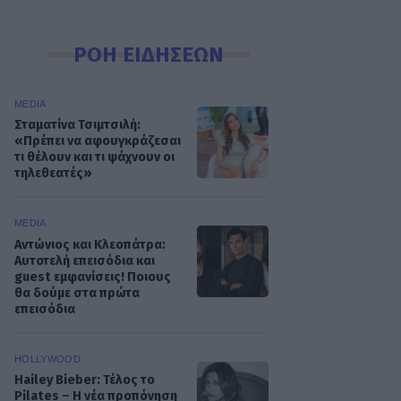
ΡΟΗ ΕΙΔΗΣΕΩΝ
MEDIA
Σταματίνα Τσιμτσιλή:
«Πρέπει να αφουγκράζεσαι
τι θέλουν και τι ψάχνουν οι
τηλεθεατές»
MEDIA
Αντώνιος και Κλεοπάτρα:
Αυτοτελή επεισόδια και
guest εμφανίσεις! Ποιους
θα δούμε στα πρώτα
επεισόδια
HOLLYWOOD
Hailey Bieber: Τέλος το
Pilates – Η νέα προπόνηση