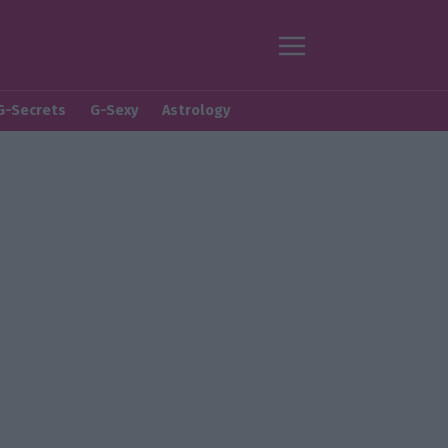
G-Secrets
G-Sexy
Astrology