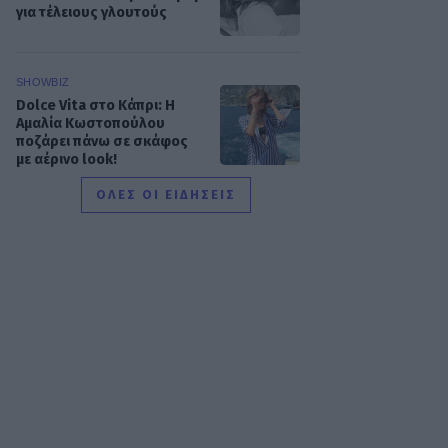
για τέλειους γλουτούς
SHOWBIZ
Dolce Vita στο Κάπρι: Η
Αμαλία Κωστοπούλου
ποζάρει πάνω σε σκάφος
με αέρινο look!
ΟΛΕΣ ΟΙ ΕΙΔΗΣΕΙΣ
MEDIA
Φόνοι στο Καμπαναριό:
Μένη Κωνσταντινίδου,
Λυδία Τζανουδάκη και Άννη
Θεοχάρη επιστρέφουν
SHOWBIZ
Από Κεφαλονιά...
Σαντορίνη! Η φωτό της
Καλομοίρας με την
οικογένειά της