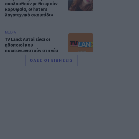
ακολουθούν με θεωρούν
κορυφαία, οι haters
λογοτεχνικό σκουπίδι»
MEDIA
TV Land: Αυτοί είναι οι
ηθοποιοί που
πρωταγωνιστούν στη νέα
σατιρική κωμωδία της ΕΡΤ
ΟΛΕΣ ΟΙ ΕΙΔΗΣΕΙΣ
SHOWBIZ
Idra Kayne: Παίρνω τον
όποιο φόβο και τον κάνω
δύναμη
HOLLYWOOD
Νταγκ και Τζούλι Πιτ: Τα
αδέλφια του Μπραντ Πιτ
που επέλεξαν μια αλλιώτικη
ζωή! Με τι ασχολούνται