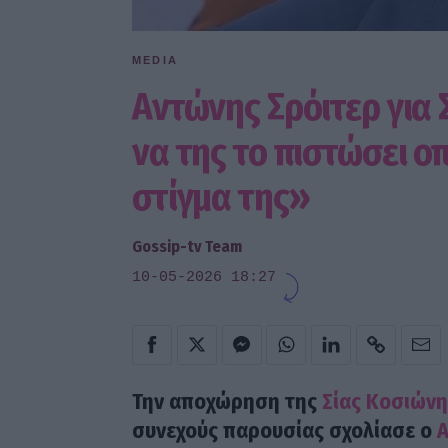
MEDIA
Αντώνης Σρόιτερ για 
να της το πιστώσει 
στίγμα της»
Gossip-tv Team
10-05-2026 18:27
Την αποχώρηση της
Σίας Κοσιώνη
συνεχούς παρουσίας σχολίασε ο
Α