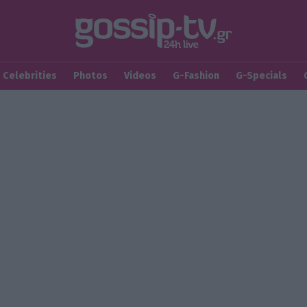
Celebrities
Photos
Videos
G-Fashion
G-Specials