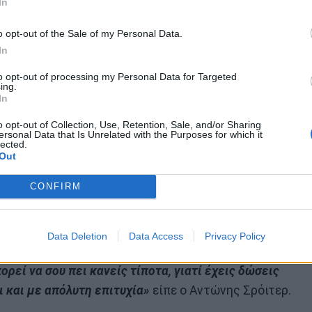
In
o opt-out of the Sale of my Personal Data.
In
to opt-out of processing my Personal Data for Targeted
ing.
In
εκλογές. Εν όψει του debate που γινόταν τότε,
o opt-out of Collection, Use, Retention, Sale, and/or Sharing
ersonal Data that Is Unrelated with the Purposes for which it
 έπρεπε να συνεννοηθούμε μεταξύ μας. Πήγαμε σε
lected.
Out
ενημέρωσης, οι πολύ μεγάλοι δημοσιογράφοι και
τα πολύ ξεκινήματά τους. Άξιζε να είναι κανείς
CONFIRM
τιμετώπισαν οι άλλοι ως πολύ νέους, την αμφιβολία
κια.
Data Deletion
Data Access
Privacy Policy
ίγμα της. Μια πάρα πολύ ισχυρή πορεία. Και όταν
ορεί να σου πει κανείς τίποτα, γιατί έχεις δώσεις
ι και με απόλυτη επιτυχία»
είπε ο Αντώνης Σρόιτερ.