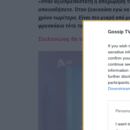
«Ήταν αξιοπρεπέστατη η αποχώρηση τη
οποιοσδήποτε. Όταν ξεκινούσα εγώ να κ
χρόνο νωρίτερα. Είναι πιο μικρή από μ
φρεσκάκια τότε της ενημέρωσης.
Gossip TV
Σία Κοσιώνη: Θα της γίνει πρόταση γ
If you wish 
sensitive in
confirm you
continue se
information 
further disc
participants
Downstream 
Persona
I want t