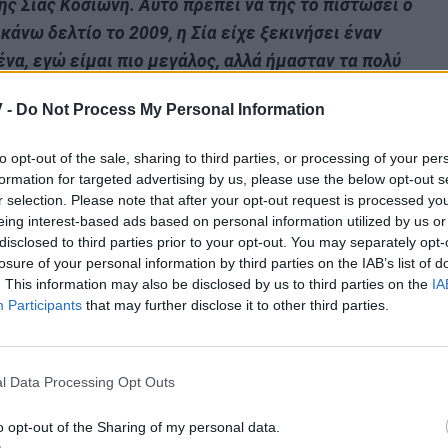
ς Σίας Κοσιώνη. Αυτό πρέπει να της το πιστώσει ο
άνω δελτίο το 2009, η Σία είχε ξεκινήσει έναν
ένα, εγώ είμαι πιο μεγάλος, αλλά ήμασταν τα πολύ
 -
Do Not Process My Personal Information
ια το Καλημέρα Ελλάδα από τον ΑΝΤ1
to opt-out of the sale, sharing to third parties, or processing of your per
formation for targeted advertising by us, please use the below opt-out s
r selection. Please note that after your opt-out request is processed y
eing interest-based ads based on personal information utilized by us or
disclosed to third parties prior to your opt-out. You may separately opt-
losure of your personal information by third parties on the IAB’s list of
. This information may also be disclosed by us to third parties on the
IA
Participants
that may further disclose it to other third parties.
l Data Processing Opt Outs
o opt-out of the Sharing of my personal data.