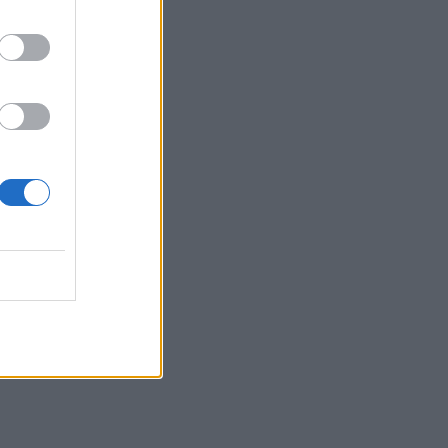
στον καθρέφτη και η
κατάνυξη στην εκκλησία
MEDIA
Πότε επιστρέφει η «Πρωινή
Ζώνη» με Υποφάντη και
Καϋμένου
SHOWBIZ
«Ονειρευόμουν έναν άντρα
σαν εσένα»: Η συγκινητική
ανάρτηση της Βαλαβάνη για
τον Γρηγόρη Μόργκαν
SHOWBIZ
Ξένια Κουτσουμπή: Έγινε
τεσσάρων μηνών - Η
τρυφερή ανάρτηση της
Καινούργιου