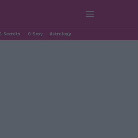
G-Secrets
G-Sexy
Astrology