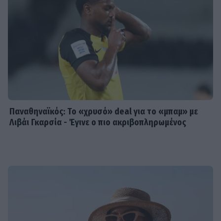
Παναθηναϊκός: Το «χρυσό» deal για το «μπαμ» με
Λιβάι Γκαρσία - Έγινε ο πιο ακριβοπληρωμένος