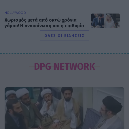
HOLLYWOOD
Χωρισμός μετά από οκτώ χρόνια
γάμου! Η ανακοίνωση και η επιθυμία
του ζευγαριού
ΟΛΕΣ ΟΙ ΕΙΔΗΣΕΙΣ
SHOWBIZ
Διακοπές στη Μύκονο για την
DPG NETWORK
Κατερίνα Παναγοπούλου –
Ηλιοκαμένη και με σιλουέτα που
εντυπωσιάζει
SHOWBIZ
Βασίλης Τσεκούρας – Γωγώ Μπαλή:
Γάμος για τους δυο δημοσιογράφους
του Mega - Πότε παντρεύονται