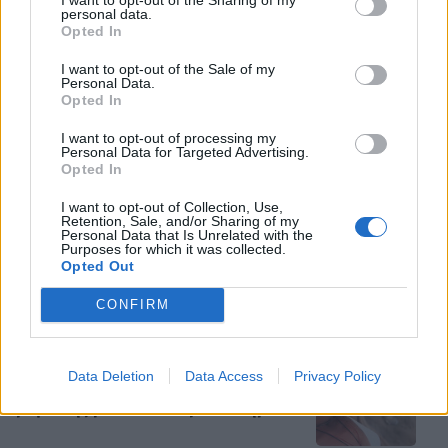
personal data.
Opted In
HOLLYWOOD
I want to opt-out of the Sale of my
Η Britney Spears παραμορφώθηκε
Personal Data.
από Botox και προειδοποιεί τις
Opted In
γυναίκες να προσέχουν τα μάτια
τους
I want to opt-out of processing my
Personal Data for Targeted Advertising.
Opted In
MEDIA
I want to opt-out of Collection, Use,
ΕΡΤ - ΣΚΑΙ: Δύο «Στούντιο» απέναντι
Retention, Sale, and/or Sharing of my
Personal Data that Is Unrelated with the
τη νέα σεζόν
Purposes for which it was collected.
Opted Out
CONFIRM
SHOWBIZ
Μαρία Μπεκατώρου: Chic εμφάνιση
Data Deletion
Data Access
Privacy Policy
στη Σαρδηνία - Το λευκό ολόσωμο
μαγιό της με το ιδιαίτερο κέντημα