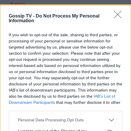
Λιανός
Gossip TV -
Do Not Process My Personal
Ελληνοτουρκικός... έρωτας στο Survivor:
Information
«Όταν την είδα, ένιωσα κάτι διαφορετικό,
θέλω απλά να...»
If you wish to opt-out of the sale, sharing to third parties, or
processing of your personal or sensitive information for
targeted advertising by us, please use the below opt-out
section to confirm your selection. Please note that after your
opt-out request is processed you may continue seeing
interest-based ads based on personal information utilized by
Survivor
us or personal information disclosed to third parties prior to
your opt-out. You may separately opt-out of the further
disclosure of your personal information by third parties on the
IAB’s list of downstream participants. This information may
Παιχνίδι από παντού στη Novibet με
το νέο Mobile App
also be disclosed by us to third parties on the
IAB’s List of
Downstream Participants
that may further disclose it to other
third parties.
Personal Data Processing Opt Outs
ΡΟΗ ΕΙΔΗΣΕΩΝ
I want to opt-out of the Sharing of my