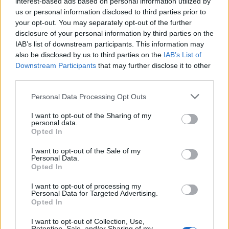
interest-based ads based on personal information utilized by
Γιάννης Στάνκογλου: Φωτογραφία
us or personal information disclosed to third parties prior to
από το παρελθόν με μακρύ μαλλί και
your opt-out. You may separately opt-out of the further
ροκ στιλ από τα νεανικά του χρόνια
disclosure of your personal information by third parties on the
IAB’s list of downstream participants. This information may
also be disclosed by us to third parties on the
IAB’s List of
Downstream Participants
that may further disclose it to other
SHOWBIZ
third parties.
Ιουλία Καλλιμάνη: Επέστρεψε τα
Personal Data Processing Opt Outs
λουλούδια στο κεφάλι θαμώνα που
την πέτυχε στο πρόσωπο
I want to opt-out of the Sharing of my
Τουρίστας επιχείρησε να χρηματίσει υπάλληλο
personal data.
επιχείρησης για του επιτρέψει να ασελγήσει σε
Opted In
ανήλικη
I want to opt-out of the Sale of my
SHOWBIZ
Personal Data.
Αθηνά Οικονομάκου: Ποζάρει όλο
Opted In
νάζι στις τροπικές παραλίες των
Μπόρα Μπόρα
I want to opt-out of processing my
Personal Data for Targeted Advertising.
Opted In
I want to opt-out of Collection, Use,
SHOWBIZ
Retention, Sale, and/or Sharing of my