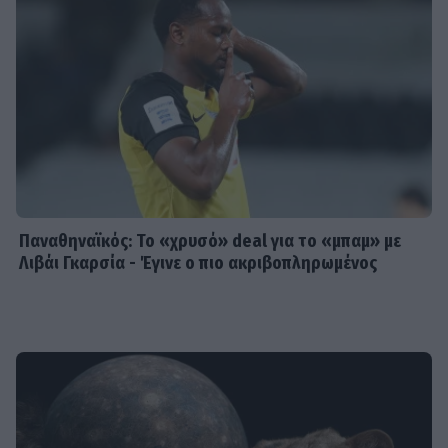
Παναθηναϊκός: Το «χρυσό» deal για το «μπαμ» με
Λιβάι Γκαρσία - Έγινε ο πιο ακριβοπληρωμένος