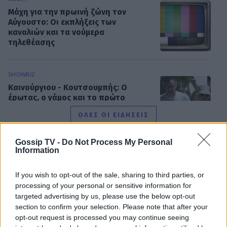
Μάχη για την πρωινή ζώνη τον
Αύγουστο: Οι εκπλήξεις των
καναλιών και τα νούμερα
τηλεθέασης
SHOWBIZ
Καινούργιου - Κουτσουμπής: Ο
έρωτας, ο γάμος και το πρώτο
καλοκαίρι με την Ξένια στη Μύκονο
ΟΛΕΣ ΟΙ ΕΙΔΗΣΕΙΣ
Gossip TV -
Do Not Process My Personal
Information
MEDIA
Ο Γιάννης Τσιμιτσέλης φέρνει την
DPG NETWORK
απόλυτη ανατροπή με το «The Quiz
If you wish to opt-out of the sale, sharing to third parties, or
With Balls» στον ΣΚΑΪ
processing of your personal or sensitive information for
targeted advertising by us, please use the below opt-out
section to confirm your selection. Please note that after your
opt-out request is processed you may continue seeing
SHOWBIZ