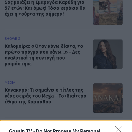
Σας μοιάζει η Σμαράγδα Καρύδη για
57 ετών; Και όμως! Τόσα κεράκια θα
έχει η τούρτα της σήμερα!
SHOWBIZ
Καλομοίρα: «Όταν κάνω δίαιτα, το
πρώτο πράγμα που κάνω...» - Δες
αναλυτικά τη συνταγή που
μοιράστηκε
MEDIA
Κανακαρά: Τι σημαίνει ο τίτλος της
νέας σειράς του Mega - Το ιδιαίτερο
έθιμο της Καρπάθου
SHOWBIZ
Gossip TV -
Do Not Process My Personal