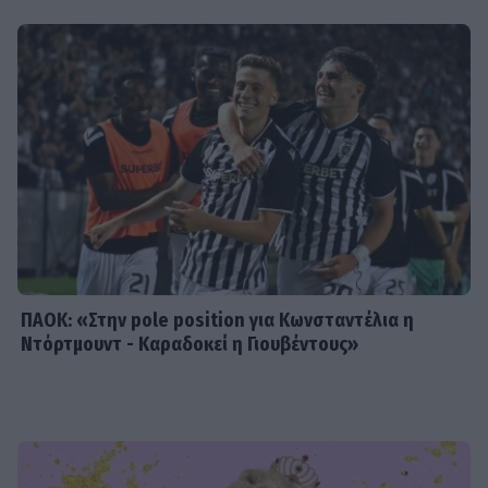
Τρυφερές αγκαλιές με τα παιδιά,
stylish εμφανίσεις & ένας
απολαυστικός Αύγουστος για Νίκα -
Αργυρό
SHOWBIZ
Ατύχημα στις διακοπές για τον Ιβάν
Σβιτάιλο – Η ακτινογραφία & το
μήνυμα: «Θα σηκωθώ πιο δυνατός»
ΠΑΟΚ: «Στην pole position για Κωνσταντέλια η
Ντόρτμουντ - Καραδοκεί η Γιουβέντους»