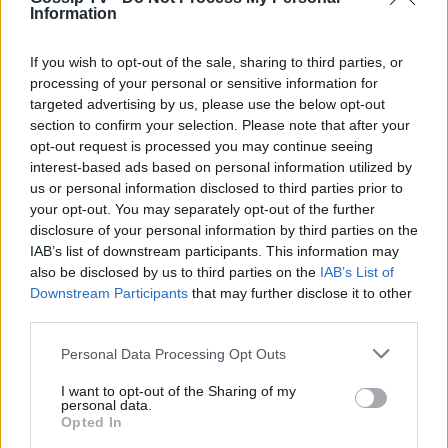
Λυδία Κονιόρδου: «Δεν νιώθω ότι
Information
έχω κάνει κάποια καριέρα»
ΟΛΕΣ ΟΙ ΕΙΔΗΣΕΙΣ
If you wish to opt-out of the sale, sharing to third parties, or
processing of your personal or sensitive information for
targeted advertising by us, please use the below opt-out
section to confirm your selection. Please note that after your
MEDIA
opt-out request is processed you may continue seeing
Για Σένα spoiler: Στους πέντε
DPG NETWORK
interest-based ads based on personal information utilized by
δρόμους η Αλίκη - Της γυρίζουν όλοι
us or personal information disclosed to third parties prior to
την πλάτη
your opt-out. You may separately opt-out of the further
disclosure of your personal information by third parties on the
IAB’s list of downstream participants. This information may
also be disclosed by us to third parties on the
IAB’s List of
SHOWBIZ
Downstream Participants
that may further disclose it to other
Η άγνωστη ιστορία πίσω από την
third parties.
τολμηρή σκηνή της Ζωής Λάσκαρη
και του Αλέκου Αλεξανδράκη
Personal Data Processing Opt Outs
I want to opt-out of the Sharing of my
personal data.
Opted In
MEDIA