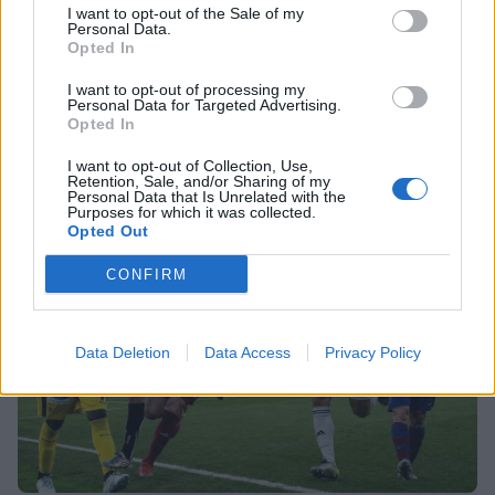
Δύο μαύρα πουκάμισα spoiler: Η
I want to opt-out of the Sale of my
άφιξη της Μαρκέλλας φέρνει κι ένα
Personal Data.
Opted In
θαμμένο μυστικό από την Κρήτη
Τραγωδία στην Πάρο: Ο μπάρμαν του beach bar
I want to opt-out of processing my
βούτηξε για να σώσει τον 4χρονο που πνίγηκε στην
Personal Data for Targeted Advertising.
πισίνα
Opted In
SHOWBIZ
I want to opt-out of Collection, Use,
Βανέσα Αδαμοπούλου: «Η φήμη
Retention, Sale, and/or Sharing of my
χρειάζεται σιωπή»
Personal Data that Is Unrelated with the
Purposes for which it was collected.
Opted Out
CONFIRM
MEDIA
Κρίνο και Αγκάθι Spoiler: Η νύφη-
Data Deletion
Data Access
Privacy Policy
δολοφόνος! Το νυφικό με το
κρυμμένο μαχαίρι και η αιματηρή
εκδίκηση
SHOWBIZ