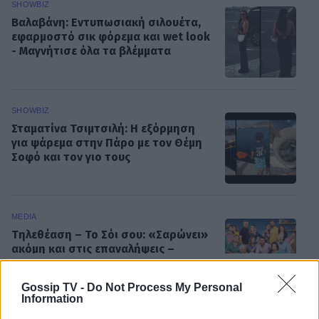
SHOWBIZ
Βαλαβάνη: Εντυπωσιακή σιλουέτα,
εφαρμοστό σικ φόρεμα και wet look
- Μαγνήτισε όλα τα βλέμματα
SHOWBIZ
Σταματίνα Τσιμτσιλή: Η εξόρμηση
για ψάρεμα στην Πάρο με τον Θέμη
Σοφό και τον γιο τους
MEDIA
Τηλεθέαση – Το Σόι σου: «Σαρώνει»
ακόμη και στις επαναλήψεις –
Αντίστροφη μέτρηση για τον νέο
ΟΛΕΣ ΟΙ ΕΙΔΗΣΕΙΣ
κύκλο
Gossip TV -
Do Not Process My Personal
Information