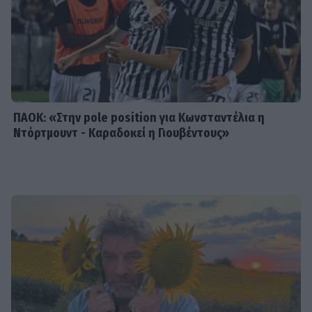
SHOWBIZ
Γεράσιμος Γεννατάς: «Ζούμε σε μια
εποχή που ντροπιάζει το ανθρώπινο
πλάσμα»
ΠΑΟΚ: «Στην pole position για Κωνσταντέλια η
Ντόρτμουντ - Καραδοκεί η Γιουβέντους»