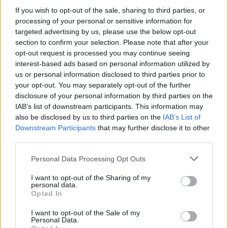
SHOWBIZ
If you wish to opt-out of the sale, sharing to third parties, or
Στον βυθό για μαργαριτάρια η Αθηνά
DPG NETWORK
processing of your personal or sensitive information for
Οικονομάκου και ο Μπρούνο
targeted advertising by us, please use the below opt-out
Τσερέλα - To βίντεο με την
section to confirm your selection. Please note that after your
ανακάλυψη
opt-out request is processed you may continue seeing
interest-based ads based on personal information utilized by
us or personal information disclosed to third parties prior to
SHOWBIZ
your opt-out. You may separately opt-out of the further
Ιωάννα Μπούκη: Οι ανέμελες ημέρες
disclosure of your personal information by third parties on the
του Αυγούστου, τα απίθανα beach
IAB’s list of downstream participants. This information may
looks & «χρέος» στις κόρες της
also be disclosed by us to third parties on the
IAB’s List of
Downstream Participants
that may further disclose it to other
third parties.
SHOWBIZ
Personal Data Processing Opt Outs
Βαλέρια Χοψονίδου - Αντώνης
Βλωτιδέλλης: Βάφτισαν τον γιο τους!
I want to opt-out of the Sharing of my
personal data.
Το όνομα και το πάρτι με φίλους
Opted In
Τραγωδία στην Πάρο: Ο μπάρμαν του beach bar
βούτηξε για να σώσει τον 4χρονο που πνίγηκε στην
I want to opt-out of the Sale of my
πισίνα
Personal Data.