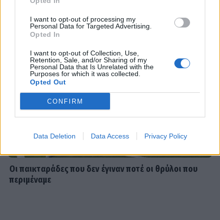
Opted In
SHOWBIZ
Τσουβέλας: Η σχέση με την Εύα και η
I want to opt-out of processing my
δημόσια υπεράσπισή της από τους
Personal Data for Targeted Advertising.
haters - «Θα το έκανα 500 φορές»
Opted In
I want to opt-out of Collection, Use,
Retention, Sale, and/or Sharing of my
Personal Data that Is Unrelated with the
Purposes for which it was collected.
SHOWBIZ
Opted Out
Καληφώνη - Μάστορας: Μαζί στην
Πάρο, χωριστά στα social - Οι νέες
CONFIRM
αναρτήσεις
Data Deletion
Data Access
Privacy Policy
SHOWBIZ
Μελέτης Ηλίας: Τα δέκα χρόνια
Οι παικταράδες που δεν έγιναν ποτέ οι θρύλοι που
ψυχοθεραπείας, τα πρωτοσέλιδα και
περιμέναμε
ο «τέλειος» γάμος