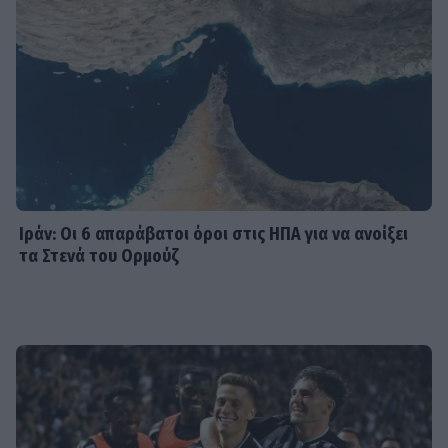
MEDIA
Δύο μαύρα πουκάμισα spoiler: Η
άφιξη της Μαρκέλλας φέρνει κι ένα
θαμμένο μυστικό από την Κρήτη
SHOWBIZ
Βανέσα Αδαμοπούλου: «Η φήμη
χρειάζεται σιωπή»
Ιράν: Οι 6 απαράβατοι όροι στις ΗΠΑ για να ανοίξει
τα Στενά του Ορμούζ
MEDIA
Κρίνο και Αγκάθι Spoiler: Η νύφη-
δολοφόνος! Το νυφικό με το
κρυμμένο μαχαίρι και η αιματηρή
εκδίκηση