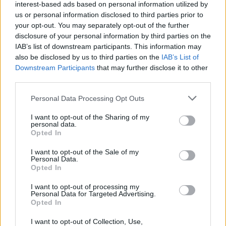
Νατάσα Εξηνταβελώνη: Η πιο
interest-based ads based on personal information utilized by
τρυφερή αγκαλιά στη Λίλα
us or personal information disclosed to third parties prior to
Μπακλέση που μόλις γέννησε
your opt-out. You may separately opt-out of the further
disclosure of your personal information by third parties on the
IAB’s list of downstream participants. This information may
also be disclosed by us to third parties on the
IAB’s List of
SHOWBIZ
Downstream Participants
that may further disclose it to other
Κωνσταντίνος Αργυρός:
third parties.
«Μεσοπέλαγα αρμενίζω»
Personal Data Processing Opt Outs
ΟΛΕΣ ΟΙ ΕΙΔΗΣΕΙΣ
I want to opt-out of the Sharing of my
personal data.
Opted In
SHOWBIZ
I want to opt-out of the Sale of my
Τσιτσιπάς και Kristen Thoms: Ο
DPG NETWORK
Personal Data.
έρωτας που φέρνει την απόλυτη
Opted In
ισορροπία στην καριέρα του
πρωταθλητή
I want to opt-out of processing my
Personal Data for Targeted Advertising.
Opted In
SHOWBIZ
I want to opt-out of Collection, Use,