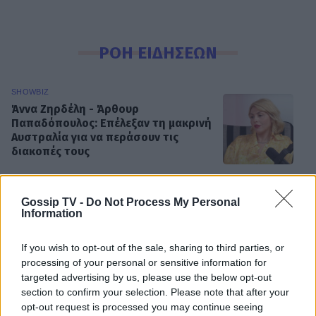
ΡΟΗ ΕΙΔΗΣΕΩΝ
SHOWBIZ
Άννα Ζηρδέλη - Άρθουρ
Παπαδόπουλος: Eπέλεξαν τη μακρινή
Αυστραλία για να περάσουν τις
διακοπές τους
SHOWBIZ
Gossip TV -
Do Not Process My Personal
Information
Στέφανος Κωνσταντινίδης: Έκανε
«βουτιά» στα 48 του μαζί με τα
παιδιά του
If you wish to opt-out of the sale, sharing to third parties, or
processing of your personal or sensitive information for
targeted advertising by us, please use the below opt-out
section to confirm your selection. Please note that after your
SHOWBIZ
opt-out request is processed you may continue seeing