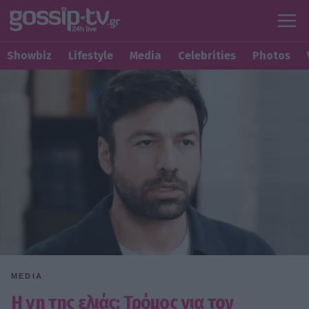
Showbiz
Lifestyle
Media
Celebrities
Photos
MEDIA
Η γη της ελιάς: Τρόμος για τον