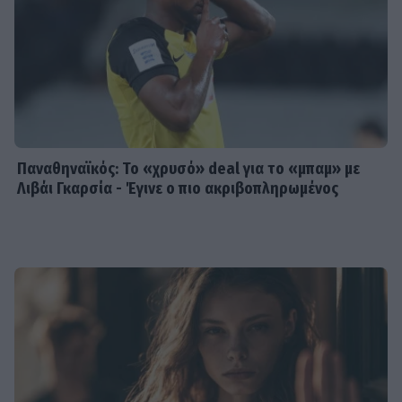
Παναθηναϊκός: Το «χρυσό» deal για το «μπαμ» με
Λιβάι Γκαρσία - Έγινε ο πιο ακριβοπληρωμένος