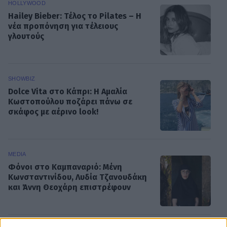
HOLLYWOOD
Hailey Bieber: Τέλος το Pilates – Η
νέα προπόνηση για τέλειους
γλουτούς
SHOWBIZ
Dolce Vita στο Κάπρι: Η Αμαλία
Κωστοπούλου ποζάρει πάνω σε
σκάφος με αέρινο look!
MEDIA
Φόνοι στο Καμπαναριό: Μένη
Κωνσταντινίδου, Λυδία Τζανουδάκη
και Άννη Θεοχάρη επιστρέφουν