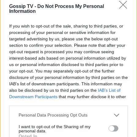
SHOWBIZ
Gossip TV -
Do Not Process My Personal
Από Κεφαλονιά... Σαντορίνη! Η φωτό
Information
της Καλομοίρας με την οικογένειά
της
If you wish to opt-out of the sale, sharing to third parties, or
ΟΛΕΣ ΟΙ ΕΙΔΗΣΕΙΣ
processing of your personal or sensitive information for
targeted advertising by us, please use the below opt-out
section to confirm your selection. Please note that after your
SHOWBIZ
opt-out request is processed you may continue seeing
«Τον είδα μπροστά μου, λαμπερό…»
DPG NETWORK
interest-based ads based on personal information utilized by
- Πώς η Αγγελική Ηλιάδη είδε τον
us or personal information disclosed to third parties prior to
Χριστό και έζησε το θαύμα
your opt-out. You may separately opt-out of the further
disclosure of your personal information by third parties on the
IAB’s list of downstream participants. This information may
also be disclosed by us to third parties on the
IAB’s List of
SHOWBIZ
Downstream Participants
that may further disclose it to other
Ξέσπασε η Ναταλί Κάκκαβα: «Πόσο
third parties.
ενοχλητικοί μπορείτε να γίνετε;»
Personal Data Processing Opt Outs
I want to opt-out of the Sharing of my
personal data.
Opted In