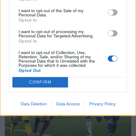
SHOWBIZ
Τροχαίο ατύχημα για τον Mike
I want to opt-out of the Sale of my
Personal Data.
Opted In
Μάλια: «Παλεύαμε επί 15 λεπτά να την
I want to opt-out of processing my
επαναφέρουμε», λέει ο ναυαγοσώστης για τη μητέρα
Personal Data for Targeted Advertising.
που πνίγηκε
Opted In
SHOWBIZ
I want to opt-out of Collection, Use,
Από την εκκλησία στην ξαπλώστρα:
Retention, Sale, and/or Sharing of my
Η εντυπωσιακή πόζα της
Personal Data that Is Unrelated with the
Purposes for which it was collected.
Καινούργιου με μαγιό και το
Opted Out
προσκύνημα
CONFIRM
MEDIA
Πίσω από τις γραμμές: Η ημερομηνία
Data Deletion
Data Access
Privacy Policy
της πρεμιέρας