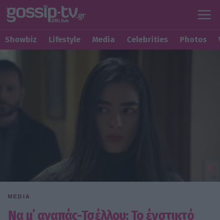
Showbiz
Lifestyle
Media
Celebrities
Photos
MEDIA
Να μ΄ αγαπάς-Τσέλλου: Το ένστικτό