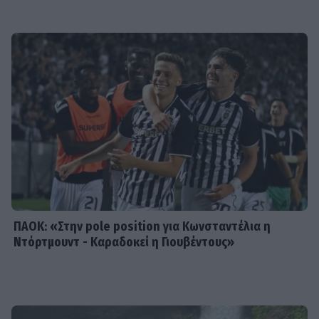
INSIDE STORIES
ΠΑΜΕ ΣΤΟΙΧΗΜΑ: Περισσότερα από
95 εκατομμύρια ευρώ σε κέρδη
μοίρασε τον Ιούλιο
SHOWBIZ
Χρηστίδου: Με το απόλυτο little
black dress και πάει το summer
elegance σε άλλο επίπεδο
ΠΑΟΚ: «Στην pole position για Κωνσταντέλια η
Ντόρτμουντ - Καραδοκεί η Γιουβέντους»