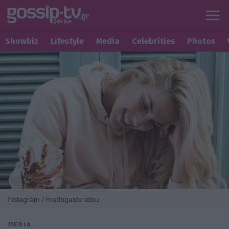
Showbiz
Lifestyle
Media
Celebrities
Photos
Instagram / madogasteratou
MEDIA