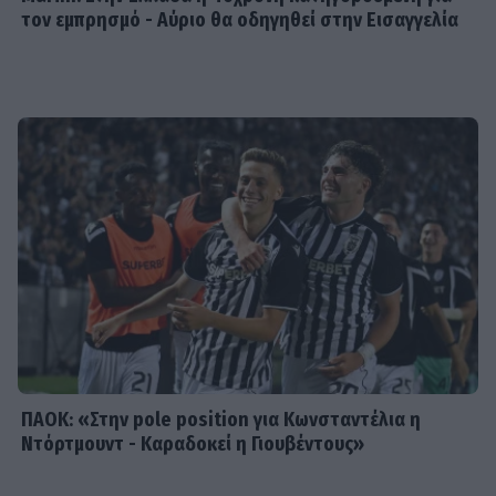
τον εμπρησμό - Αύριο θα οδηγηθεί στην Εισαγγελία
MEDIA
Πίσω από τις γραμμές: Η ημερομηνία
της πρεμιέρας
SHOWBIZ
Κρατερός Κατσούλης: «Δεν υπάρχει
πολύς χρόνος για προσωπική ζωή»
ΠΑΟΚ: «Στην pole position για Κωνσταντέλια η
Ντόρτμουντ - Καραδοκεί η Γιουβέντους»