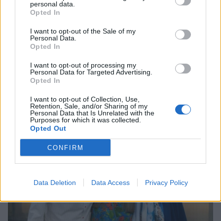
personal data.
Opted In
I want to opt-out of the Sale of my
MEDIA
Personal Data.
Αντώνιος και Κλεοπάτρα: Αυτοτελή
Opted In
Οι παικταράδες που δεν έγιναν ποτέ οι θρύλοι που
επεισόδια και guest εμφανίσεις!
περιμέναμε
Ποιους θα δούμε στα πρώτα
I want to opt-out of processing my
Personal Data for Targeted Advertising.
επεισόδια
Opted In
I want to opt-out of Collection, Use,
HOLLYWOOD
Retention, Sale, and/or Sharing of my
Personal Data that Is Unrelated with the
Hailey Bieber: Τέλος το Pilates – Η
Purposes for which it was collected.
νέα προπόνηση για τέλειους
Opted Out
γλουτούς
CONFIRM
SHOWBIZ
Data Deletion
Data Access
Privacy Policy
Dolce Vita στο Κάπρι: Η Αμαλία
Κωστοπούλου ποζάρει πάνω σε
σκάφος με αέρινο look!