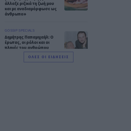
άλλαξε ριζικά τη ζωή μου
και με αναδιαμόρφωσε ως
άνθρωπο»
GOSSIP SPECIALS
Δημήτρης Παπαμιχαήλ: Ο
έρωτας, οι ρόλοι και οι
πληγές του ανθρώπου
πίσω από τον μεγάλο
ΟΛΕΣ ΟΙ ΕΙΔΗΣΕΙΣ
πρωταγωνιστή
SHOWBIZ
Μάντυ Λάμπου: Πώς είναι
και πού βρίσκεται σήμερα η
πρώτη παρουσιάστρια του
«Ok» στο MAD
SHOWBIZ
Ρίκα Διαλυνά: Η διεθνής
Ελληνίδα που κατέκτησε τα