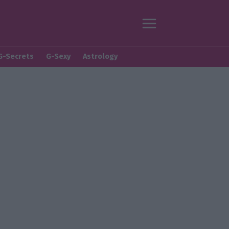
G-Secrets
G-Sexy
Astrology