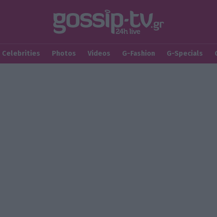
Celebrities
Photos
Videos
G-Fashion
G-Specials