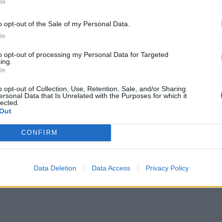
τή την ευλογία. Ευχαριστούμε το Θεό για αυτό το
In
ράντα», είπε ο Γιώργος Νίκας.
o opt-out of the Sale of my Personal Data.
In
to opt-out of processing my Personal Data for Targeted
ing.
In
o opt-out of Collection, Use, Retention, Sale, and/or Sharing
ersonal Data that Is Unrelated with the Purposes for which it
lected.
Out
CONFIRM
Data Deletion
Data Access
Privacy Policy