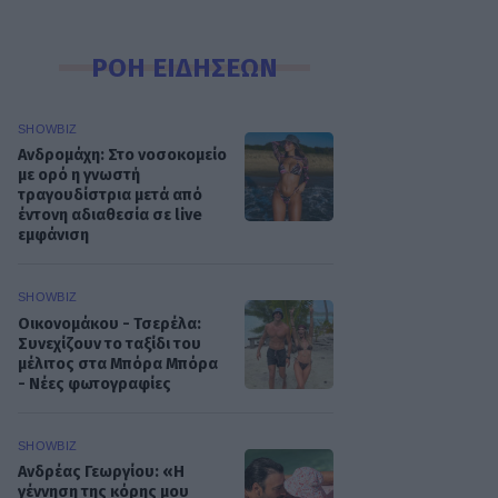
ΡΟΗ ΕΙΔΗΣΕΩΝ
SHOWBIZ
Ανδρομάχη: Στο νοσοκομείο
με ορό η γνωστή
τραγουδίστρια μετά από
έντονη αδιαθεσία σε live
εμφάνιση
SHOWBIZ
Οικονομάκου - Τσερέλα:
Συνεχίζουν το ταξίδι του
μέλιτος στα Μπόρα Μπόρα
- Νέες φωτογραφίες
SHOWBIZ
Ανδρέας Γεωργίου: «Η
γέννηση της κόρης μου