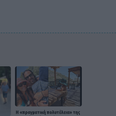
δυο πρώτους μήνες με τον
γιο της
SHOWBIZ
«Μια γοργόνα στην Κρήτη»
- Αποθεώθηκε η
Παπουτσάκη!Μαγνήτισε τα
βλέμματα με το
καλλίγραμμο κορμί της
Η «πραγματική πολυτέλεια» της