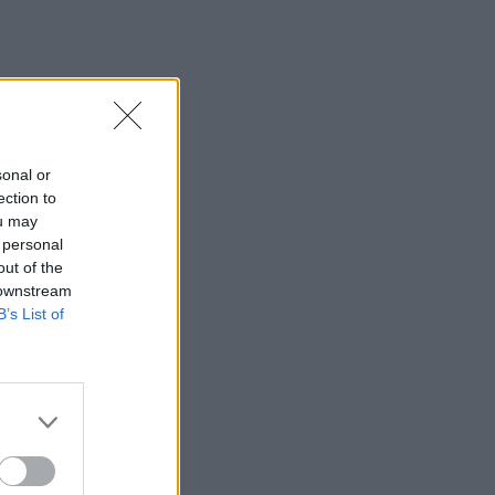
HOLLYWOOD
Σακίρα: Αυτές είναι οι 7
τροφές που την κρατούν
«αγέραστη» στα 49 της
sonal or
SHOWBIZ
ection to
Χριστίνα Τσάφου: «Η
ou may
Μαριλού θα είναι πάντα
 personal
οικογένειά μου»
out of the
 downstream
B’s List of
SHOWBIZ
Daphne Lawrence: «Το
πρώτο μου τραγούδι το
έγραψα όταν πήγαινα Ε’
Δημοτικού¬
MEDIA