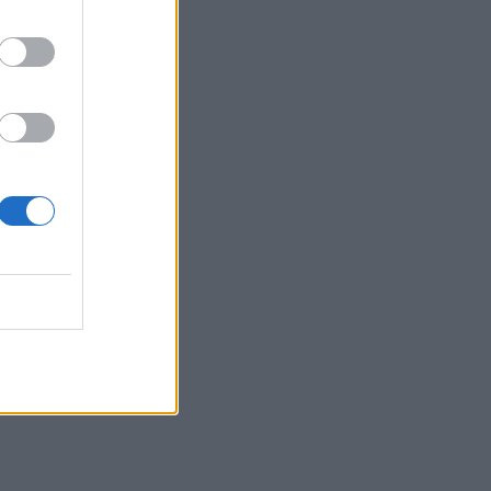
Μπαμπά σ’ αγαπώ - Ελένη
Σακκά: Η Μαίρη δεν
λειτουργεί συνειδητά για να
δημιουργεί χάος
MEDIA
Έλλη Κασόλη: «Έχω τη
φιλοσοφία του
«στρατιώτη»
MEDIA
Για Σένα: Γνωρίστε την
οικογένεια Ηλιάδη – Εκεί
όπου οι πιο δυνατοί δεσμοί
δοκιμάζονται περισσότερο
SHOWBIZ
Λίλα Μπακλέση –
Παναγιώτης Μαρκεζίνης:
Έγιναν γονείς! Η πρώτη