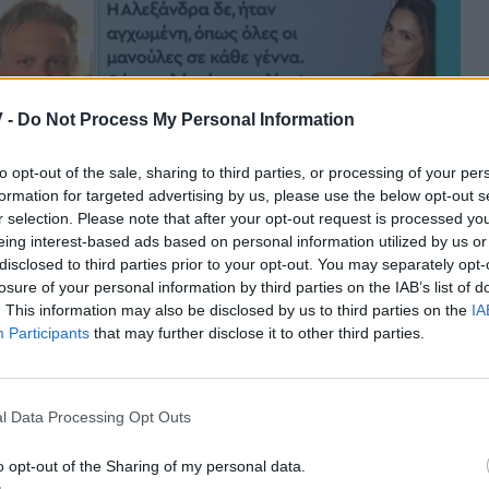
 -
Do Not Process My Personal Information
to opt-out of the sale, sharing to third parties, or processing of your per
formation for targeted advertising by us, please use the below opt-out s
r selection. Please note that after your opt-out request is processed y
eing interest-based ads based on personal information utilized by us or
disclosed to third parties prior to your opt-out. You may separately opt-
losure of your personal information by third parties on the IAB’s list of
. This information may also be disclosed by us to third parties on the
IA
Participants
that may further disclose it to other third parties.
υτήριο και η Αλεξάνδρα γέννησε στις 16:00 ένα
l Data Processing Opt Outs
δωσε απερίγραπτη χαρά και συγκίνηση, φωτίζοντας
ν αγχωμένη, όπως όλες οι μανούλες σε κάθε γέννα.
o opt-out of the Sharing of my personal data.