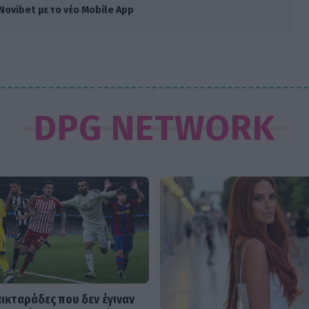
Novibet με το νέο Mobile App
DPG NETWORK
αικταράδες που δεν έγιναν