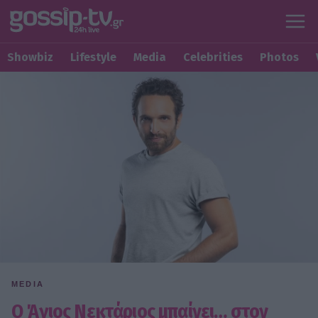
Showbiz
Lifestyle
Media
Celebrities
Photos
MEDIA
Ο Άγιος Νεκτάριος μπαίνει… στον