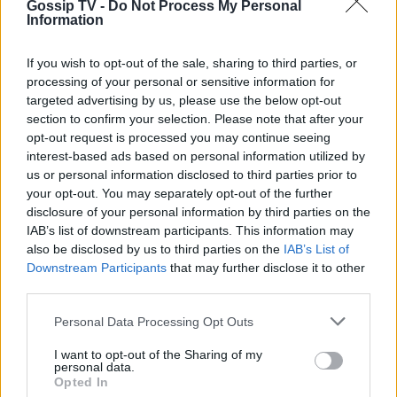
ψηλά – Η πτήση με αερόστατο στο
Gossip TV -
Do Not Process My Personal
Information
Μεξικό
Μοτζτάμπα Χαμενεΐ: Στη δημοσιότητα το πρώτο
βίντεο που δείχνει ζωντανό τον ανώτατο ηγέτη του
If you wish to opt-out of the sale, sharing to third parties, or
Ιράν
processing of your personal or sensitive information for
SHOWBIZ
targeted advertising by us, please use the below opt-out
Η Χρηστίδου στην Κρήτη με stylish
section to confirm your selection. Please note that after your
cut-out μαγιό που αναδεικνύει την
opt-out request is processed you may continue seeing
κομψή & μαυρισμένη σιλουέτα της
interest-based ads based on personal information utilized by
us or personal information disclosed to third parties prior to
your opt-out. You may separately opt-out of the further
disclosure of your personal information by third parties on the
SHOWBIZ
IAB’s list of downstream participants. This information may
also be disclosed by us to third parties on the
IAB’s List of
Βαλαβάνη: Εντυπωσιακή σιλουέτα,
εφαρμοστό σικ φόρεμα και wet look
Downstream Participants
that may further disclose it to other
- Μαγνήτισε όλα τα βλέμματα
third parties.
Personal Data Processing Opt Outs
I want to opt-out of the Sharing of my
SHOWBIZ
personal data.
Σταματίνα Τσιμτσιλή: Η εξόρμηση
Opted In