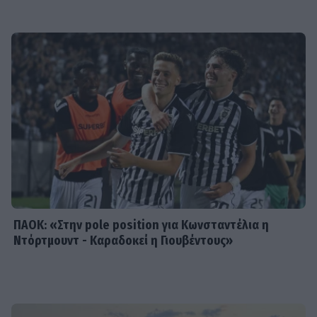
πρώτο πράγμα που κάνω...» - Δες
αναλυτικά τη συνταγή που
μοιράστηκε
MEDIA
Κανακαρά: Τι σημαίνει ο τίτλος της
νέας σειράς του Mega - Το ιδιαίτερο
έθιμο της Καρπάθου
ΠΑΟΚ: «Στην pole position για Κωνσταντέλια η
Ντόρτμουντ - Καραδοκεί η Γιουβέντους»