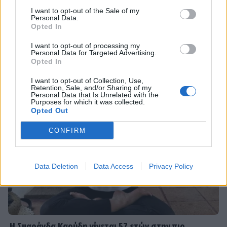
Οι παικταράδες που δεν έγιναν ποτέ οι θρύλοι που
για ψάρεμα στην Πάρο με τον Θέμη
περιμέναμε
I want to opt-out of the Sale of my
Σοφό και τον γιο τους
Personal Data.
Opted In
I want to opt-out of processing my
Personal Data for Targeted Advertising.
MEDIA
Opted In
Τηλεθέαση – Το Σόι σου: «Σαρώνει»
ακόμη και στις επαναλήψεις –
I want to opt-out of Collection, Use,
Αντίστροφη μέτρηση για τον νέο
Retention, Sale, and/or Sharing of my
Personal Data that Is Unrelated with the
κύκλο
Purposes for which it was collected.
Opted Out
CONFIRM
SHOWBIZ
Στον βυθό για μαργαριτάρια η Αθηνά
Οικονομάκου και ο Μπρούνο
Τσερέλα - To βίντεο με την
Data Deletion
Data Access
Privacy Policy
ανακάλυψη
SHOWBIZ
Ιωάννα Μπούκη: Οι ανέμελες ημέρες
Η Σμαράγδα Καρύδη γίνεται 57 ετών στην πιο