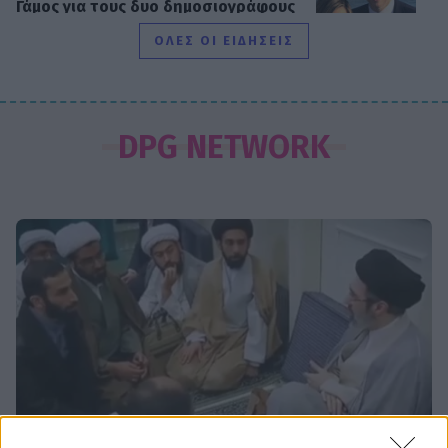
Γάμος για τους δυο δημοσιογράφους
του Mega - Πότε παντρεύονται
ΟΛΕΣ ΟΙ ΕΙΔΗΣΕΙΣ
SHOWBIZ
Παυλίνα Βουλγαράκη: Η μουσική
DPG NETWORK
στιγμή με την κόρη της που
ξεχώρισε – Η Ερωφίλη «κλέβει» την
παράσταση
SHOWBIZ
«Ευλογία τα παιδιά» - Η σπάνια
φωτό του Γονίδη με την μικρή του
κόρη! Μαζί στο τιμόνι της βάρκας
SHOWBIZ
Ευγενία Σαμαρά: Μαγικές εικόνες από