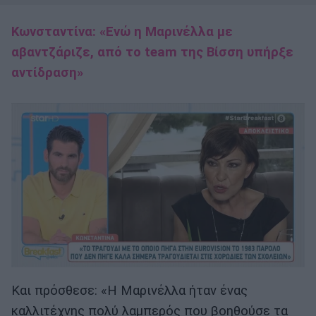
Κωνσταντίνα: «Ενώ η Μαρινέλλα με
αβαντζάριζε, από το team της Βίσση υπήρξε
αντίδραση»
Και πρόσθεσε: «Η Μαρινέλλα ήταν ένας
καλλιτέχνης πολύ λαμπερός που βοηθούσε τα