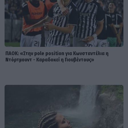
Βαριές καμπάνες για 4 συλληφθέντες
σε στέκι παράνομου τζόγου στη
Θεσσαλονίκη
ΠΑΟΚ: «Στην pole position για Κωνσταντέλια η
Ντόρτμουντ - Καραδοκεί η Γιουβέντους»