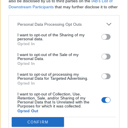
also be disclosed by us to third parties on the
IAB’s List of
Τέτα Κωνσταντά: Τα νέα για την
Downstream Participants
that may further disclose it to other
υγεία του Γιώργου Ματαράγκα και ο
third parties.
γάμος με τον αδερφό του, Γιάννη
Personal Data Processing Opt Outs
I want to opt-out of the Sharing of my
personal data.
SHOWBIZ
Opted In
Οικονομάκου: «Έσκασε όλη η
I want to opt-out of the Sale of my
κούραση του χειμώνα» - Το
Personal Data.
πρόβλημα στις διακοπές στο νησί
Opted In
Μπόρα Μπόρα
I want to opt-out of processing my
Personal Data for Targeted Advertising.
Opted In
MEDIA
Μπαμπά, σ’ αγαπώ spoiler: Η Βιργινία
I want to opt-out of Collection, Use,
Οι παικταράδες που δεν έγιναν ποτέ οι θρύλοι που
χάνει το νηπιαγωγείο
Retention, Sale, and/or Sharing of my
Personal Data that Is Unrelated with the
περιμέναμε
Purposes for which it was collected.
Opted Out
CONFIRM
SHOWBIZ