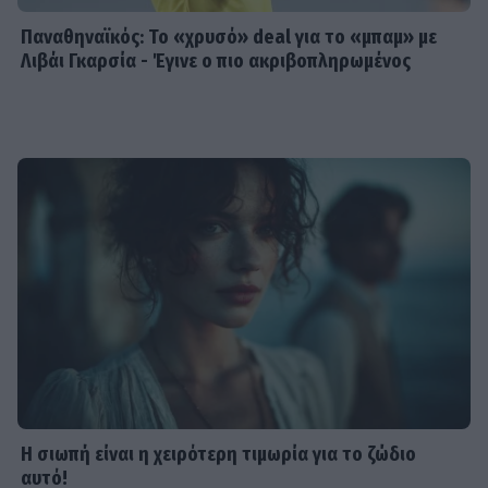
Παναθηναϊκός: Το «χρυσό» deal για το «μπαμ» με
Λιβάι Γκαρσία - Έγινε ο πιο ακριβοπληρωμένος
Η σιωπή είναι η χειρότερη τιμωρία για το ζώδιο
αυτό!