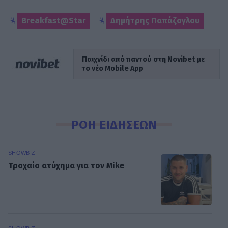
Breakfast@Star
Δημήτρης Παπάζογλου
Παιχνίδι από παντού στη Novibet με
το νέο Mobile App
ΡΟΗ ΕΙΔΗΣΕΩΝ
SHOWBIZ
Τροχαίο ατύχημα για τον Mike