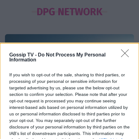
SHOWBIZ
Ρουμελιώτη: Δεν σταματά να
DPG NETWORK
γκρινιάζει ο γιος της - Η ανάρτηση
και οι απορίες της νέας μαμάς
HOLLYWOOD
Αντόνιο Μπαντέρας: Η καρδιακή
Gossip TV -
Do Not Process My Personal
Information
προσβολή που του άλλαξε τη ζωή
If you wish to opt-out of the sale, sharing to third parties, or
processing of your personal or sensitive information for
targeted advertising by us, please use the below opt-out
SHOWBIZ
section to confirm your selection. Please note that after your
«Θα κινηθώ νομικά» - Κόλαφος ο
opt-out request is processed you may continue seeing
Χρίστος Κούγιας για τα
interest-based ads based on personal information utilized by
δημοσιεύματα που αφορούν την
us or personal information disclosed to third parties prior to
Τι είναι το «σύννεφο φωτιάς» -pyrocumulus ή
προσωπική του ζωή
your opt-out. You may separately opt-out of the further
πυροσωρείτης: Δείτε βίντεο της πυρκαγιάς στον
disclosure of your personal information by third parties on the
Κιθαιρώνα
IAB’s list of downstream participants. This information may
SHOWBIZ