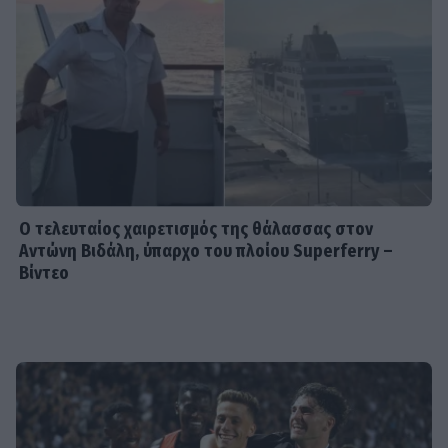
Μαρία Κορινθίου: «Είμαι πιο
συνειδητοποιημένη από ποτέ... Είμαι
πια τόσο χορτασμένη»
SHOWBIZ
Λευκό πουκάμισο και μάξι φούστα! Η
Δανάη Παππά με το πιο κλασσικό και
αξεπέραστο σύνολο
Ο τελευταίος χαιρετισμός της θάλασσας στον
Αντώνη Βιδάλη, ύπαρχο του πλοίου Superferry –
Βίντεο
MEDIA
Νόμοι της καρδιάς - Η συνάντηση
Γιλντιρίμ & Μπορά αποκαλύπτει την
αλήθεια
INSIDE STORIES