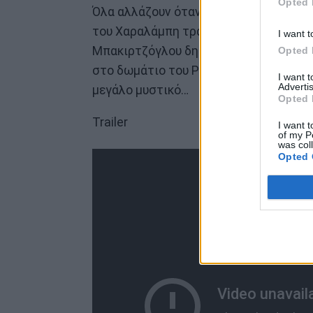
Opted 
Όλα αλλάζουν όταν μαθαίνουν και για 
του Χαραλάμπη τραβά την προσοχή της
I want t
Μπακιρτζόγλου δημοσιεύεται και ο Π
Opted 
στο δωμάτιο του Ρήγα για να τον παγιδ
I want 
Advertis
μεγάλο μυστικό…
Opted 
Trailer
I want t
of my P
was col
Opted 