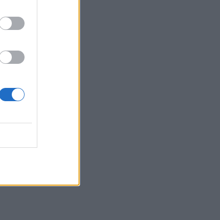
θα δούμε στα πρώτα
επεισόδια
HOLLYWOOD
Hailey Bieber: Τέλος το
Pilates – Η νέα προπόνηση
για τέλειους γλουτούς
SHOWBIZ
Dolce Vita στο Κάπρι: Η
Αμαλία Κωστοπούλου
ποζάρει πάνω σε σκάφος
με αέρινο look!
MEDIA
Φόνοι στο Καμπαναριό:
Μένη Κωνσταντινίδου,
Λυδία Τζανουδάκη και Άννη
Θεοχάρη επιστρέφουν