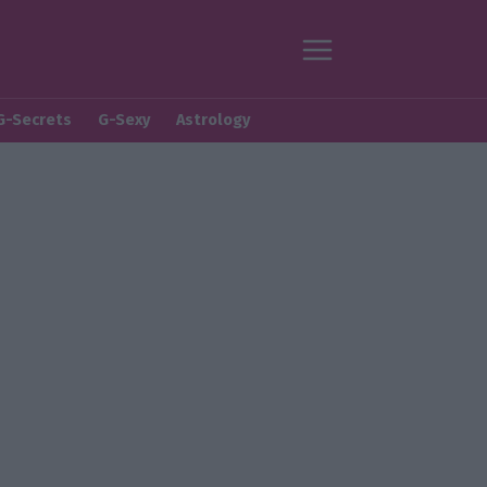
G-Secrets
G-Sexy
Astrology