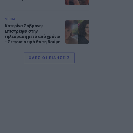
MEDIA
Κατερίνα Σαβράνη:
Επιστρέφει στην
τηλεόραση μετά από χρόνια
- Σε ποια σειρά θα τη δούμε
ΟΛΕΣ ΟΙ ΕΙΔΗΣΕΙΣ
SHOWBIZ
Ρία Ελληνίδου: Ποζάρει με
μαγιό πάνω σε σκάφος και
«ανάβει» φωτιές στο
Instagram!
SHOWBIZ
Η θεαματική μεταμόρφωση
της Αθηνάς New York - Μετά
το Bachelor... χρυσή στο
bodybuilding