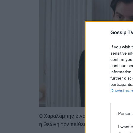
Gossip TV
If you wish 
sensitive in
confirm you
continue se
information 
further disc
participants
Downstream 
Persona
Ο Χαραλάμπης είναι σίγουρος ότι αυτό
η Θεώνη τον πείθει να μην πάει στην α
I want t