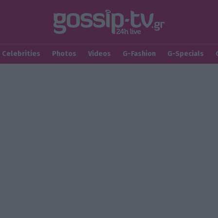
Celebrities
Photos
Videos
G-Fashion
G-Specials