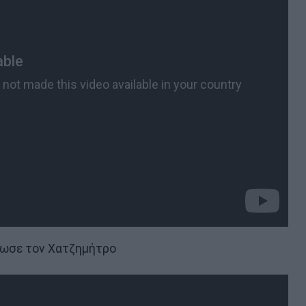
τωσε τον Χατζημήτρο