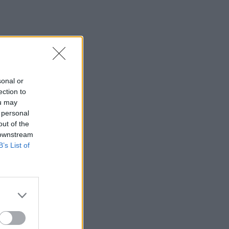
Μαίρη Αρώνη: Πώς η
απεργία πείνας την οδήγησε
στην κορυφή της Τέχνης της
MEDIA
Για Σένα - Νίκος
Πουρσανίδης: Θυσιάστηκε
sonal or
για άλλων αμαρτήματα – Η
ection to
τραγική μοίρα του Μιχάλη
ou may
 personal
out of the
MEDIA
 downstream
Σταματίνα Τσιμτσιλή:
B’s List of
«Πρέπει να αφουγκράζεσαι
τι θέλουν και τι ψάχνουν οι
τηλεθεατές»
MEDIA
Αντώνιος και Κλεοπάτρα:
Αυτοτελή επεισόδια και
guest εμφανίσεις! Ποιους