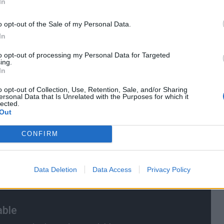
In
τον θάνατο της Μελίνας, αλλά μια απρόσεχτη κίνηση
 Θάλειας. Η ψεύτικη συνέντευξη του
o opt-out of the Sale of my Personal Data.
έτρος με τον Νικόλα τοποθετούν τον φωνογράφο
In
έψουν. Εκεί η Κυβέλη, άθελά της, θα αποκαλύψει ένα
to opt-out of processing my Personal Data for Targeted
ing.
In
o opt-out of Collection, Use, Retention, Sale, and/or Sharing
ersonal Data that Is Unrelated with the Purposes for which it
lected.
Out
CONFIRM
Data Deletion
Data Access
Privacy Policy