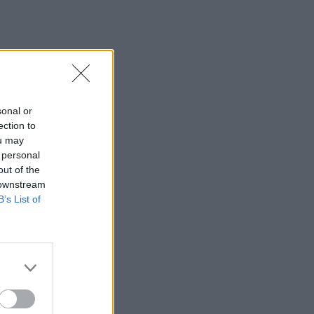
φιλοσοφία του
«στρατιώτη»
MEDIA
Για Σένα: Γνωρίστε την
οικογένεια Ηλιάδη – Εκεί
sonal or
όπου οι πιο δυνατοί δεσμοί
ection to
δοκιμάζονται περισσότερο
ou may
 personal
SHOWBIZ
out of the
Λίλα Μπακλέση –
 downstream
Παναγιώτης Μαρκεζίνης:
B’s List of
Έγιναν γονείς! Η πρώτη
φωτό και το τρυφερό
μήνυμα
SHOWBIZ
Κρατερός Κατσούλης:
Ήταν μια διαδρομή που
επέλεξα για να βρω