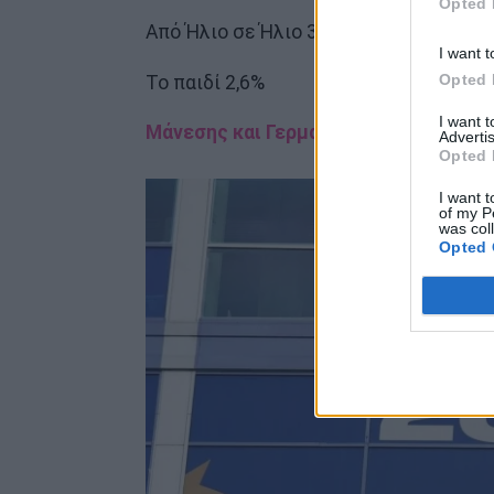
Opted 
Από Ήλιο σε Ήλιο 3,7%
I want t
Opted 
Το παιδί 2,6%
I want 
Μάνεσης και Γερμανού στην κορυφή τη
Advertis
Opted 
I want t
of my P
was col
Opted 