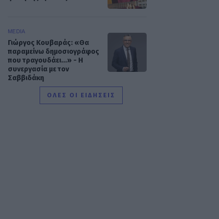
MEDIA
Γιώργος Κουβαράς: «Θα
παραμείνω δημοσιογράφος
που τραγουδάει...» - Η
συνεργασία με τον
Σαββιδάκη
ΟΛΕΣ ΟΙ ΕΙΔΗΣΕΙΣ
SHOWBIZ
Ειρήνη Νικολοπούλου: «Το
Tik Tok έχει γίνει το σόου
όλου του πλανήτη»
HOLLYWOOD
Σακίρα: Αυτές είναι οι 7
τροφές που την κρατούν
«αγέραστη» στα 49 της