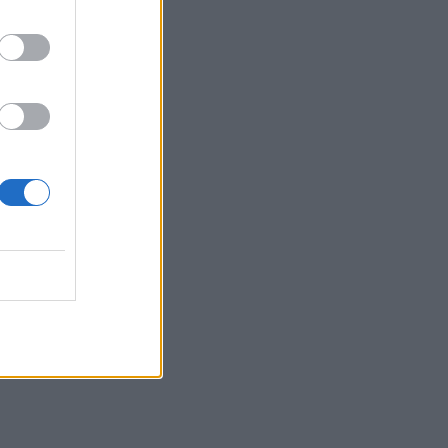
τρόπους επικοινωνίας και
συνεννόησης
SHOWBIZ
Συγκινεί η Ανθή Βούλγαρη:
«Χωρίς εσένα το φετινό
καλοκαίρι θα ήταν το
δυσκολότερο της ζωής
μου»
SHOWBIZ
Δίπλα στο απέραντο
γαλάζιο η Μαριαλένα
Ρουμελιώτη γιορτάζει τους
δυο πρώτους μήνες με τον
γιο της
SHOWBIZ
«Μια γοργόνα στην Κρήτη»
- Αποθεώθηκε η