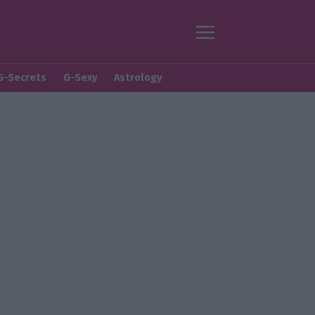
G-Secrets
G-Sexy
Astrology