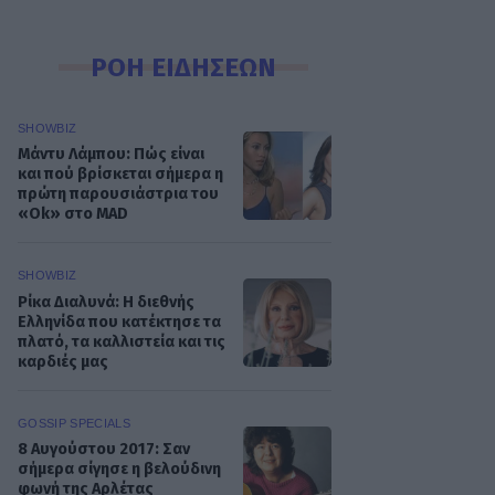
ΡΟΗ ΕΙΔΗΣΕΩΝ
SHOWBIZ
Μάντυ Λάμπου: Πώς είναι
και πού βρίσκεται σήμερα η
πρώτη παρουσιάστρια του
«Ok» στο MAD
SHOWBIZ
Ρίκα Διαλυνά: Η διεθνής
Ελληνίδα που κατέκτησε τα
πλατό, τα καλλιστεία και τις
καρδιές μας
GOSSIP SPECIALS
8 Αυγούστου 2017: Σαν
σήμερα σίγησε η βελούδινη
φωνή της Αρλέτας