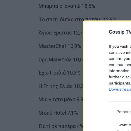
Μπαμπά σ’ αγαπώ 18,5%
Το σπίτι δίπλα στο ποτάμι 12,9%
Gossip TV
Άγιος Έρωτας 12,7%
MasterChef 10,9%
If you wish 
sensitive in
confirm you
Ώρα Μουντιάλ 10,6%
continue se
information 
Έχω Παιδιά 10,3%
further disc
participants
Η Γη της Ελιάς 10,2%
Downstream 
Μια νύχτα μόνο 9,9%
Persona
Grand Hotel 7,1%
I want t
Γιατί ρε πατέρα 4%