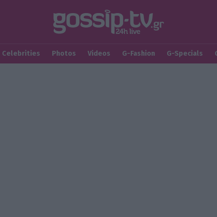
Celebrities
Photos
Videos
G-Fashion
G-Specials