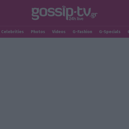
Celebrities
Photos
Videos
G-Fashion
G-Specials