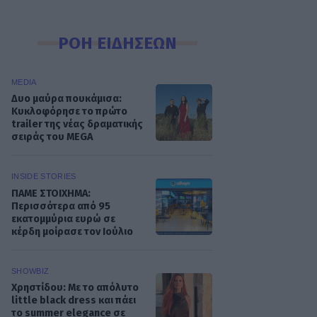
ΡΟΗ ΕΙΔΗΣΕΩΝ
MEDIA
Δυο μαύρα πουκάμισα:
Κυκλοφόρησε το πρώτο
trailer της νέας δραματικής
σειράς του MEGA
INSIDE STORIES
ΠΑΜΕ ΣΤΟΙΧΗΜΑ:
Περισσότερα από 95
εκατομμύρια ευρώ σε
κέρδη μοίρασε τον Ιούλιο
SHOWBIZ
Χρηστίδου: Με το απόλυτο
little black dress και πάει
το summer elegance σε