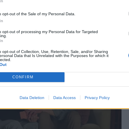
In
ης θυμωμένης πριγκίπισσας. Σύμμαχοί του σε αυτή
 ο Τάσος αλλά και... η Στέλλα. Μήπως ήρθε η ώρα ο
o opt-out of the Sale of my Personal Data.
το χαμόγελό του; Και ο Δημήτρης πρέπει να
In
πίσω στη μητέρα του ή θα προσπαθήσει να κρατήσει
to opt-out of processing my Personal Data for Targeted
ύτερη μάχη που έχει δώσει με τον εγωισμό του μέχρι
ing.
In
o opt-out of Collection, Use, Retention, Sale, and/or Sharing
ersonal Data that Is Unrelated with the Purposes for which it
lected.
Out
CONFIRM
Data Deletion
Data Access
Privacy Policy