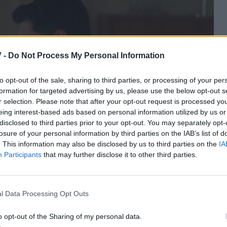
 -
Do Not Process My Personal Information
to opt-out of the sale, sharing to third parties, or processing of your per
formation for targeted advertising by us, please use the below opt-out s
r selection. Please note that after your opt-out request is processed y
eing interest-based ads based on personal information utilized by us or
disclosed to third parties prior to your opt-out. You may separately opt-
losure of your personal information by third parties on the IAB’s list of
. This information may also be disclosed by us to third parties on the
IA
Participants
that may further disclose it to other third parties.
σταματήσει να τρέχει και να βρει την αληθινή του
l Data Processing Opt Outs
ροσπαθεί να ξανακερδίσει την Τζένη και, παρότι οι
ηλοί, εκείνος επιχειρεί τον πιο δύσκολο του άθλο
o opt-out of the Sharing of my personal data.