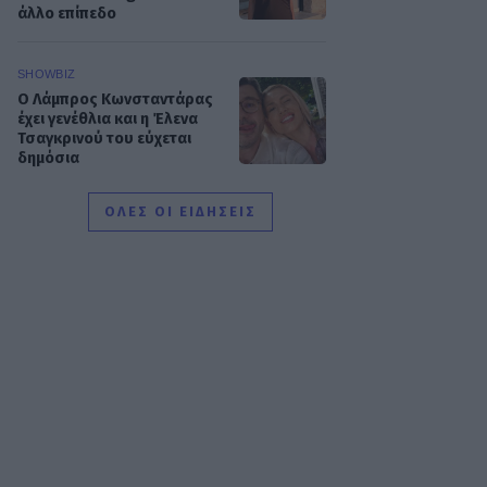
άλλο επίπεδο
SHOWBIZ
Ο Λάμπρος Κωνσταντάρας
έχει γενέθλια και η Έλενα
Τσαγκρινού του εύχεται
δημόσια
ΟΛΕΣ ΟΙ ΕΙΔΗΣΕΙΣ
SHOWBIZ
Τσαβαλιά: Κι όμως έχει να
πάει διακοπές από το 2018
– Η αποκάλυψη μέσα από
throwback φωτογραφία
SHOWBIZ
Μαρία Κορινθίου: «Είμαι
πιο συνειδητοποιημένη από
ποτέ... Είμαι πια τόσο
χορτασμένη»