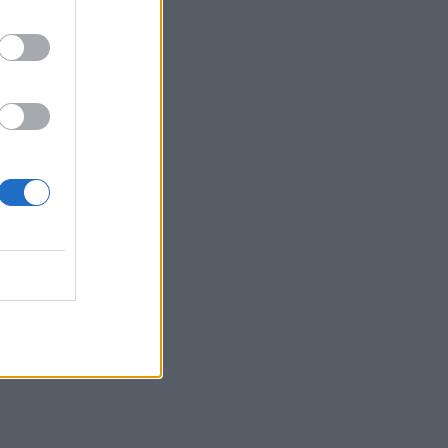
Κολαΐτη είναι η Μαργαρίτα
που θα ρισκάρει τα πάντα
για τα όνειρά της
SHOWBIZ
Κατερίνα Γερονικολού: Με
κομψό poolside look και με
θέα αξεπέραστη!
G-SPORTS
ΠΑΟΚ-Άντερλεχτ με σούπερ
προσφορά* και
ενισχυμένες αποδόσεις από
το Pamestoixima.gr
SHOWBIZ
Summer girl η Μπιάνκα
Κρασσά! Στη Μύκονο με τη
μητέρα της, Βίκυ Καγιά –
Εντυπωσίασαν με το look