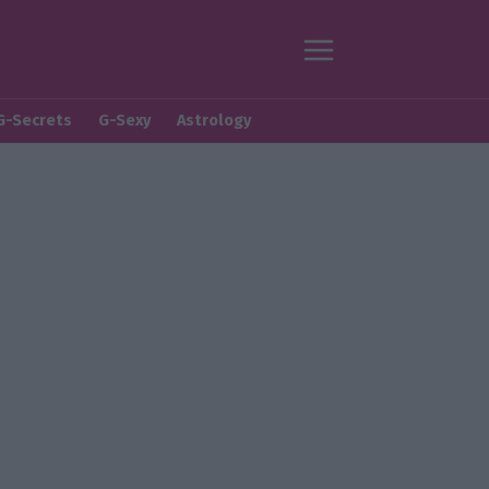
G-Secrets
G-Sexy
Astrology