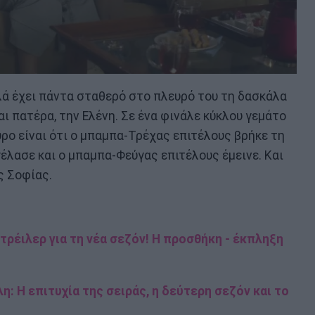
λλά έχει πάντα σταθερό στο πλευρό του τη δασκάλα
αι πατέρα, την Ελένη. Σε ένα φινάλε κύκλου γεμάτο
υρο είναι ότι ο μπαμπα-Τρέχας επιτέλους βρήκε τη
γέλασε και ο μπαμπα-Φεύγας επιτέλους έμεινε. Και
ς Σοφίας.
ρέιλερ για τη νέα σεζόν! Η προσθήκη - έκπληξη
 Η επιτυχία της σειράς, η δεύτερη σεζόν και το