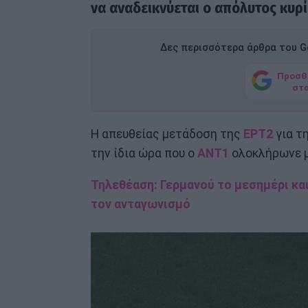
να αναδεικνύεται ο απόλυτος κυρ
Δες περισσότερα άρθρα του Go
Προσθ
στ
Η απευθείας μετάδοση της
ΕΡΤ2
για τ
την ίδια ώρα που ο
ΑΝΤ1
ολοκλήρωνε με
Τηλεθέαση: Γερμανού το μεσημέρι κα
τον αντα
γωνισμό