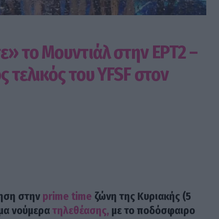
» το Μουντιάλ στην ΕΡΤ2 –
ς τελικός του YFSF στον
τηση στην
prime time
ζώνη της Κυριακής (5
ημα νούμερα
τηλεθέασης,
με το ποδόσφαιρο