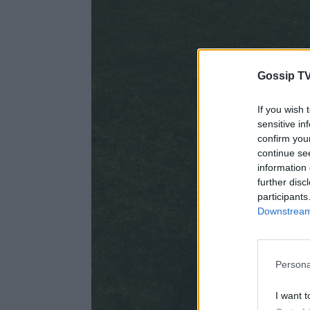
Gossip TV
If you wish 
sensitive in
confirm you
continue se
information 
further disc
participants
Downstream 
Persona
I want t