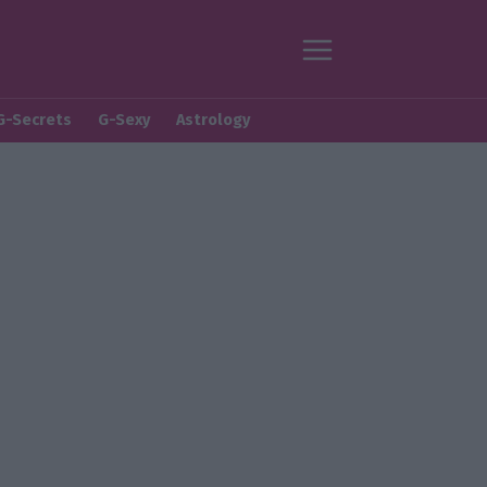
G-Secrets
G-Sexy
Astrology