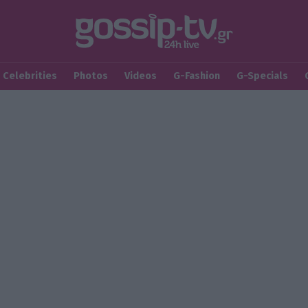
Celebrities
Photos
Videos
G-Fashion
G-Specials