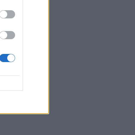
σπίτι - Το όμορφο
στιγμιότυπο
SHOWBIZ
«Εκείνες… κι εγώ»: Η
τρυφερή ανάρτηση του
Κώστα Καραφώτη με την
κόρη και τη σύζυγό του
SHOWBIZ
«Χαρούμενη, γεμάτη
αλμύρα…» - Η Αποστολία
Ζώη απολαμβάνει τον
Αύγουστο στη θάλασσα
G-SPORTS
Μάριος Καπότσης: Η πόζα
στον καθρέφτη και η
κατάνυξη στην εκκλησία