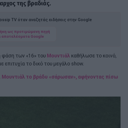
ίαρχος της βραδιάς.
ssip TV όταν αναζητάς ειδήσεις στην Google
ήκη ως προτιμώμενη πηγή
α αποτελέσματα Google
η φάση των «16» του
Μουντιάλ
καθήλωσε το κοινό,
 επιτυχία το δικό του μεγάλο show.
ι Μουντιάλ το βράδυ «σάρωσαν», αφήνοντας πίσω