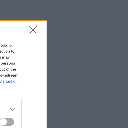
Δήμητρα Κολλά: Προσπαθώ
να αντιμετωπίζω τα πάντα
με χαμόγελο
SHOWBIZ
Λάμπρος Κωνσταντάρας:
sonal or
Τα πρώτα γενέθλια χωρίς
ection to
τον πατέρα του-«Xωρίς
ou may
εσένα, σαν να μην είναι
γιορτές»
 personal
out of the
 downstream
SHOWBIZ
B’s List of
Με μπικίνι στη Μύκονο η
Δέσποινα Μοιραράκη
SHOWBIZ
Άννα Πρέλεβιτς: Με τις
δίδυμες κόρες της στο