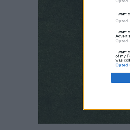
Opted 
I want t
Opted 
I want 
Advertis
Opted 
I want t
of my P
was col
Opted 