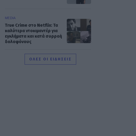
MEDIA
True Crime στο Netflix: Τα
καλύτερα ντοκιμαντέρ για
εγκλήματα και κατά συρροή
δολοφόνους
MEDIA
ΟΛΕΣ ΟΙ ΕΙΔΗΣΕΙΣ
Κρίνο και αγκάθι:
Επιστρέφει μετά τη φυλακή
και δύο οικογένειες
μπαίνουν σε τροχιά
σύγκρουσης
SHOWBIZ
Δημουλίδου:«Οι
αναγνώστες που με
ακολουθούν με θεωρούν
κορυφαία, οι haters
λογοτεχνικό σκουπίδι»