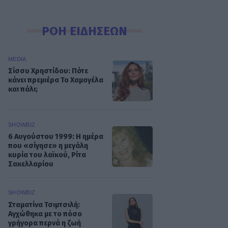
ΡΟΗ ΕΙΔΗΣΕΩΝ
MEDIA
Σίσσυ Χρηστίδου: Πότε
κάνει πρεμιέρα Το Χαμογέλα
και πάλι;
SHOWBIZ
6 Αυγούστου 1999: Η ημέρα
που «σίγησε» η μεγάλη
κυρία του λαϊκού, Ρίτα
Σακελλαρίου
SHOWBIZ
Σταματίνα Τσιμτσιλή:
Αγχώθηκα με το πόσο
γρήγορα περνά η ζωή