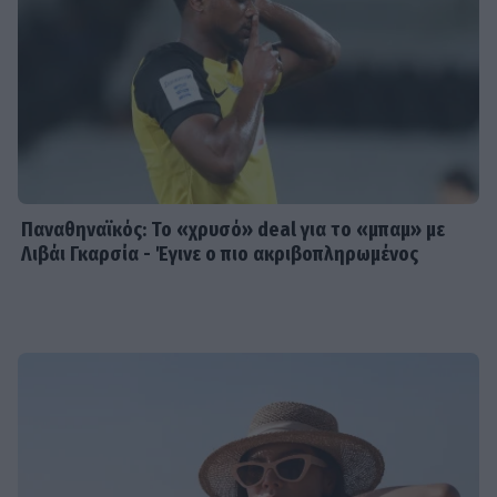
Παναθηναϊκός: Το «χρυσό» deal για το «μπαμ» με
Λιβάι Γκαρσία - Έγινε ο πιο ακριβοπληρωμένος