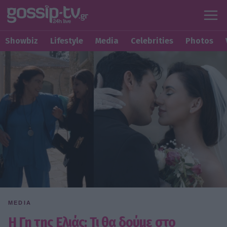
Showbiz
Lifestyle
Media
Celebrities
Photos
MEDIA
Η Γη της Ελιάς: Τι θα δούμε στο