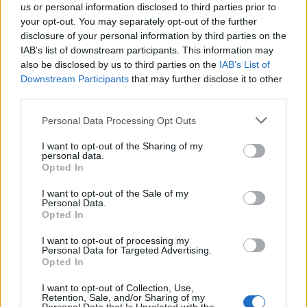
us or personal information disclosed to third parties prior to
SHOWBIZ
your opt-out. You may separately opt-out of the further
Παυλίνα Βουλγαράκη: Η μουσική
disclosure of your personal information by third parties on the
στιγμή με την κόρη της που
IAB’s list of downstream participants. This information may
ξεχώρισε – Η Ερωφίλη «κλέβει» την
also be disclosed by us to third parties on the
IAB’s List of
παράσταση
Downstream Participants
that may further disclose it to other
third parties.
Personal Data Processing Opt Outs
SHOWBIZ
«Ευλογία τα παιδιά» - Η σπάνια
I want to opt-out of the Sharing of my
φωτό του Γονίδη με την μικρή του
personal data.
κόρη! Μαζί στο τιμόνι της βάρκας
Opted In
I want to opt-out of the Sale of my
Personal Data.
Opted In
SHOWBIZ
Ευγενία Σαμαρά: Μαγικές εικόνες από
I want to opt-out of processing my
Personal Data for Targeted Advertising.
ψηλά – Η πτήση με αερόστατο στο
Opted In
Μεξικό
I want to opt-out of Collection, Use,
Retention, Sale, and/or Sharing of my