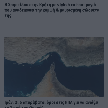
Η Χρηστίδου στην Κρήτη με stylish cut-out μαγιό
MEDIA
που αναδεικνύει την κομψή & μαυρισμένη σιλουέτα
Κανακαρά: Τι σημαίνει ο τίτλος της
της
νέας σειράς του Mega - Το ιδιαίτερο
έθιμο της Καρπάθου
SHOWBIZ
Λυδία Κονιόρδου: «Δεν νιώθω ότι
έχω κάνει κάποια καριέρα»
MEDIA
Για Σένα spoiler: Στους πέντε
δρόμους η Αλίκη - Της γυρίζουν όλοι
την πλάτη
Ιράν: Οι 6 απαράβατοι όροι στις ΗΠΑ για να ανοίξει
τα Στενά του Ορμούζ