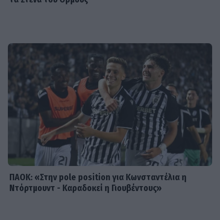
SHOWBIZ
Η άγνωστη ιστορία πίσω από την
τολμηρή σκηνή της Ζωής Λάσκαρη
και του Αλέκου Αλεξανδράκη
MEDIA
Δύο μαύρα πουκάμισα spoiler: Η
άφιξη της Μαρκέλλας φέρνει κι ένα
θαμμένο μυστικό από την Κρήτη
ΠΑΟΚ: «Στην pole position για Κωνσταντέλια η
Ντόρτμουντ - Καραδοκεί η Γιουβέντους»