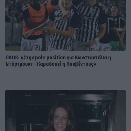
MEDIA
Μιχάλης Λεβεντογιάννης - Μιχαήλ
Ταμπακάκης: Σμίγουν ξανά
τηλεοπτικά στη νέα σειρά «Χαμένα
Μονοπάτια»
ΠΑΟΚ: «Στην pole position για Κωνσταντέλια η
Ντόρτμουντ - Καραδοκεί η Γιουβέντους»