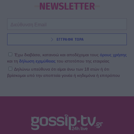
NEWSLETTER
ΕΓΓΡΑΦΗ ΤΩΡΑ
Έχω διαβάσει, κατανοώ και αποδέχομαι τους
όρους χρήσης
και τη
δήλωση εχεμύθειας
του ιστοτόπου της εταιρείας
Δηλώνω υπεύθυνα ότι είμαι άνω των 18 ετών ή ότι
βρίσκομαι υπό την εποπτεία γονέα ή κηδεμόνα ή επιτρόπου