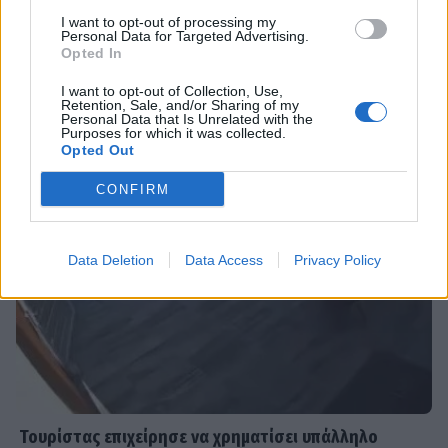
I want to opt-out of processing my
Personal Data for Targeted Advertising.
Opted In
SHOWBIZ
Ο Light ποζάρει μαζί με τη σύζυγο
DPG NETWORK
I want to opt-out of Collection, Use,
και τον 10 μηνών γιο τους στις
Retention, Sale, and/or Sharing of my
πρώτες καλοκαιρινές διακοπές τους.
Personal Data that Is Unrelated with the
Purposes for which it was collected.
Opted Out
CONFIRM
SHOWBIZ
Ακύρωσε live εμφάνιση η Ανδρομάχη
λόγω φαρυγγίτιδας - Ζήτησε
Data Deletion
Data Access
Privacy Policy
συγγνώμη από τους θαυμαστές της
SHOWBIZ
Δανάη Μπάρκα: Η αποστομωτική
απάντηση με χιούμορ για το σχόλιο
περί πλαστικής στο Instagram
Τουρίστας επιχείρησε να χρηματίσει υπάλληλο