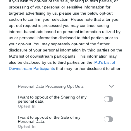
If you wish to opt-out of the sale, sharing to third parties, or
processing of your personal or sensitive information for
targeted advertising by us, please use the below opt-out
MEDIA
section to confirm your selection. Please note that after your
«Κοινωνία Ώρα MEGA»: Βασίλης
opt-out request is processed you may continue seeing
Τσεκούρας και Τζωρτζίνα
interest-based ads based on personal information utilized by
Μαλλιαρόζη στην πρωινή
us or personal information disclosed to third parties prior to
ενημέρωση του σταθμού
your opt-out. You may separately opt-out of the further
disclosure of your personal information by third parties on the
IAB’s list of downstream participants. This information may
MEDIA
also be disclosed by us to third parties on the
IAB’s List of
Γιώτα Κηπουρού: Επιστρέφει τελικά
Downstream Participants
that may further disclose it to other
στο «Πρωινό» στο πλευρό του
third parties.
Γιώργου Λιάγκα;
Personal Data Processing Opt Outs
I want to opt-out of the Sharing of my
personal data.
SHOWBIZ
Opted In
Μαρία Ηλιάκη: Η προσωπική νίκη
στις διακοπές και η μάχη με τη
I want to opt-out of the Sale of my
Personal Data.
διάσπαση προσοχής μετά την
Opted In
ΟΛΕΣ ΟΙ ΕΙΔΗΣΕΙΣ
εγκυμοσύνη