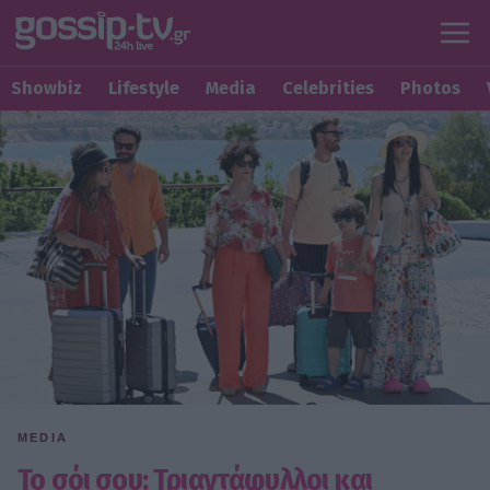
Showbiz
Lifestyle
Media
Celebrities
Photos
MEDIA
Το σόι σου: Τριαντάφυλλοι και