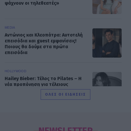
ψάχνουν οι τηλεθεατές»
MEDIA
Αντώνιος και Κλεοπάτρα: Αυτοτελή
επεισόδια και guest εμφανίσεις!
Ποιους θα δούμε στα πρώτα
επεισόδια
HOLLYWOOD
Hailey Bieber: Τέλος το Pilates – Η
νέα προπόνηση για τέλειους
γλουτούς
ΟΛΕΣ ΟΙ ΕΙΔΗΣΕΙΣ
SHOWBIZ
Dolce Vita στο Κάπρι: Η Αμαλία
Κωστοπούλου ποζάρει πάνω σε
NEWSLETTER