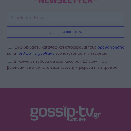
σκάφος με αέρινο look!
MEDIA
ΕΓΓΡΑΦΗ ΤΩΡΑ
Φόνοι στο Καμπαναριό: Μένη
Κωνσταντινίδου, Λυδία Τζανουδάκη
και Άννη Θεοχάρη επιστρέφουν
Έχω διαβάσει, κατανοώ και αποδέχομαι τους
όρους χρήσης
και τη
δήλωση εχεμύθειας
του ιστοτόπου της εταιρείας
Δηλώνω υπεύθυνα ότι είμαι άνω των 18 ετών ή ότι
βρίσκομαι υπό την εποπτεία γονέα ή κηδεμόνα ή επιτρόπου
SHOWBIZ
Από Κεφαλονιά... Σαντορίνη! Η φωτό
της Καλομοίρας με την οικογένειά
της
SHOWBIZ
«Τον είδα μπροστά μου, λαμπερό…»
- Πώς η Αγγελική Ηλιάδη είδε τον