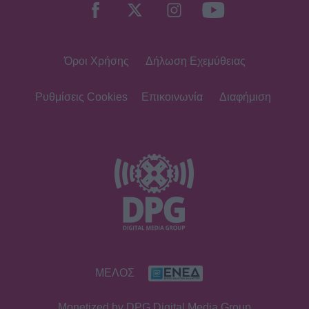
Χριστό και έζησε το θαύμα
Όροι Χρήσης
Δήλωση Εχεμύθειας
SHOWBIZ
Ξέσπασε η Ναταλί Κάκκαβα: «Πόσο
ενοχλητικοί μπορείτε να γίνετε;»
Ρυθμίσεις Cookies
Επικοινωνία
Διαφήμιση
SHOWBIZ
Τροχαίο ατύχημα για τον Mike
SHOWBIZ
ΜΕΛΟΣ
Από την εκκλησία στην ξαπλώστρα:
Η εντυπωσιακή πόζα της
Monetized by DPG Digital Media Group