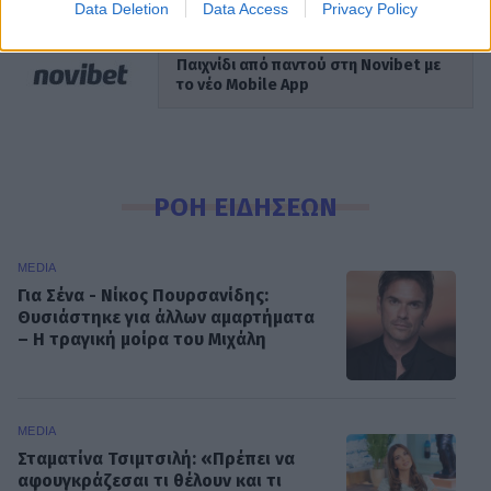
Data Deletion
Data Access
Privacy Policy
Παιχνίδι από παντού στη Novibet με
το νέο Mobile App
ΡΟΗ ΕΙΔΗΣΕΩΝ
MEDIA
Για Σένα - Νίκος Πουρσανίδης:
Θυσιάστηκε για άλλων αμαρτήματα
– Η τραγική μοίρα του Μιχάλη
MEDIA
Σταματίνα Τσιμτσιλή: «Πρέπει να
αφουγκράζεσαι τι θέλουν και τι