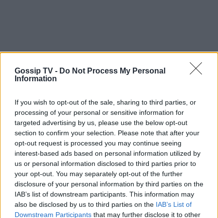
Gossip TV -
Do Not Process My Personal
Information
Οι φήμες επιβεβαιώθηκαν και ο παρουσιαστής
If you wish to opt-out of the sale, sharing to third parties, or
processing of your personal or sensitive information for
θα παρουσιάσει ένα late night show, όπως
targeted advertising by us, please use the below opt-out
άλλωστε επιθυμούσε και ο ίδιος! Ποιοι θα είναι
section to confirm your selection. Please note that after your
opt-out request is processed you may continue seeing
στο πλευρό του; Δείτε τι αποκάλυψε η εκπομπή
interest-based ads based on personal information utilized by
la biri biri!
us or personal information disclosed to third parties prior to
your opt-out. You may separately opt-out of the further
disclosure of your personal information by third parties on the
IAB’s list of downstream participants. This information may
also be disclosed by us to third parties on the
IAB’s List of
Downstream Participants
that may further disclose it to other