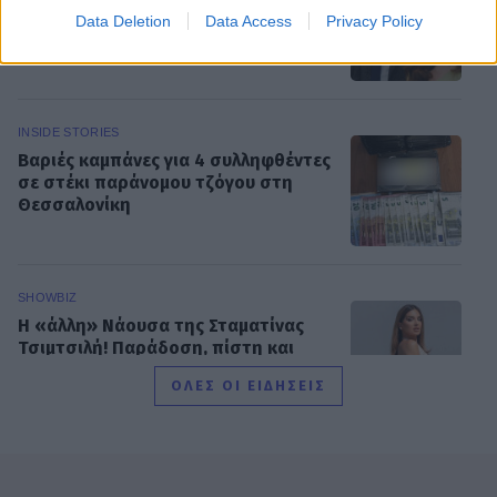
Γιλντιρίμ & Μπορά αποκαλύπτει την
Data Deletion
Data Access
Privacy Policy
αλήθεια
INSIDE STORIES
Βαριές καμπάνες για 4 συλληφθέντες
σε στέκι παράνομου τζόγου στη
Θεσσαλονίκη
SHOWBIZ
Η «άλλη» Νάουσα της Σταματίνας
Τσιμτσιλή! Παράδοση, πίστη και
ξεχωριστές στιγμές στην Πάρο
ΟΛΕΣ ΟΙ ΕΙΔΗΣΕΙΣ
SHOWBIZ
Γιώργος Παράσχος: Το χαμόγελο