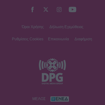
poolside look και με θέα
αξεπέραστη!
Όροι Χρήσης
Δήλωση Εχεμύθειας
G-SPORTS
ΠΑΟΚ-Άντερλεχτ με σούπερ
προσφορά* και ενισχυμένες
Ρυθμίσεις Cookies
Επικοινωνία
Διαφήμιση
αποδόσεις από το Pamestoixima.gr
SHOWBIZ
Summer girl η Μπιάνκα Κρασσά! Στη
Μύκονο με τη μητέρα της, Βίκυ Καγιά
– Εντυπωσίασαν με το look τους
SHOWBIZ
ΜΕΛΟΣ
Katy Perry: Στη Μύκονο η διάσημη