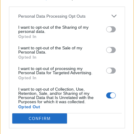
ΑΝΤ1
επόμενη σεζόν
third parties.
Personal Data Processing Opt Outs
Παιχνίδι από παντού στη Novibet με
I want to opt-out of the Sharing of my
το νέο Mobile App
personal data.
Opted In
I want to opt-out of the Sale of my
Personal Data.
Opted In
ΡΟΗ ΕΙΔΗΣΕΩΝ
I want to opt-out of processing my
Personal Data for Targeted Advertising.
Opted In
SHOWBIZ
Λευκό πουκάμισο και μάξι φούστα! Η
I want to opt-out of Collection, Use,
Retention, Sale, and/or Sharing of my
Δανάη Παππά με το πιο κλασσικό και
Personal Data that Is Unrelated with the
αξεπέραστο σύνολο
Purposes for which it was collected.
Opted Out
CONFIRM
MEDIA
Νόμοι της καρδιάς - Η συνάντηση