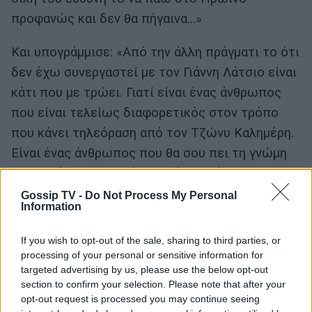
προφανώς και δεν θα πήγαινα...»
Και υπογράμμισε: «Από την άλλη πράγματι το ότι
δεν έχω συνεργαστεί με τον Γιάννη Λάτσιο είναι
κάτι που με τρώει. Γιατί είναι ένας άνθρωπος
που είναι τελείως διαφορετικός στον τρόπο
που κάνει τηλεόραση από τον Τζώνυ Καλημέρη.
Είναι ένας άνθρωπος που θα σου πει τη γνώμη
του για έναν καλεσμένο. Οπότε πράγματι θα
ήθελα να συνεργαστώ με ένα άνθρωπο που ξέρει
Gossip TV -
Do Not Process My Personal
Information
τηλεόραση».
If you wish to opt-out of the sale, sharing to third parties, or
processing of your personal or sensitive information for
targeted advertising by us, please use the below opt-out
section to confirm your selection. Please note that after your
opt-out request is processed you may continue seeing