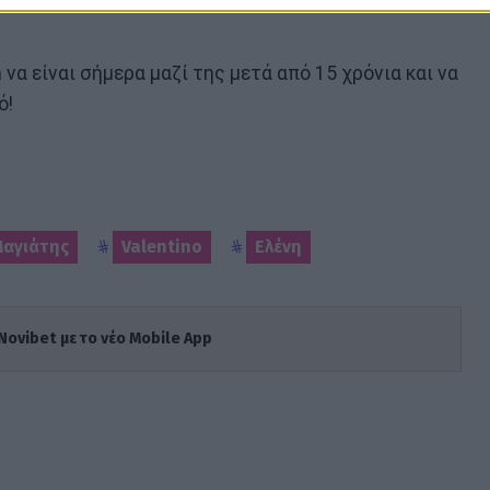
να είναι σήμερα μαζί της μετά από 15 χρόνια και να
ό!
Μαγιάτης
Valentino
Ελένη
Novibet με το νέο Mobile App