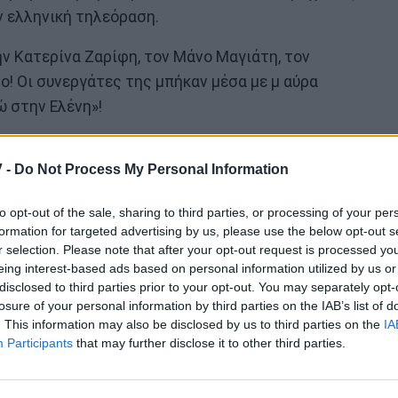
ν ελληνική τηλεόραση.
ν Κατερίνα Ζαρίφη, τον Μάνο Μαγιάτη, τον
! Οι συνεργάτες της μπήκαν μέσα με μ αύρα
ώ στην Ελένη»!
 -
Do Not Process My Personal Information
to opt-out of the sale, sharing to third parties, or processing of your per
formation for targeted advertising by us, please use the below opt-out s
r selection. Please note that after your opt-out request is processed y
eing interest-based ads based on personal information utilized by us or
disclosed to third parties prior to your opt-out. You may separately opt-
losure of your personal information by third parties on the IAB’s list of
. This information may also be disclosed by us to third parties on the
IA
Participants
that may further disclose it to other third parties.