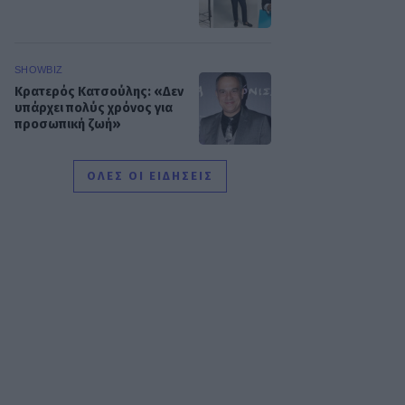
SHOWBIZ
Κρατερός Κατσούλης: «Δεν
υπάρχει πολύς χρόνος για
προσωπική ζωή»
ΟΛΕΣ ΟΙ ΕΙΔΗΣΕΙΣ
SHOWBIZ
Ρουμελιώτη: Δεν σταματά
να γκρινιάζει ο γιος της - Η
ανάρτηση και οι απορίες
της νέας μαμάς
HOLLYWOOD
Αντόνιο Μπαντέρας: Η
καρδιακή προσβολή που
του άλλαξε τη ζωή