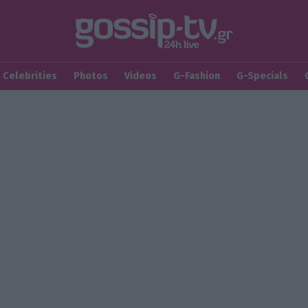
Celebrities
Photos
Videos
G-Fashion
G-Specials