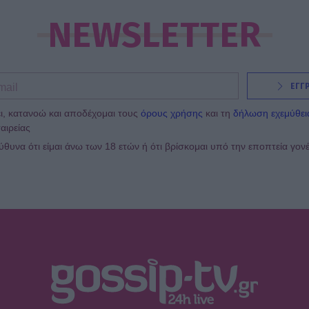
NEWSLETTER
ΕΓΓ
ι, κατανοώ και αποδέχομαι τους
όρους χρήσης
και τη
δήλωση εχεμύθει
αιρείας
υνα ότι είμαι άνω των 18 ετών ή ότι βρίσκομαι υπό την εποπτεία γον