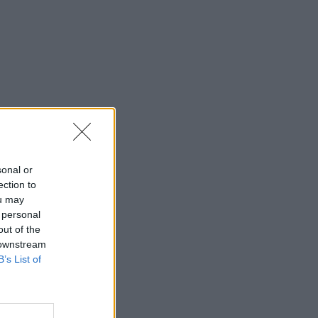
SHOWBIZ
«Θα κινηθώ νομικά» -
Κόλαφος ο Χρίστος
Κούγιας για τα
δημοσιεύματα που
αφορούν την προσωπική
του ζωή
SHOWBIZ
Τέτα Κωνσταντά: Τα νέα για
την υγεία του Γιώργου
sonal or
Ματαράγκα και ο γάμος με
ection to
τον αδερφό του, Γιάννη
ou may
 personal
out of the
SHOWBIZ
 downstream
Οικονομάκου: «Έσκασε
B’s List of
όλη η κούραση του
χειμώνα» - Το πρόβλημα
στις διακοπές στο νησί
Μπόρα Μπόρα