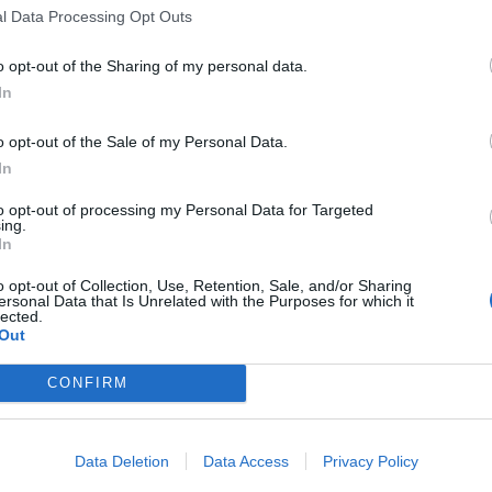
l Data Processing Opt Outs
o opt-out of the Sharing of my personal data.
In
o opt-out of the Sale of my Personal Data.
τους παλιούς συνεργάτες της πήρε μόνο δύο
In
α μην έρθουν στο φινάλε. Ο ένας ήταν ο Γρηγόρης
ργιάννη!
to opt-out of processing my Personal Data for Targeted
ing.
In
o opt-out of Collection, Use, Retention, Sale, and/or Sharing
ersonal Data that Is Unrelated with the Purposes for which it
lected.
Out
CONFIRM
 GALLERY - 4 PHOTOS
Data Deletion
Data Access
Privacy Policy