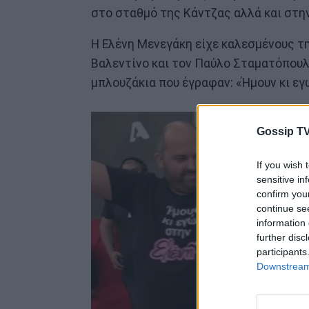
στο σταθμό της Κάντζας αλλά και στη
Η Ελένη Μενεγάκη είχε καλεσμένους τη
Βαλεντίνο και τον Παύλο Σταματόπουλο
μπλουζάκια που έγραφαν: «Ήμουν κι εγ
Gossip TV
If you wish 
sensitive in
confirm you
continue se
information 
further disc
participants
Downstream 