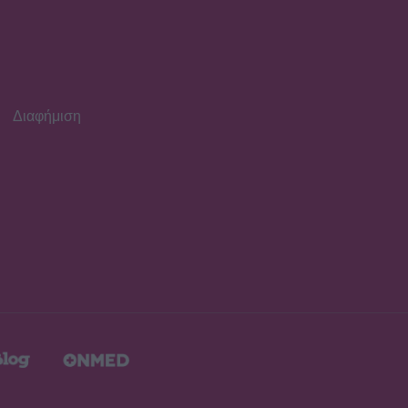
INSIDE STORIES
Βαριές καμπάνες για 4
συλληφθέντες σε στέκι
παράνομου τζόγου στη
Θεσσαλονίκη
Διαφήμιση