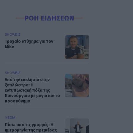
ΡΟΗ ΕΙΔΗΣΕΩΝ
SHOWBIZ
Τροχαίο ατύχημα για τον
Mike
SHOWBIZ
Από την εκκλησία στην
ξαπλώστρα: Η
εντυπωσιακή πόζα της
Καινούργιου με μαγιό και το
προσκύνημα
MEDIA
Πίσω από τις γραμμές: Η
ημερομηνία της πρεμιέρας