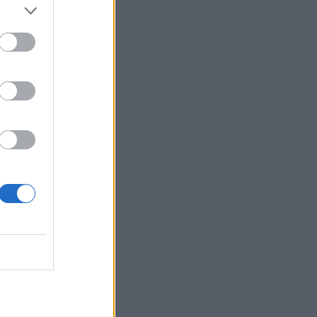
MEDIA
Μπαμπά, σ’ αγαπώ spoiler:
Η Βιργινία χάνει το
νηπιαγωγείο
SHOWBIZ
Γιώργος Λιάγκας - «Ο
Τζορτζ Κλούνεϊ της
Ελλάδας…»: Χαμός στα
σχόλια με την ΑΙ φωτό που
πόσταρε
MEDIA
Δυο μαύρα πουκάμισα:
Κυκλοφόρησε το πρώτο
trailer της νέας δραματικής
σειράς του MEGA
INSIDE STORIES