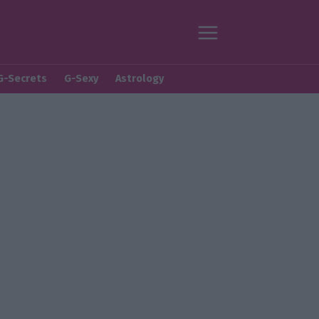
G-Secrets
G-Sexy
Astrology