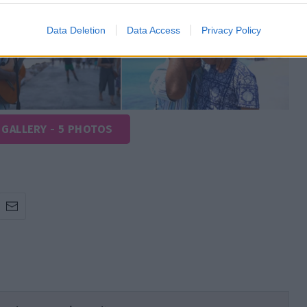
Data Deletion
Data Access
Privacy Policy
 GALLERY - 5 PHOTOS