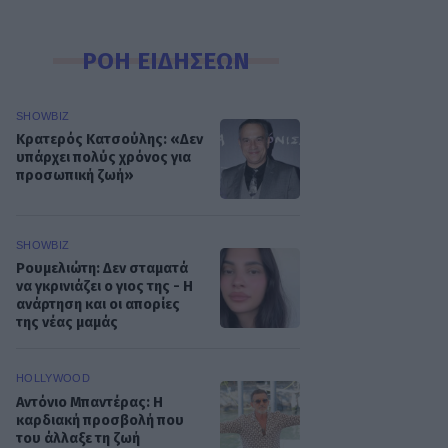
ΡΟΗ ΕΙΔΗΣΕΩΝ
SHOWBIZ
Κρατερός Κατσούλης: «Δεν
υπάρχει πολύς χρόνος για
προσωπική ζωή»
SHOWBIZ
Ρουμελιώτη: Δεν σταματά
να γκρινιάζει ο γιος της - Η
ανάρτηση και οι απορίες
της νέας μαμάς
HOLLYWOOD
Αντόνιο Μπαντέρας: Η
καρδιακή προσβολή που
του άλλαξε τη ζωή