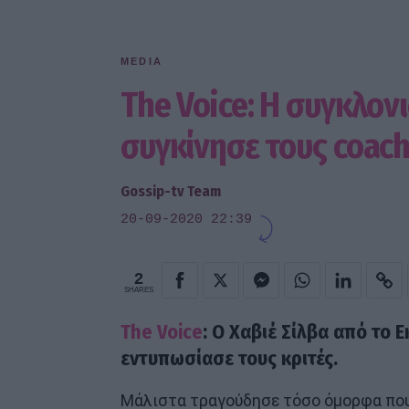
MEDIA
The Voice: Η συγκλον
συγκίνησε τους coach
Gossip-tv Team
20-09-2020 22:39
2
SHARES
The Voice
: Ο
Χαβιέ Σίλβα
από το Ε
εντυπωσίασε τους κριτές.
Μάλιστα τραγούδησε τόσο όμορφα που 