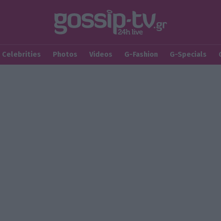
Celebrities
Photos
Videos
G-Fashion
G-Specials