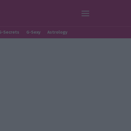
G-Secrets
G-Sexy
Astrology