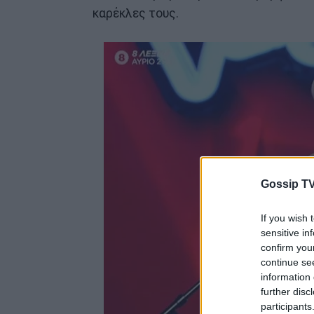
καρέκλες τους.
Gossip TV
If you wish 
sensitive in
confirm you
continue se
information 
further disc
participants