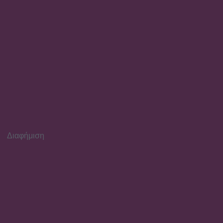
SHOWBIZ
Ιταλική φινέτσα για τη
Μαρία Μπεκατώρου! Με το
απόλυτο λευκό σύνολο και
ψάθινο καπέλο στη
Σαρδηνία
Διαφήμιση