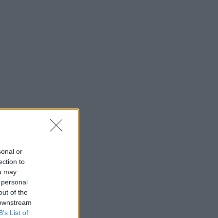
Μπόρα Μπόρα
MEDIA
Μπαμπά, σ’ αγαπώ spoiler:
Η Βιργινία χάνει το
νηπιαγωγείο
SHOWBIZ
Γιώργος Λιάγκας - «Ο
Τζορτζ Κλούνεϊ της
Ελλάδας…»: Χαμός στα
σχόλια με την ΑΙ φωτό που
πόσταρε
sonal or
ection to
MEDIA
ou may
Δυο μαύρα πουκάμισα:
 personal
Κυκλοφόρησε το πρώτο
out of the
trailer της νέας δραματικής
 downstream
σειράς του MEGA
B’s List of