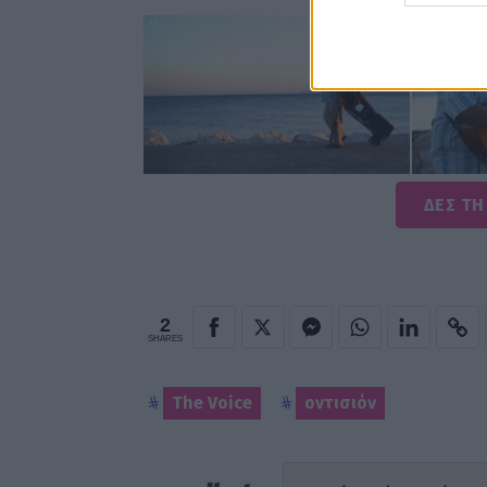
ΔΕΣ ΤΗ
2
SHARES
The Voice
οντισιόν