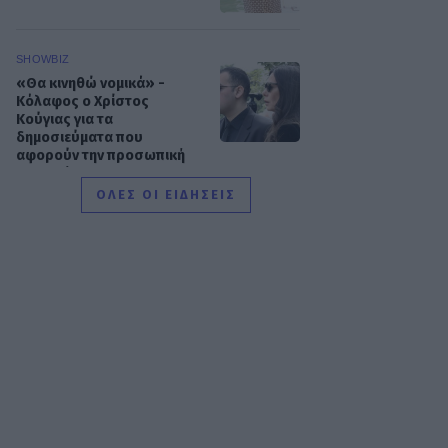
SHOWBIZ
«Θα κινηθώ νομικά» -
Κόλαφος ο Χρίστος
Κούγιας για τα
δημοσιεύματα που
αφορούν την προσωπική
του ζωή
ΟΛΕΣ ΟΙ ΕΙΔΗΣΕΙΣ
SHOWBIZ
Τέτα Κωνσταντά: Τα νέα για
την υγεία του Γιώργου
Ματαράγκα και ο γάμος με
τον αδερφό του, Γιάννη
SHOWBIZ
Οικονομάκου: «Έσκασε
όλη η κούραση του
χειμώνα» - Το πρόβλημα
στις διακοπές στο νησί