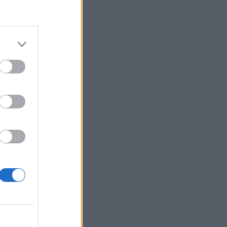
INSIDE STORIES
ΠΑΜΕ ΣΤΟΙΧΗΜΑ:
Περισσότερα από 95
εκατομμύρια ευρώ σε
κέρδη μοίρασε τον Ιούλιο
SHOWBIZ
Χρηστίδου: Με το απόλυτο
little black dress και πάει
το summer elegance σε
άλλο επίπεδο
SHOWBIZ
Ο Λάμπρος Κωνσταντάρας
έχει γενέθλια και η Έλενα
Τσαγκρινού του εύχεται
δημόσια
SHOWBIZ