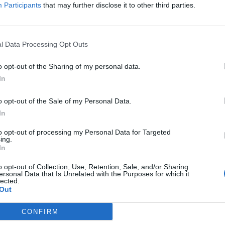
Participants
that may further disclose it to other third parties.
λήσει για την καταγωγή του εκείνος είπε ότι
l Data Processing Opt Outs
ρχισε να ξεδιπλώνεται έτσι το δράμα που ζει.
o opt-out of the Sharing of my personal data.
ου, ο Χαβιέ Σίλβα ζούσε στη Βιέννη όταν ληστές
In
 γιος του, μικρός τότε, και τον πέταξαν από τον
ως από τότε αντιμετωπίζει σοβαρά προβλήματα
o opt-out of the Sale of my Personal Data.
In
to opt-out of processing my Personal Data for Targeted
στην Ελλάδα, ο γιος του ο οποίος είναι πλέον 14
ing.
In
χολείο λόγω των προβλημάτων υγείας που
υς coaches, και η γυναίκα του η οποία είναι από τη
o opt-out of Collection, Use, Retention, Sale, and/or Sharing
ersonal Data that Is Unrelated with the Purposes for which it
ημα υγείας καθώς είναι επιληπτική.
lected.
Out
τορία του Χαβιέ που συγκίνησε τους κριτές.
CONFIRM