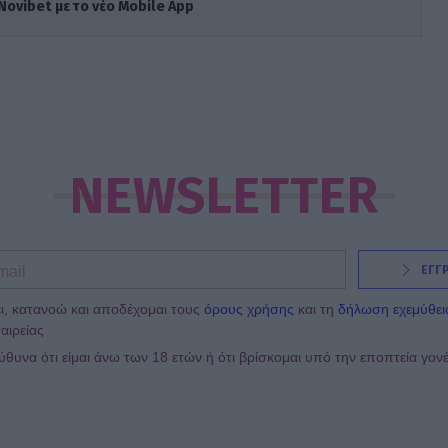
Novibet με το νέο Mobile App
NEWSLETTER
ΕΓΓ
ι, κατανοώ και αποδέχομαι τους
όρους χρήσης
και τη
δήλωση εχεμύθει
αιρείας
υνα ότι είμαι άνω των 18 ετών ή ότι βρίσκομαι υπό την εποπτεία γον