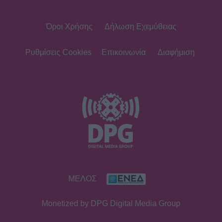
Όροι Χρήσης
Δήλωση Εχεμύθειας
SHOWBIZ
Ρία Ελληνίδου: Ποζάρει με μαγιό
πάνω σε σκάφος και «ανάβει»
Ρυθμίσεις Cookies
Επικοινωνία
Διαφήμιση
φωτιές στο Instagram!
SHOWBIZ
Η θεαματική μεταμόρφωση της
Αθηνάς New York - Μετά το
Bachelor... χρυσή στο bodybuilding
MEDIA
ΜΕΛΟΣ
Μιχάλης Λεβεντογιάννης - Μιχαήλ
Ταμπακάκης: Σμίγουν ξανά
Monetized by DPG Digital Media Group
τηλεοπτικά στη νέα σειρά «Χαμένα
Μονοπάτια»