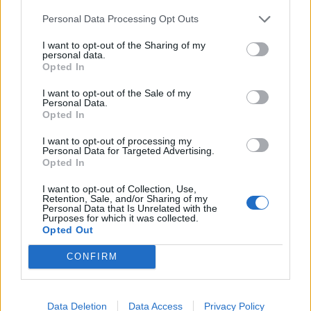
Personal Data Processing Opt Outs
I want to opt-out of the Sharing of my
personal data.
Opted In
I want to opt-out of the Sale of my
Personal Data.
Opted In
I want to opt-out of processing my
Personal Data for Targeted Advertising.
Opted In
Όσον αφορά την πρεμιέρα του «Taxi» με τον
I want to opt-out of Collection, Use,
Retention, Sale, and/or Sharing of my
Αλέξανδρο Τσουβέλα στον ΑΝΤ1, η ηθοποιός και
Personal Data that Is Unrelated with the
Purposes for which it was collected.
πρώην παρουσιάστρια του τηλεπαιχνιδιού
Opted Out
δήλωσε:
CONFIRM
«Δεν το είδα! Καλή αρχή να έχει το παιδί, δεν το
είδα εκείνη την ώρα».
Data Deletion
Data Access
Privacy Policy