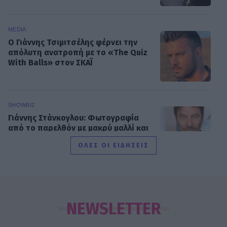
MEDIA
Ο Γιάννης Τσιμιτσέλης φέρνει την
απόλυτη ανατροπή με το «The Quiz
With Balls» στον ΣΚΑΪ
SHOWBIZ
Γιάννης Στάνκογλου: Φωτογραφία
από το παρελθόν με μακρύ μαλλί και
ροκ στιλ από τα νεανικά του χρόνια
ΟΛΕΣ ΟΙ ΕΙΔΗΣΕΙΣ
SHOWBIZ
Ιουλία Καλλιμάνη: Επέστρεψε τα
λουλούδια στο κεφάλι θαμώνα που
NEWSLETTER
την πέτυχε στο πρόσωπο