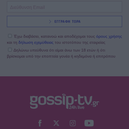
SHOWBIZ
ΕΓΓΡΑΦΗ ΤΩΡΑ
Αθηνά Οικονομάκου: Ποζάρει όλο
νάζι στις τροπικές παραλίες των
Μπόρα Μπόρα
Έχω διαβάσει, κατανοώ και αποδέχομαι τους
όρους χρήσης
και τη
δήλωση εχεμύθειας
του ιστοτόπου της εταιρείας
Δηλώνω υπεύθυνα ότι είμαι άνω των 18 ετών ή ότι
βρίσκομαι υπό την εποπτεία γονέα ή κηδεμόνα ή επιτρόπου
SHOWBIZ
Σίσσυ Χρηστίδου: Γέλια μέχρι
δακρύων στα Φαλάσαρνα
MEDIA
Κατερίνα Σαβράνη: Επιστρέφει στην
τηλεόραση μετά από χρόνια - Σε
ποια σειρά θα τη δούμε