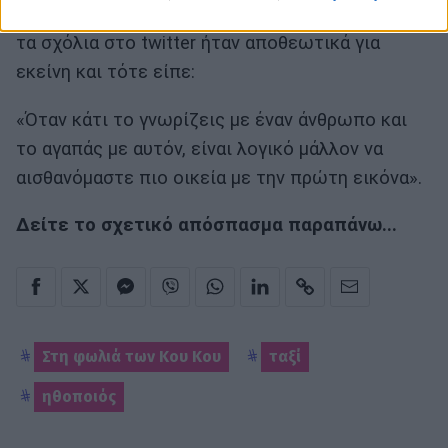
Ο δημοσιογράφος της εκπομπής, επεσήμανε ότι
τα σχόλια στο twitter ήταν αποθεωτικά για
εκείνη και τότε είπε:
«Όταν κάτι το γνωρίζεις με έναν άνθρωπο και
το αγαπάς με αυτόν, είναι λογικό μάλλον να
αισθανόμαστε πιο οικεία με την πρώτη εικόνα».
Δείτε το σχετικό απόσπασμα παραπάνω...
Στη φωλιά των Κου Κου
ταξί
ηθοποιός