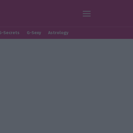
G-Secrets
G-Sexy
Astrology