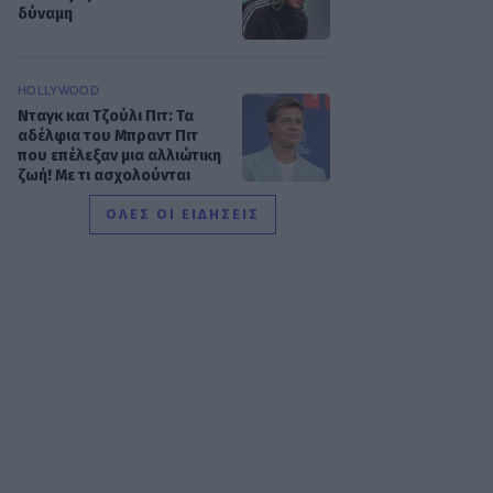
δύναμη
HOLLYWOOD
Νταγκ και Τζούλι Πιτ: Τα
αδέλφια του Μπραντ Πιτ
που επέλεξαν μια αλλιώτικη
ζωή! Με τι ασχολούνται
ΟΛΕΣ ΟΙ ΕΙΔΗΣΕΙΣ
SHOWBIZ
Δήμητρα Κολλά: Προσπαθώ
να αντιμετωπίζω τα πάντα
με χαμόγελο
SHOWBIZ
Λάμπρος Κωνσταντάρας:
Τα πρώτα γενέθλια χωρίς
τον πατέρα του-«Xωρίς
εσένα, σαν να μην είναι
γιορτές»