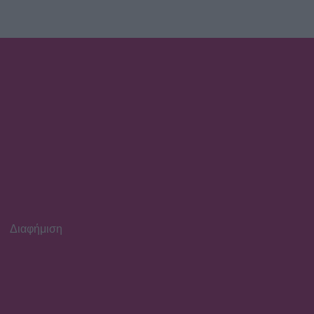
Θανάσης Βασιλάκος: Οι
σαρωτικές εμφανίσεις στην
Αθήνα και οι ανάσες
δροσιάς
Διαφήμιση