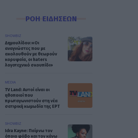
ΡΟΗ ΕΙΔΗΣΕΩΝ
SHOWBIZ
Δημουλίδου:«Οι
αναγνώστες που με
ακολουθούν με θεωρούν
κορυφαία, οι haters
λογοτεχνικό σκουπίδι»
MEDIA
TV Land: Αυτοί είναι οι
ηθοποιοί που
πρωταγωνιστούν στη νέα
σατιρική κωμωδία της ΕΡΤ
SHOWBIZ
Idra Kayne: Παίρνω τον
όποιο φόβο και τον κάνω