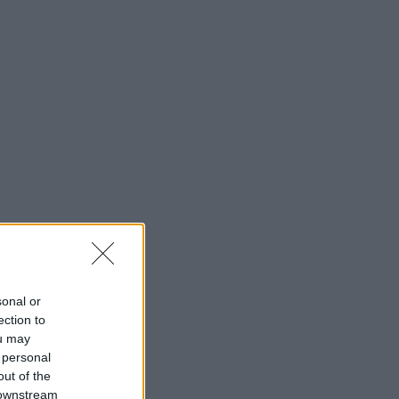
SHOWBIZ
Με μπικίνι στη Μύκονο η
Δέσποινα Μοιραράκη
SHOWBIZ
Άννα Πρέλεβιτς: Με τις
δίδυμες κόρες της στο
σπίτι - Το όμορφο
στιγμιότυπο
SHOWBIZ
«Εκείνες… κι εγώ»: Η
sonal or
τρυφερή ανάρτηση του
ection to
Κώστα Καραφώτη με την
ou may
κόρη και τη σύζυγό του
 personal
out of the
 downstream
SHOWBIZ