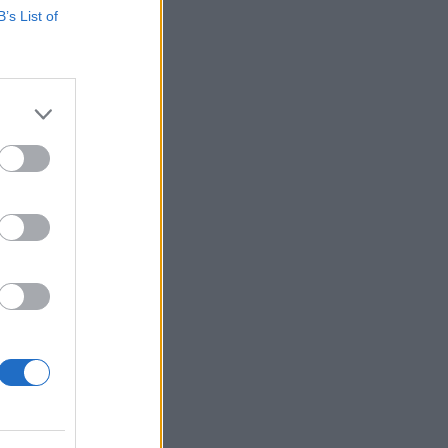
B’s List of
«Χαρούμενη, γεμάτη
αλμύρα…» - Η Αποστολία
Ζώη απολαμβάνει τον
Αύγουστο στη θάλασσα
G-SPORTS
Μάριος Καπότσης: Η πόζα
στον καθρέφτη και η
κατάνυξη στην εκκλησία
MEDIA
Πότε επιστρέφει η «Πρωινή
Ζώνη» με Υποφάντη και
Καϋμένου
SHOWBIZ
«Ονειρευόμουν έναν άντρα
σαν εσένα»: Η συγκινητική
ανάρτηση της Βαλαβάνη για