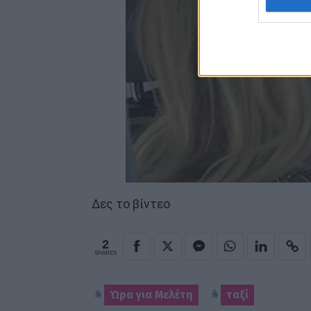
Δες το βίντεο
2
SHARES
Ώρα για Μελέτη
ταξί