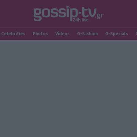
Celebrities
Photos
Videos
G-Fashion
G-Specials