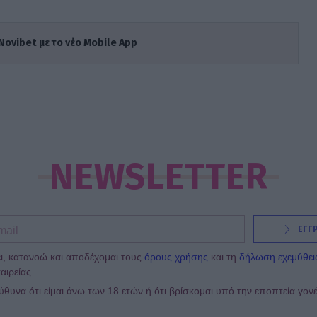
Novibet με το νέο Mobile App
NEWSLETTER
ΕΓΓ
ι, κατανοώ και αποδέχομαι τους
όρους χρήσης
και τη
δήλωση εχεμύθει
αιρείας
υνα ότι είμαι άνω των 18 ετών ή ότι βρίσκομαι υπό την εποπτεία γον