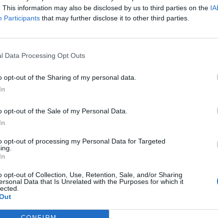
. This information may also be disclosed by us to third parties on the
IA
Participants
that may further disclose it to other third parties.
l Data Processing Opt Outs
o opt-out of the Sharing of my personal data.
In
ου αν δει πελάτη στενοχωρημένο, ανεβάζει την
o opt-out of the Sale of my Personal Data.
In
ορυθμικά! Η Ελεονώρα ήθελε να δει κι από κοντά πώς
ν οδηγό έξω από το πλατό της.
to opt-out of processing my Personal Data for Targeted
ing.
In
o opt-out of Collection, Use, Retention, Sale, and/or Sharing
ersonal Data that Is Unrelated with the Purposes for which it
lected.
Out
CONFIRM