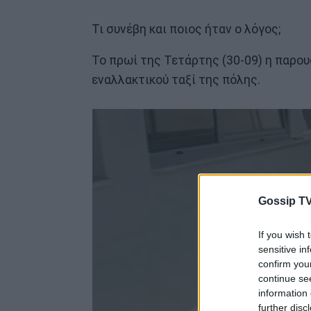
Τι συνέβη και ποιος ήταν ο λόγος;
Το πρωί της Τετάρτης (30-09) η παρου
εναλλακτικού ταξί της πόλης.
Gossip TV
If you wish 
sensitive in
confirm you
continue se
information 
further disc