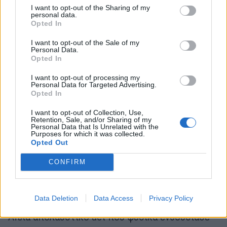
I want to opt-out of the Sharing of my
personal data.
Opted In
I want to opt-out of the Sale of my
Personal Data.
Opted In
Ο Έλληνας ηθοποιός και πρόεδρος του
I want to opt-out of processing my
πειθαρχικού του ΣΕΗ εμφανίστηκε στη σκηνή
Personal Data for Targeted Advertising.
Opted In
του YFSF και φυσικά τράβηξε όλα τα βλέμματα
πάνω του με την πολύ εκκεντρική εμφάνισή του,
I want to opt-out of Collection, Use,
Retention, Sale, and/or Sharing of my
όπως ακριβώς και ο Ουκρανός τραγουδιστής.
Personal Data that Is Unrelated with the
Purposes for which it was collected.
Opted Out
Μάλιστα η εμφάνισή του on stage έγινε σε
CONFIRM
συνδυασμό με εκείνη του Θανάση Αλευρά ως...
Ελένη Φουρέιρα η οποία και τραγούδησε το
τραγούδι του Ουκρανού.
Data Deletion
Data Access
Privacy Policy
Απλά απολαυστικό act που φυσικά ενθουσίασε