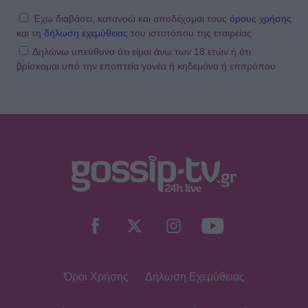
τολμηρή σκηνή της Ζωής Λάσκαρη
και του Αλέκου Αλεξανδράκη
Έχω διαβάσει, κατανοώ και αποδέχομαι τους
όρους χρήσης
και τη
δήλωση εχεμύθειας
του ιστοτόπου της εταιρείας
Δηλώνω υπεύθυνα ότι είμαι άνω των 18 ετών ή ότι
βρίσκομαι υπό την εποπτεία γονέα ή κηδεμόνα ή επιτρόπου
MEDIA
Δύο μαύρα πουκάμισα spoiler: Η
άφιξη της Μαρκέλλας φέρνει κι ένα
θαμμένο μυστικό από την Κρήτη
SHOWBIZ
Βανέσα Αδαμοπούλου: «Η φήμη
χρειάζεται σιωπή»
Όροι Χρήσης
Δήλωση Εχεμύθειας
MEDIA
Κρίνο και Αγκάθι Spoiler: Η νύφη-