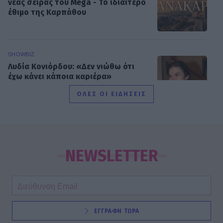
νέας σειράς του Mega - Το ιδιαίτερο
έθιμο της Καρπάθου
SHOWBIZ
Λυδία Κονιόρδου: «Δεν νιώθω ότι
έχω κάνει κάποια καριέρα»
ΟΛΕΣ ΟΙ ΕΙΔΗΣΕΙΣ
MEDIA
Για Σένα spoiler: Στους πέντε
δρόμους η Αλίκη - Της γυρίζουν όλοι
NEWSLETTER
την πλάτη
SHOWBIZ
ΕΓΓΡΑΦΗ ΤΩΡΑ
Η άγνωστη ιστορία πίσω από την