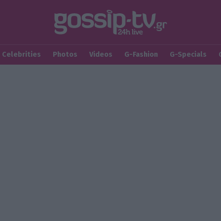
Celebrities
Photos
Videos
G-Fashion
G-Specials