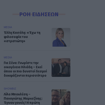
ΡΟΗ ΕΙΔΗΣΕΩΝ
MEDIA
Έλλη Κασόλη: «Έχω τη
φιλοσοφία του
«στρατιώτη»
MEDIA
Για Σένα: Γνωρίστε την
οικογένεια Ηλιάδη – Εκεί
όπου οι πιο δυνατοί δεσμοί
δοκιμάζονται περισσότερο
SHOWBIZ
Λίλα Μπακλέση –
Παναγιώτης Μαρκεζίνης:
Έγιναν γονείς! Η πρώτη