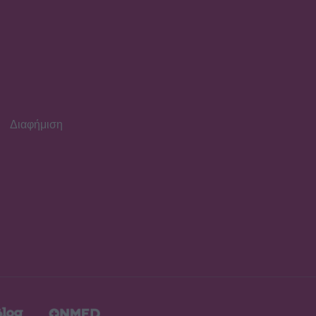
SHOWBIZ
Απασφάλισε ο Δάντης:
«Τολμάω να το πω γιατί έχω
μεγαλώσει πια. Δεν με
ενδιαφέρει αν με
παρεξηγήσουν»
SHOWBIZ
Διαφήμιση
Η Ρούλα Κορομηλά
μαγνητίζει τα βλέμματα με
το elegant chic look της
SHOWBIZ
«Θα γίνετε ρόμπα…» -
Ξέσπασε η Ελένη
Βουλγαράκη! Η οργισμένη
ανάρτηση
SHOWBIZ