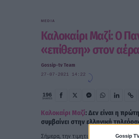
MEDIA
Καλοκαίρι Μαζί: Ο Π
«επίθεση» στον αέρα 
Gossip-tv Team
27-07-2021 14:22
196
SHARES
Καλοκαίρι Μαζί
: Δεν είναι η πρώ
συμβαίνει στην ελληνική τηλεόρα
Σήμερα, την τιμητική του είχε ο Πανα
Gossip TV