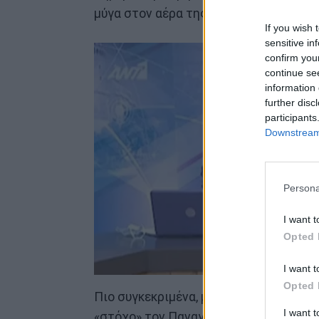
μύγα στον αέρα της εκπομπής του ΑΝΤ
If you wish 
sensitive in
confirm you
continue se
information 
further disc
participants
Downstream 
Persona
I want t
Opted 
I want t
Opted 
Πιο συγκεκριμένα, μια μύγα βρέθηκε μ
I want 
«στόχο» τον Παναγιώτη Στάθη.