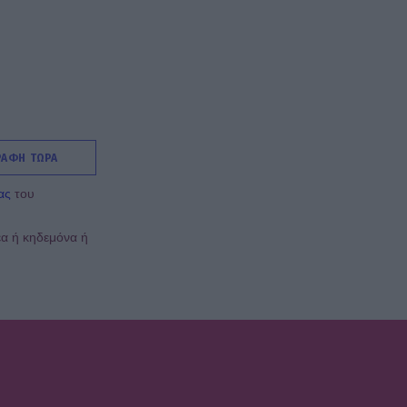
εικονές
MEDIA
ALPHA: ΡΙΦΙΦΙ του Σωτήρη
Τσαφούλια σε Α’
τηλεοπτική προβολή - Η
επίσημη ανακοίνωση
ΡΑΦΗ ΤΩΡΑ
MEDIA
ας
του
ΣΚΑΪ: Ανακοίνωσε την
ολοκλήρωση της
συνεργασίας με τον
έα ή κηδεμόνα ή
Γρηγόρη Δημητριάδη
SHOWBIZ
«Με ζύγισες ρε φίλε» - H
«πληρωμένη» απάντηση
της Πετρογιάννη σε
follower μετά από σχόλιο