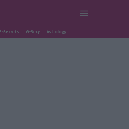
G-Secrets
G-Sexy
Astrology