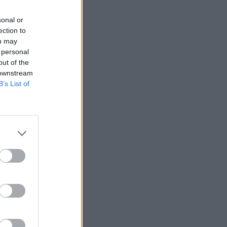
δυο πρώτους μήνες με τον
γιο της
sonal or
ection to
ou may
SHOWBIZ
 personal
«Μια γοργόνα στην Κρήτη»
out of the
- Αποθεώθηκε η
 downstream
Παπουτσάκη!Μαγνήτισε τα
B’s List of
βλέμματα με το
καλλίγραμμο κορμί της
SHOWBIZ
Γαστρονομικό στιγμιότυπο
από... Κρήτη! Η Σίσσυ
Χρηστίδου απολαμβάνει τις
γεύσεις του νησιού
SHOWBIZ
Η «πραγματική
πολυτέλεια» της Βαλαβάνη
μέσα από το πιο ξεχωριστό