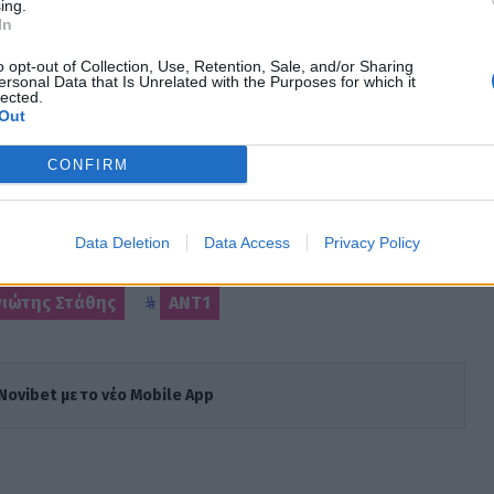
ing.
In
, αλλά εκείνη συνέχισε να τον ενοχλεί, με
o opt-out of Collection, Use, Retention, Sale, and/or Sharing
ργάτιδά του, η οποία τον ρώτησε αν έφαγε
ersonal Data that Is Unrelated with the Purposes for which it
lected.
 «τραβάει» τις μύγες.
Out
αραπάνω...
CONFIRM
Data Deletion
Data Access
Privacy Policy
ιώτης Στάθης
ΑΝΤ1
Novibet με το νέο Mobile App