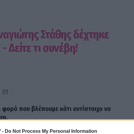
αναγιώτης Στάθης δέχτηκε
- Δείτε τι συνέβη!
τη φορά που βλέπουμε κάτι αντίστοιχο να
ση.
γιώτης Στάθης ο οποίος δέχτηκε επίθεση από μία
 -
Do Not Process My Personal Information