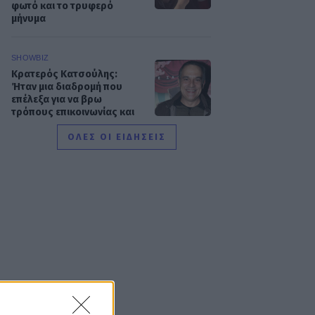
φωτό και το τρυφερό
μήνυμα
SHOWBIZ
Κρατερός Κατσούλης:
Ήταν μια διαδρομή που
επέλεξα για να βρω
τρόπους επικοινωνίας και
συνεννόησης
ΟΛΕΣ ΟΙ ΕΙΔΗΣΕΙΣ
SHOWBIZ
Συγκινεί η Ανθή Βούλγαρη:
«Χωρίς εσένα το φετινό
καλοκαίρι θα ήταν το
δυσκολότερο της ζωής
μου»
SHOWBIZ
Δίπλα στο απέραντο
γαλάζιο η Μαριαλένα
Ρουμελιώτη γιορτάζει τους