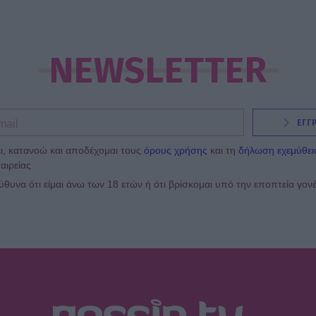
NEWSLETTER
ΕΓΓ
ι, κατανοώ και αποδέχομαι τους
όρους χρήσης
και τη
δήλωση εχεμύθει
αιρείας
υνα ότι είμαι άνω των 18 ετών ή ότι βρίσκομαι υπό την εποπτεία γον