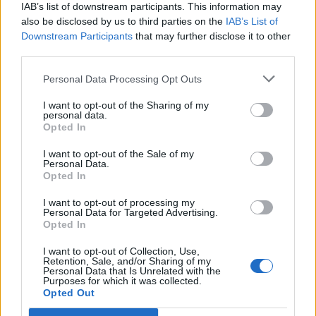
IAB’s list of downstream participants. This information may
also be disclosed by us to third parties on the
IAB’s List of
Όντας πολύ ενεργή στα social media σχολίασε
Downstream Participants
that may further disclose it to other
την πρόσφατη ανάρτησή της σχετικά με την
third parties.
Ιωάννα.
Personal Data Processing Opt Outs
«Σταματήστε επιτέλους να γράφετε για το
I want to opt-out of the Sharing of my
personal data.
κορίτσι αυτό ότι καταστράφηκε η ζωή της».
Opted In
I want to opt-out of the Sale of my
Personal Data.
Opted In
I want to opt-out of processing my
Personal Data for Targeted Advertising.
Opted In
I want to opt-out of Collection, Use,
Retention, Sale, and/or Sharing of my
Personal Data that Is Unrelated with the
Purposes for which it was collected.
Opted Out