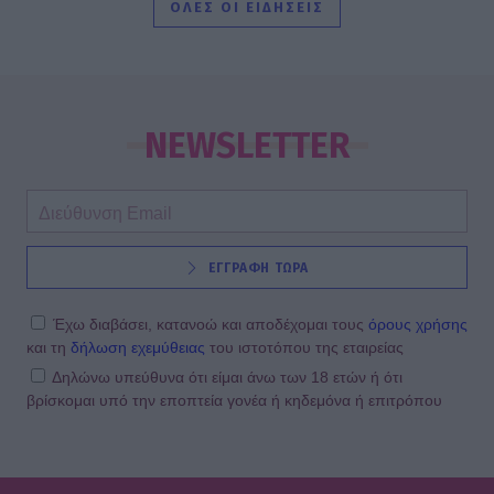
ΟΛΕΣ ΟΙ ΕΙΔΗΣΕΙΣ
εντυπωσιάζει
SHOWBIZ
Βασίλης Τσεκούρας – Γωγώ Μπαλή:
Γάμος για τους δυο δημοσιογράφους
NEWSLETTER
του Mega - Πότε παντρεύονται
SHOWBIZ
ΕΓΓΡΑΦΗ ΤΩΡΑ
Παυλίνα Βουλγαράκη: Η μουσική
στιγμή με την κόρη της που
ξεχώρισε – Η Ερωφίλη «κλέβει» την
Έχω διαβάσει, κατανοώ και αποδέχομαι τους
όρους χρήσης
παράσταση
και τη
δήλωση εχεμύθειας
του ιστοτόπου της εταιρείας
Δηλώνω υπεύθυνα ότι είμαι άνω των 18 ετών ή ότι
βρίσκομαι υπό την εποπτεία γονέα ή κηδεμόνα ή επιτρόπου
SHOWBIZ
«Ευλογία τα παιδιά» - Η σπάνια
φωτό του Γονίδη με την μικρή του
κόρη! Μαζί στο τιμόνι της βάρκας