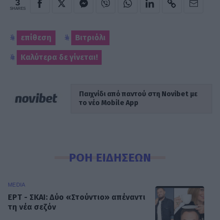
3
SHARES
επίθεση
Βιτριόλι
Καλύτερα δε γίνεται!
Παιχνίδι από παντού στη Novibet με
το νέο Mobile App
ΡΟΗ ΕΙΔΗΣΕΩΝ
MEDIA
ΕΡΤ - ΣΚΑΙ: Δύο «Στούντιο» απέναντι
τη νέα σεζόν