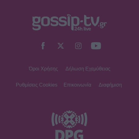
SHOWBIZ
Ευγενία Σαμαρά: Μαγικές εικόνες από
ψηλά – Η πτήση με αερόστατο στο
Μεξικό
Όροι Χρήσης
Δήλωση Εχεμύθειας
SHOWBIZ
Η Χρηστίδου στην Κρήτη με stylish
cut-out μαγιό που αναδεικνύει την
Ρυθμίσεις Cookies
Επικοινωνία
Διαφήμιση
κομψή & μαυρισμένη σιλουέτα της
SHOWBIZ
Βαλαβάνη: Εντυπωσιακή σιλουέτα,
εφαρμοστό σικ φόρεμα και wet look
- Μαγνήτισε όλα τα βλέμματα