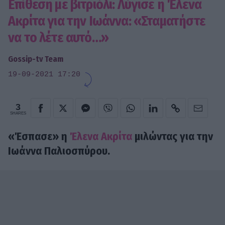
Επίθεση με βιτριόλι: Λύγισε η Έλενα
Ακρίτα για την Ιωάννα: «Σταματήστε
να το λέτε αυτό…»
Gossip-tv Team
19-09-2021 17:20
3
SHARES
«Έσπασε» η
Έλενα Ακρίτα
μιλώντας για την
Ιωάννα Παλιοσπύρου.