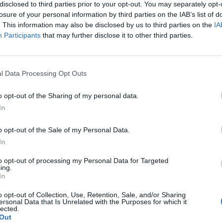
disclosed to third parties prior to your opt-out. You may separately opt-
losure of your personal information by third parties on the IAB’s list of
. This information may also be disclosed by us to third parties on the
IA
Participants
that may further disclose it to other third parties.
κοινωνήσει μαζί του, η Κατιάνα Μπαλανίκα λέει:
 ήθελε… Εγώ ξέρεις, όταν κάποιος δεν θέλει
l Data Processing Opt Outs
πιλογές των ανθρώπων».
o opt-out of the Sharing of my personal data.
In
o opt-out of the Sale of my Personal Data.
In
to opt-out of processing my Personal Data for Targeted
ing.
In
o opt-out of Collection, Use, Retention, Sale, and/or Sharing
ersonal Data that Is Unrelated with the Purposes for which it
lected.
Out