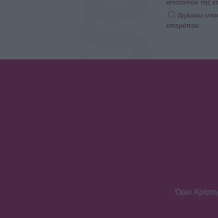
ιστοτόπου της ετ
Δηλώνω υπεύθ
επιτρόπου
Όροι Χρήση