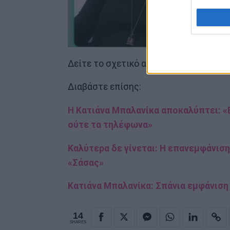
Δείτε το σχετικό απόσπασμα παραπάν
Διαβάστε επίσης:
Η Κατιάνα Μπαλανίκα αποκαλύπτει: «Ε
ούτε τα τηλέφωνα»
Καλύτερα δε γίνεται: Η επανεμφάνιση
«Σάσας»
Κατιάνα Μπαλανίκα: Σπάνια εμφάνιση
14
SHARES