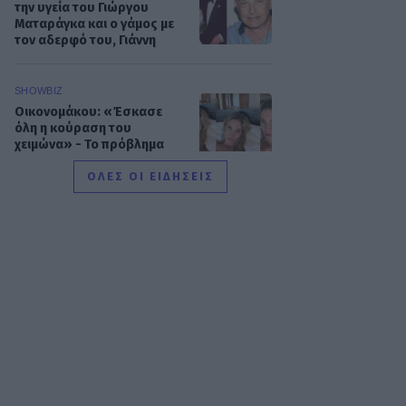
την υγεία του Γιώργου
Ματαράγκα και ο γάμος με
τον αδερφό του, Γιάννη
SHOWBIZ
Οικονομάκου: «Έσκασε
όλη η κούραση του
χειμώνα» - Το πρόβλημα
στις διακοπές στο νησί
Μπόρα Μπόρα
ΟΛΕΣ ΟΙ ΕΙΔΗΣΕΙΣ
MEDIA
Μπαμπά, σ’ αγαπώ spoiler:
Η Βιργινία χάνει το
νηπιαγωγείο
SHOWBIZ
Γιώργος Λιάγκας - «Ο
Τζορτζ Κλούνεϊ της
Ελλάδας…»: Χαμός στα