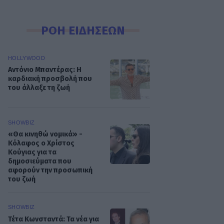
ΡΟΗ ΕΙΔΗΣΕΩΝ
HOLLYWOOD
Αντόνιο Μπαντέρας: Η
καρδιακή προσβολή που
του άλλαξε τη ζωή
SHOWBIZ
«Θα κινηθώ νομικά» -
Κόλαφος ο Χρίστος
Κούγιας για τα
δημοσιεύματα που
αφορούν την προσωπική
του ζωή
SHOWBIZ
Τέτα Κωνσταντά: Τα νέα για