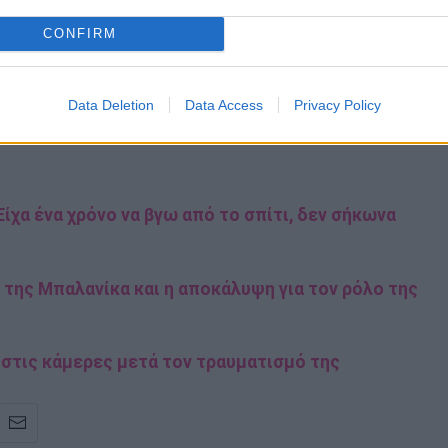
CONFIRM
Data Deletion
Data Access
Privacy Policy
ω!
ίχα ένα χρόνο να βγω από το σπίτι, δεν σήκωνα
 της Μπαλανίκα και η αποκάλυψη για τον ρόλο της
 στις κάμερες μετά τον τραυματισμό της