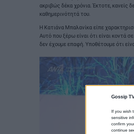
ακριβώς δέκα χρόνια. Έκτοτε, κανείς δ
καθημερινότητά του.
Η Κατιάνα Μπαλανίκα είπε χαρακτηριστ
Αυτό που ξέρω είναι ότι είναι κοντά σε
δεν έχουμε επαφή. Υποθέτουμε ότι είν
Gossip TV
If you wish 
sensitive in
confirm you
continue se