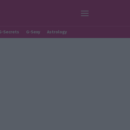
G-Secrets
G-Sexy
Astrology