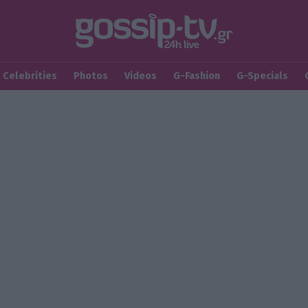
Celebrities
Photos
Videos
G-Fashion
G-Specials