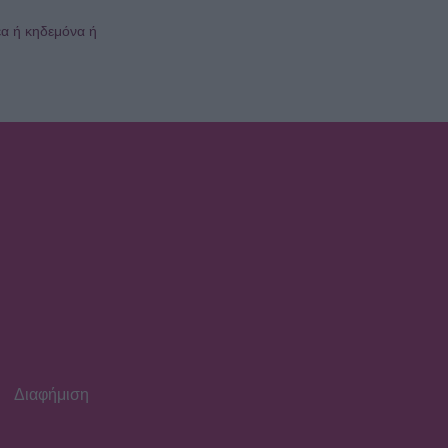
για τα όνειρά της
έα ή κηδεμόνα ή
SHOWBIZ
Κατερίνα Γερονικολού: Με
κομψό poolside look και με
θέα αξεπέραστη!
Διαφήμιση