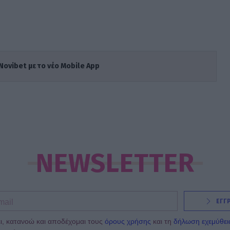
Novibet με το νέο Mobile App
NEWSLETTER
ΕΓΓ
ι, κατανοώ και αποδέχομαι τους
όρους χρήσης
και τη
δήλωση εχεμύθει