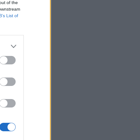
out of the
 downstream
SHOWBIZ
B’s List of
Ο Λάμπρος Κωνσταντάρας
έχει γενέθλια και η Έλενα
Τσαγκρινού του εύχεται
δημόσια
SHOWBIZ
Τσαβαλιά: Κι όμως έχει να
πάει διακοπές από το 2018
– Η αποκάλυψη μέσα από
throwback φωτογραφία
SHOWBIZ
Μαρία Κορινθίου: «Είμαι
πιο συνειδητοποιημένη από
ποτέ... Είμαι πια τόσο
χορτασμένη»
SHOWBIZ