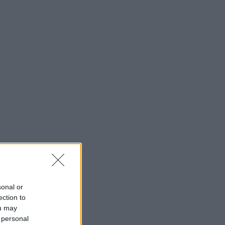
σχόλια με την ΑΙ φωτό που
πόσταρε
MEDIA
Δυο μαύρα πουκάμισα:
Κυκλοφόρησε το πρώτο
trailer της νέας δραματικής
σειράς του MEGA
INSIDE STORIES
ΠΑΜΕ ΣΤΟΙΧΗΜΑ:
Περισσότερα από 95
εκατομμύρια ευρώ σε
κέρδη μοίρασε τον Ιούλιο
SHOWBIZ
sonal or
Χρηστίδου: Με το απόλυτο
little black dress και πάει
ection to
το summer elegance σε
ou may
άλλο επίπεδο
 personal