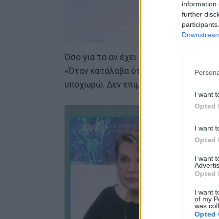
information 
further disc
participants
Downstream 
Όσο για το αν έχει προσπαθήσει να επι
«Όταν κατάλαβα ότι δεν θέλει, γιατί αν
Persona
υποχωρώ. Δεν επιμένω. Σέβομαι τις ε
I want t
Opted 
I want t
Opted 
I want 
Advertis
Opted 
I want t
of my P
was col
Opted 