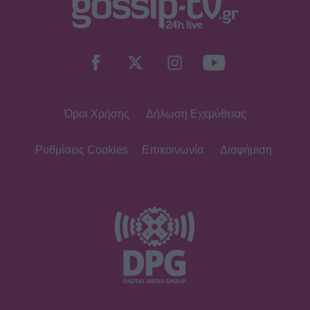
INSIDE STORIES
ΠΑΜΕ ΣΤΟΙΧΗΜΑ: Περισσότερα από
95 εκατομμύρια ευρώ σε κέρδη
μοίρασε τον Ιούλιο
Όροι Χρήσης
Δήλωση Εχεμύθειας
SHOWBIZ
Χρηστίδου: Με το απόλυτο little
black dress και πάει το summer
Ρυθμίσεις Cookies
Επικοινωνία
Διαφήμιση
elegance σε άλλο επίπεδο
SHOWBIZ
Ο Λάμπρος Κωνσταντάρας έχει
γενέθλια και η Έλενα Τσαγκρινού του
εύχεται δημόσια