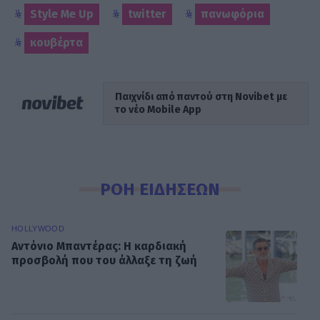
Style Me Up
twitter
πανωφόρια
κουβέρτα
Παιχνίδι από παντού στη Novibet με
το νέο Mobile App
ΡΟΗ ΕΙΔΗΣΕΩΝ
HOLLYWOOD
Αντόνιο Μπαντέρας: Η καρδιακή
προσβολή που του άλλαξε τη ζωή