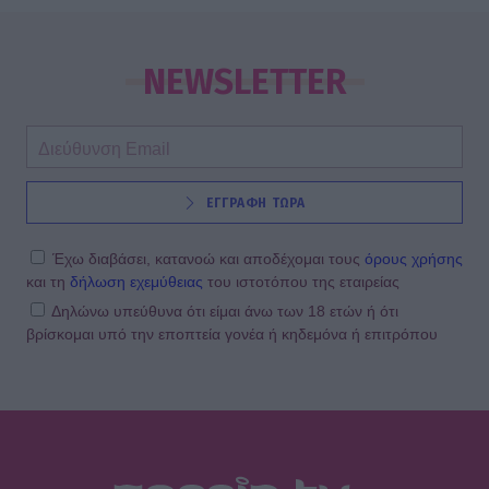
MEDIA
Μπαμπά, σ’ αγαπώ spoiler: Η Βιργινία
χάνει το νηπιαγωγείο
NEWSLETTER
SHOWBIZ
ΕΓΓΡΑΦΗ ΤΩΡΑ
Γιώργος Λιάγκας - «Ο Τζορτζ Κλούνεϊ
της Ελλάδας…»: Χαμός στα σχόλια με
την ΑΙ φωτό που πόσταρε
Έχω διαβάσει, κατανοώ και αποδέχομαι τους
όρους χρήσης
και τη
δήλωση εχεμύθειας
του ιστοτόπου της εταιρείας
Δηλώνω υπεύθυνα ότι είμαι άνω των 18 ετών ή ότι
βρίσκομαι υπό την εποπτεία γονέα ή κηδεμόνα ή επιτρόπου
MEDIA
Δυο μαύρα πουκάμισα: Κυκλοφόρησε
το πρώτο trailer της νέας
δραματικής σειράς του MEGA