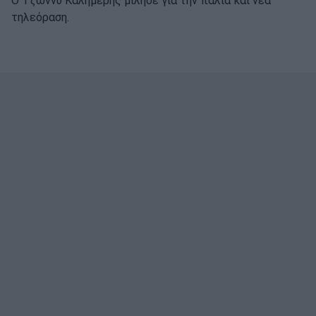
O Τζώννυ Καλημέρης μίλησε για την παλιά και νέα
τηλεόραση.