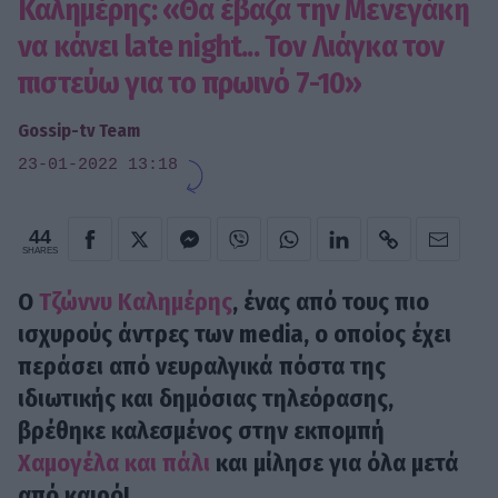
Καλημέρης: «Θα έβαζα την Μενεγάκη
να κάνει late night... Τον Λιάγκα τον
πιστεύω για το πρωινό 7-10»
Gossip-tv Team
23-01-2022 13:18
44
SHARES
Ο
Τζώννυ Καλημέρης
, ένας από τους πιο
ισχυρούς άντρες των media, ο οποίος έχει
περάσει από νευραλγικά πόστα της
ιδιωτικής και δημόσιας τηλεόρασης,
βρέθηκε καλεσμένος στην εκπομπή
Χαμογέλα και πάλι
και μίλησε για όλα μετά
από καιρό!