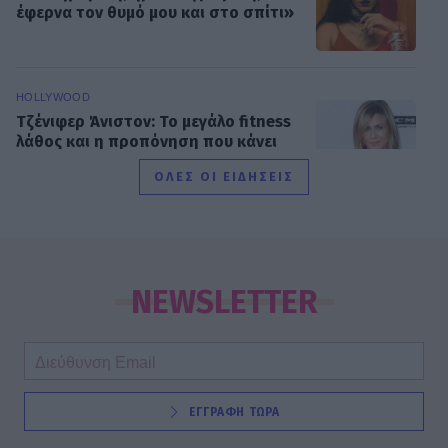
έφερνα τον θυμό μου και στο σπίτι»
HOLLYWOOD
Τζένιφερ Άνιστον: Το μεγάλο fitness
λάθος και η προπόνηση που κάνει
και έχει αλλάξει το σώμα της
ΟΛΕΣ ΟΙ ΕΙΔΗΣΕΙΣ
SHOWBIZ
Χριστίνα Τσάφου: «Γερνάω, αλλά
από την άλλη είμαι και καλά μέσα
NEWSLETTER
μου»
MEDIA
ΕΓΓΡΑΦΗ ΤΩΡΑ
Αντώνιος και Κλεοπάτρα: Από το
μίσος στον απόλυτο έρωτα