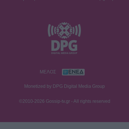
και μήνυμα αποκατάστασης
SHOWBIZ
Έλλη Κοκκίνου: Η εντυπωσιακή πόζα
με ολόσωμο μαγιό σε πισίνα στην
Κύθνο που μαγνήτισε τα βλέμματα
SHOWBIZ
ΜΕΛΟΣ
Κ. Παπακωστοπούλου:
«Μεγαλώνοντας οι προτεραιότητές
Monetized by DPG Digital Media Group
μου άλλαξαν, θέλω να κρατάω
καθαρή την ψυχή μου»
©2010-2026 Gossip-tv.gr - All rights reserved
SHOWBIZ
Αναστασοπούλου-Πανόπουλος: Το
viral βίντεο από τις διακοπές τους