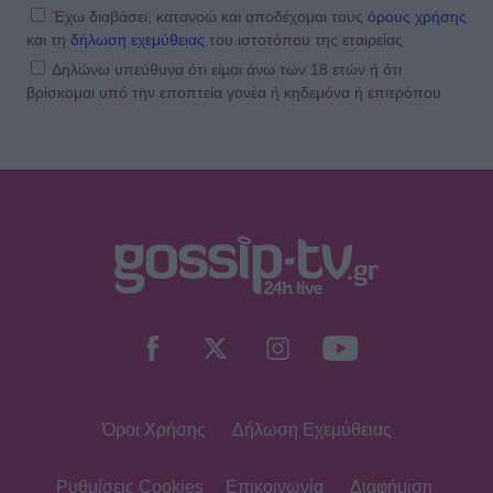
Έχω διαβάσει, κατανοώ και αποδέχομαι τους
όρους χρήσης
και τη
δήλωση εχεμύθειας
του ιστοτόπου της εταιρείας
Δηλώνω υπεύθυνα ότι είμαι άνω των 18 ετών ή ότι
βρίσκομαι υπό την εποπτεία γονέα ή κηδεμόνα ή επιτρόπου
TRENDS
Ντούα Λίπα: Το 20λεπτο πρόγραμμα
για πέτρινους κοιλιακούς... χωρίς
γυμναστήριο
SHOWBIZ
Κάρμεν Ρουγγέρη: «Πάντα αγαπούσα
τον εαυτό μου με τη μεγάλη μου
μύτη, με όλα»
Όροι Χρήσης
Δήλωση Εχεμύθειας
SHOWBIZ
Πρώτη εικόνα του Mike μετά το
ατύχημα: Στο σπίτι με δεμένο χέρι
Ρυθμίσεις Cookies
Επικοινωνία
Διαφήμιση