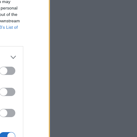
Σαββιδάκη
ou may
 personal
out of the
SHOWBIZ
 downstream
Ειρήνη Νικολοπούλου: «Το
B’s List of
Tik Tok έχει γίνει το σόου
όλου του πλανήτη»
HOLLYWOOD
Σακίρα: Αυτές είναι οι 7
τροφές που την κρατούν
«αγέραστη» στα 49 της
SHOWBIZ
Χριστίνα Τσάφου: «Η
Μαριλού θα είναι πάντα
οικογένειά μου»
SHOWBIZ