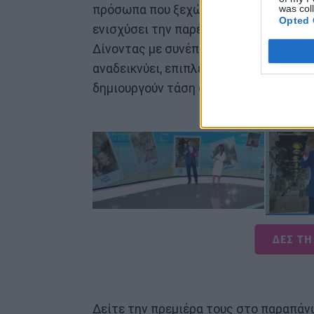
πρόσωπα που ξεχώρισαν και απόψεις π
was col
Opted 
ενισχύσει την παρέμβασή της σε θέματ
Δίνοντας με συνέπεια τον παλμό της ε
αναδεικνύει, επιπλέον, όλα όσα γίνοντ
δημιουργούν τάση στα social media.
ΔΕΣ ΤΗ
Δείτε την πρεμιέρα τους στο παραπά