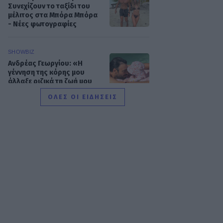
Συνεχίζουν το ταξίδι του
μέλιτος στα Μπόρα Μπόρα
- Νέες φωτογραφίες
SHOWBIZ
Ανδρέας Γεωργίου: «Η
γέννηση της κόρης μου
άλλαξε ριζικά τη ζωή μου
και με αναδιαμόρφωσε ως
ΟΛΕΣ ΟΙ ΕΙΔΗΣΕΙΣ
άνθρωπο»
GOSSIP SPECIALS
Δημήτρης Παπαμιχαήλ: Ο
έρωτας, οι ρόλοι και οι
πληγές του ανθρώπου
πίσω από τον μεγάλο
πρωταγωνιστή
SHOWBIZ
Μάντυ Λάμπου: Πώς είναι