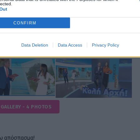
ου αξίζει να ακουστούν, η «Κοινωνία ώρα MEGA» θα
lected.
Out
α που ενδιαφέρουν και αφορούν όλους μας.
πικαιρότητας από νωρίς το πρωί, η εκπομπή θα
CONFIRM
αι αντικείμενο συζήτησης στο διαδίκτυο και
Data Deletion
Data Access
Privacy Policy
 GALLERY - 4 PHOTOS
νω απόσπασμα!