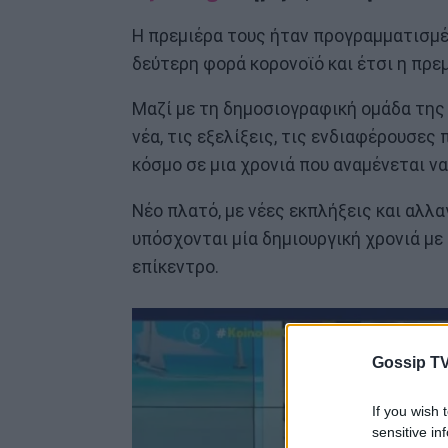
Η πρεμιέρα τους ήταν προγραμματισμέν
δεύτερη φορά κορονοϊό και έτσι η πρε
Μαζί με τη δημοσιογραφική ομάδα της 
νέα, τις εξελίξεις, τις ενδιαφέρουσες 
κόσμο σε μια χρονιά που αναμένεται να
Νέο πλατό, με νέες εκπλήξεις και αλλ
υπόσχονται μία δημιουργική χρονιά με
επίκεντρο.
Gossip TV
If you wish 
sensitive in