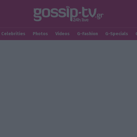
Celebrities
Photos
Videos
G-Fashion
G-Specials