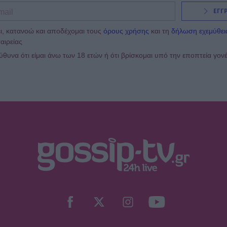
ΕΓΓ
ι, κατανοώ και αποδέχομαι τους
όρους χρήσης
και τη
δήλωση εχεμύθει
αιρείας
υνα ότι είμαι άνω των 18 ετών ή ότι βρίσκομαι υπό την εποπτεία γον