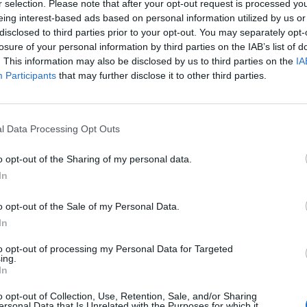
r selection. Please note that after your opt-out request is processed y
eing interest-based ads based on personal information utilized by us or
disclosed to third parties prior to your opt-out. You may separately opt-
losure of your personal information by third parties on the IAB’s list of
. This information may also be disclosed by us to third parties on the
IA
Participants
that may further disclose it to other third parties.
l Data Processing Opt Outs
o opt-out of the Sharing of my personal data.
In
o opt-out of the Sale of my Personal Data.
υ MEGA που έκλεισε θριαμβευτικά την τηλεοπτική
In
εθέασης, θα συνεχίσει με τον ίδιο ρυθμό, την
να δίνει την πρώτη ολοκληρωμένη εικόνα της
to opt-out of processing my Personal Data for Targeted
ing.
In
, της πολιτικής, οικονομικής και κοινωνικής ζωής,
o opt-out of Collection, Use, Retention, Sale, and/or Sharing
ersonal Data that Is Unrelated with the Purposes for which it