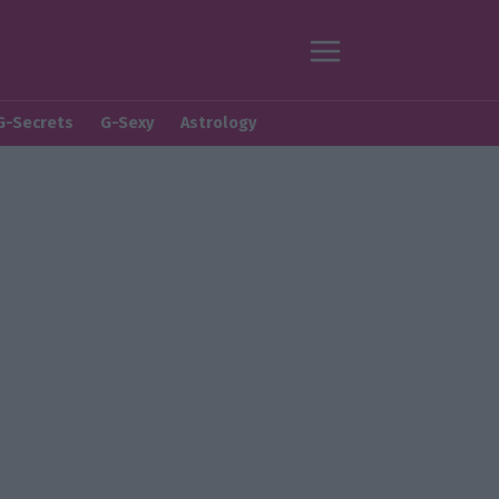
G-Secrets
G-Sexy
Astrology