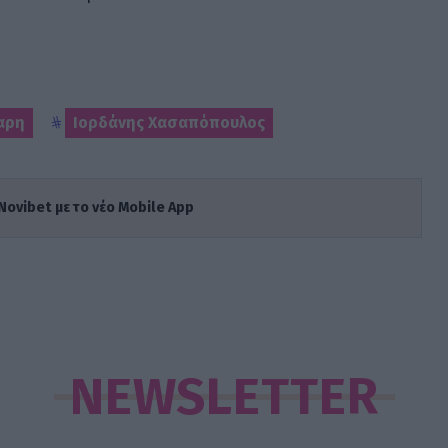
αρη
Ιορδάνης Χασαπόπουλος
Novibet με το νέο Mobile App
NEWSLETTER