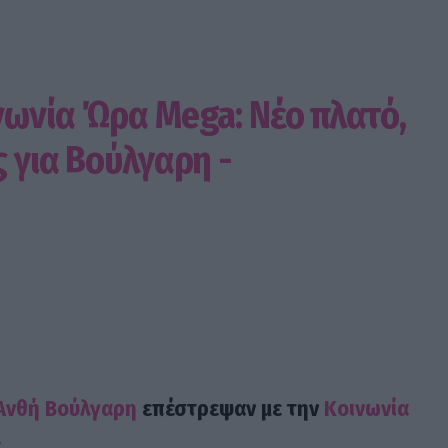
νωνία Ώρα Mega: Νέο πλατό,
ς για Βούλγαρη -
Ανθή Βούλγαρη
επέστρεψαν με την
Κοινωνία
.