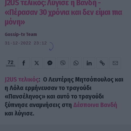
J2US τελικός: Λύγισε η Βανδή -
«Πέρασαν 30 χρόνια και δεν είμαι πια
μόνη»
Gossip-tv Team
31-12-2022 23:12
72
SHARES
J2US τελικός
: Ο Λευτέρης Μητσόπουλος και
η Λόλα ερμήνευσαν το τραγούδι
«Πανσέληνος» και αυτό το τραγούδι
ξύπνησε αναμνήσεις στη
Δέσποινα Βανδή
και λύγισε.