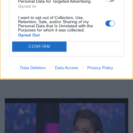
Personal Data for Targeted Advertising.
Opted In
I want to opt-out of Collection, Use,
Retention, Sale, and/or Sharing of my
Personal Data that Is Unrelated with the
Purposes for which it was collected.
Opted Out
Photo 2/4
Η Δέσποινα Βανδή συγκινημένη είπε: «Αυτό τραγούδι
CONFIRM
κυκλοφόρησε το 1995, εγώ μόλις είχα έρθει στην Αθήνα
από τη Θεσσαλονίκη, είχα μετακομίσει σε ένα μικρό
σπιτάκι και ήμουν μόνη με ένα σκύλο και ένα διθέσιο
Data Deletion
Data Access
Privacy Policy
καναπέ.