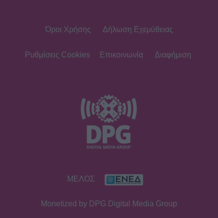
Όροι Χρήσης
Δήλωση Εχεμύθειας
MEDIA
Μαριάννα Γεωργαντή: «Καλέ, τι
ωραίος που είναι ο Γιώργος
Ρυθμίσεις Cookies
Επικοινωνία
Διαφήμιση
Φραγκούλης!»
MEDIA
Μάχη για την πρωινή ζώνη τον
Αύγουστο: Οι εκπλήξεις των
καναλιών και τα νούμερα
τηλεθέασης
SHOWBIZ
ΜΕΛΟΣ
Καινούργιου - Κουτσουμπής: Ο
έρωτας, ο γάμος και το πρώτο
Monetized by DPG Digital Media Group
καλοκαίρι με την Ξένια στη Μύκονο