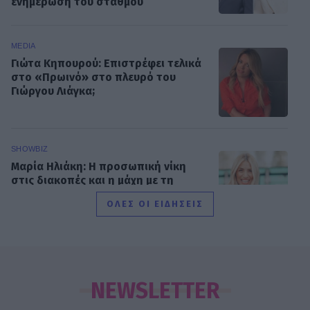
ενημέρωση του σταθμού
MEDIA
Γιώτα Κηπουρού: Επιστρέφει τελικά
στο «Πρωινό» στο πλευρό του
Γιώργου Λιάγκα;
SHOWBIZ
Μαρία Ηλιάκη: Η προσωπική νίκη
στις διακοπές και η μάχη με τη
διάσπαση προσοχής μετά την
ΟΛΕΣ ΟΙ ΕΙΔΗΣΕΙΣ
εγκυμοσύνη
SHOWBIZ
Ο Light ποζάρει μαζί με τη σύζυγο
και τον 10 μηνών γιο τους στις
NEWSLETTER
πρώτες καλοκαιρινές διακοπές τους.