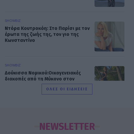
SHOWBIZ
Ντόρα Κουτροκόη: Στο Παρίσι με τον
έρωτα της ζωής της, τον γιο της
Κωνσταντίνο
SHOWBIZ
Δούκισσα Νομικού:Οικογενειακές
διακοπές από τη Μύκονο στον
επίγειο παράδεισο της Γαλλικής
ΟΛΕΣ ΟΙ ΕΙΔΗΣΕΙΣ
Πολυνησίας
SHOWBIZ
Άννα Ζηρδέλη - Άρθουρ
Παπαδόπουλος: Eπέλεξαν τη μακρινή
NEWSLETTER
Αυστραλία για να περάσουν τις