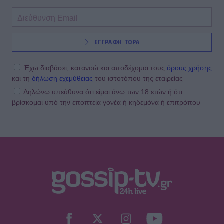
διακοπές τους
SHOWBIZ
ΕΓΓΡΑΦΗ ΤΩΡΑ
Στέφανος Κωνσταντινίδης: Έκανε
«βουτιά» στα 48 του μαζί με τα
παιδιά του
Έχω διαβάσει, κατανοώ και αποδέχομαι τους
όρους χρήσης
και τη
δήλωση εχεμύθειας
του ιστοτόπου της εταιρείας
Δηλώνω υπεύθυνα ότι είμαι άνω των 18 ετών ή ότι
βρίσκομαι υπό την εποπτεία γονέα ή κηδεμόνα ή επιτρόπου
SHOWBIZ
Νατάσα Εξηνταβελώνη: Η πιο
τρυφερή αγκαλιά στη Λίλα
Μπακλέση που μόλις γέννησε
SHOWBIZ
Κωνσταντίνος Αργυρός:
«Μεσοπέλαγα αρμενίζω»