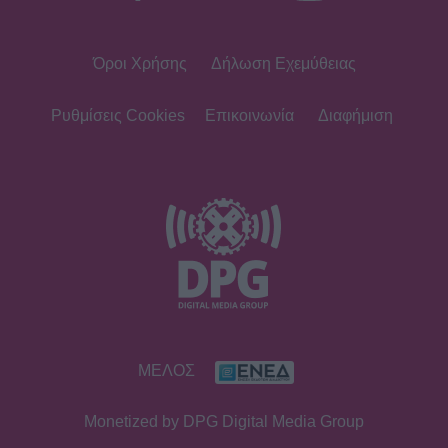
Όροι Χρήσης
Δήλωση Εχεμύθειας
SHOWBIZ
Τσιτσιπάς και Kristen Thoms: Ο
έρωτας που φέρνει την απόλυτη
Ρυθμίσεις Cookies
Επικοινωνία
Διαφήμιση
ισορροπία στην καριέρα του
πρωταθλητή
SHOWBIZ
Ανδρομάχη: Στο νοσοκομείο με ορό η
γνωστή τραγουδίστρια μετά από
έντονη αδιαθεσία σε live εμφάνιση
SHOWBIZ
ΜΕΛΟΣ
Οικονομάκου - Τσερέλα: Συνεχίζουν
το ταξίδι του μέλιτος στα Μπόρα
Monetized by DPG Digital Media Group
Μπόρα - Νέες φωτογραφίες