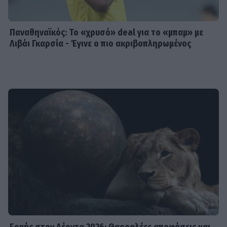
Παναθηναϊκός: Το «χρυσό» deal για το «μπαμ» με
Λιβάι Γκαρσία - Έγινε ο πιο ακριβοπληρωμένος