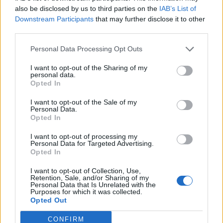
περιμέναμε
Άνεσις
also be disclosed by us to third parties on the
IAB’s List of
Downstream Participants
that may further disclose it to other
third parties.
SHOWBIZ
Personal Data Processing Opt Outs
Μαίρη Αρώνη: Πώς η απεργία πείνας
I want to opt-out of the Sharing of my
την οδήγησε στην κορυφή της
personal data.
Τέχνης της
Opted In
I want to opt-out of the Sale of my
Personal Data.
Opted In
MEDIA
Για Σένα - Νίκος Πουρσανίδης:
I want to opt-out of processing my
Personal Data for Targeted Advertising.
Θυσιάστηκε για άλλων αμαρτήματα
Opted In
– Η τραγική μοίρα του Μιχάλη
I want to opt-out of Collection, Use,
Retention, Sale, and/or Sharing of my
Personal Data that Is Unrelated with the
Purposes for which it was collected.
MEDIA
Opted Out
Σταματίνα Τσιμτσιλή: «Πρέπει να
Ένας χρόνος χωρίς τη Λένα Σαμαρά: Η αφιέρωση του
αφουγκράζεσαι τι θέλουν και τι
CONFIRM