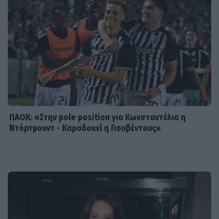
Χριστό και έζησε το θαύμα
SHOWBIZ
Ξέσπασε η Ναταλί Κάκκαβα: «Πόσο
ενοχλητικοί μπορείτε να γίνετε;»
ΠΑΟΚ: «Στην pole position για Κωνσταντέλια η
Ντόρτμουντ - Καραδοκεί η Γιουβέντους»