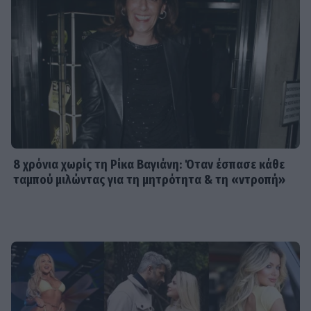
8 χρόνια χωρίς τη Ρίκα Βαγιάνη: Όταν έσπασε κάθε
ταμπού μιλώντας για τη μητρότητα & τη «ντροπή»