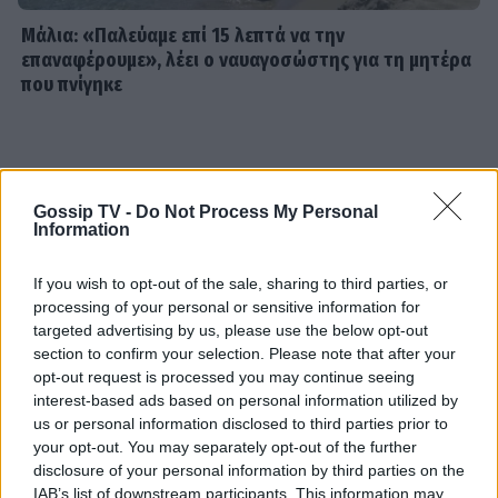
Bachelor... χρυσή στο bodybuilding
Μάλια: «Παλεύαμε επί 15 λεπτά να την
επαναφέρουμε», λέει ο ναυαγοσώστης για τη μητέρα
που πνίγηκε
MEDIA
Μιχάλης Λεβεντογιάννης - Μιχαήλ
Ταμπακάκης: Σμίγουν ξανά
τηλεοπτικά στη νέα σειρά «Χαμένα
Μονοπάτια»
Gossip TV -
Do Not Process My Personal
Information
MEDIA
If you wish to opt-out of the sale, sharing to third parties, or
Σπιλιάδες Spoiler: Τη θεωρούν νεκρή
processing of your personal or sensitive information for
και της κλέβει τη ζωή! Η αδίστακτη
targeted advertising by us, please use the below opt-out
προδοσία της κολλητής της
section to confirm your selection. Please note that after your
opt-out request is processed you may continue seeing
interest-based ads based on personal information utilized by
us or personal information disclosed to third parties prior to
EXODOS
your opt-out. You may separately opt-out of the further
Φωτοπούλου- Ρουμελιώτη-
disclosure of your personal information by third parties on the
Οι παικταράδες που δεν έγιναν ποτέ οι θρύλοι που
Ντούρος: Το χειμώνα στο θέατρο
IAB’s list of downstream participants. This information may