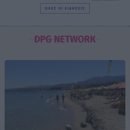
ΟΛΕΣ ΟΙ ΕΙΔΗΣΕΙΣ
MEDIA
Κατερίνα Σαβράνη: Επιστρέφει στην
DPG NETWORK
τηλεόραση μετά από χρόνια - Σε
ποια σειρά θα τη δούμε
SHOWBIZ
Ρία Ελληνίδου: Ποζάρει με μαγιό
πάνω σε σκάφος και «ανάβει»
φωτιές στο Instagram!
SHOWBIZ
Η θεαματική μεταμόρφωση της
Αθηνάς New York - Μετά το