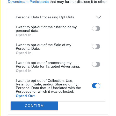
Downstream Participants
that may further disclose it to other
third parties.
Personal Data Processing Opt Outs
MEDIA
I want to opt-out of the Sharing of my
personal data.
Για Σένα: Γνωρίστε την οικογένεια
Opted In
Ηλιάδη – Εκεί όπου οι πιο δυνατοί
δεσμοί δοκιμάζονται περισσότερο
I want to opt-out of the Sale of my
Personal Data.
Opted In
I want to opt-out of processing my
SHOWBIZ
Personal Data for Targeted Advertising.
Λίλα Μπακλέση – Παναγιώτης
Opted In
Μαρκεζίνης: Έγιναν γονείς! Η πρώτη
φωτό και το τρυφερό μήνυμα
I want to opt-out of Collection, Use,
Retention, Sale, and/or Sharing of my
Personal Data that Is Unrelated with the
Purposes for which it was collected.
Opted Out
SHOWBIZ
CONFIRM
Τι συμβολίζουν για τη Σίσσυ Χρηστίδου οι 3 όμοιοι
Κρατερός Κατσούλης: Ήταν μια
αριθμοί στο χρυσό φυλαχτό που δεν αποχωρίζεται;
διαδρομή που επέλεξα για να βρω