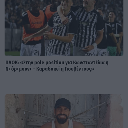
είναι γεμάτη κοινές στιγμές τους
SHOWBIZ
Συγκλονίζει η δημοσιογράφος
Ιωάννα Κουλούρη: Αναγκάστηκαν να
με δέσουν για να μη βλάψω τον
εαυτό μου
ΠΑΟΚ: «Στην pole position για Κωνσταντέλια η
Ντόρτμουντ - Καραδοκεί η Γιουβέντους»