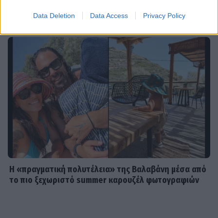
τρόπους επικοινωνίας και
συνεννόησης
Data Deletion
Data Access
Privacy Policy
SHOWBIZ
Συγκινεί η Ανθή Βούλγαρη: «Χωρίς
εσένα το φετινό καλοκαίρι θα ήταν
το δυσκολότερο της ζωής μου»
SHOWBIZ
Δίπλα στο απέραντο γαλάζιο η
Μαριαλένα Ρουμελιώτη γιορτάζει
τους δυο πρώτους μήνες με τον γιο
της
Η «πραγματική πολυτέλεια» της Βαλαβάνη μέσα από
το πιο ξεχωριστό summer καρουζέλ φωτογραφιών
SHOWBIZ
«Μια γοργόνα στην Κρήτη» -
Αποθεώθηκε η Παπουτσάκη!