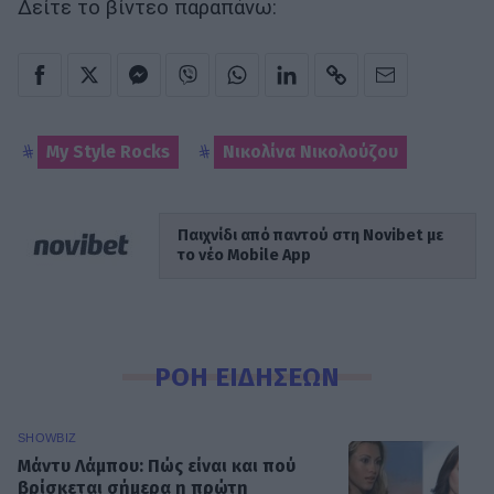
Δείτε το βίντεο παραπάνω:
My Style Rocks
Νικολίνα Νικολούζου
Παιχνίδι από παντού στη Novibet με
το νέο Mobile App
ΡΟΗ ΕΙΔΗΣΕΩΝ
SHOWBIZ
Μάντυ Λάμπου: Πώς είναι και πού
βρίσκεται σήμερα η πρώτη