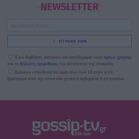
NEWSLETTER
ΕΓΓΡΑΦΗ ΤΩΡΑ
Έχω διαβάσει, κατανοώ και αποδέχομαι τους
όρους χρήσης
και τη
δήλωση εχεμύθειας
του ιστοτόπου της εταιρείας
Δηλώνω υπεύθυνα ότι είμαι άνω των 18 ετών ή ότι
βρίσκομαι υπό την εποπτεία γονέα ή κηδεμόνα ή επιτρόπου