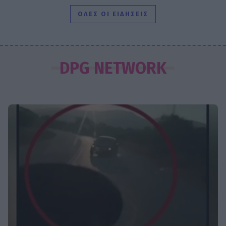
Η συνεργασία με τον Σαββιδάκη
ΟΛΕΣ ΟΙ ΕΙΔΗΣΕΙΣ
SHOWBIZ
Ειρήνη Νικολοπούλου: «Το Tik Tok
DPG NETWORK
έχει γίνει το σόου όλου του
πλανήτη»
HOLLYWOOD
Σακίρα: Αυτές είναι οι 7 τροφές που
την κρατούν «αγέραστη» στα 49
της
SHOWBIZ
Χριστίνα Τσάφου: «Η Μαριλού θα
είναι πάντα οικογένειά μου»