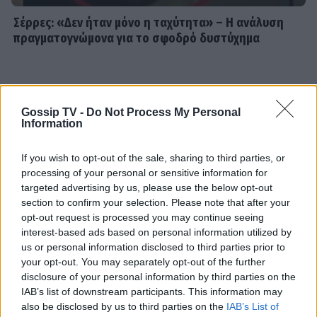
Σέρρες: «Δεν ήταν μόνο η ταχύτητα» – Η ανάλυση
πραγματογνώμονα για το σφοδρό δυστύχημα
SHOWBIZ
Daphne Lawrence: «Το πρώτο μου
τραγούδι το έγραψα όταν πήγαινα Ε’
Gossip TV -
Do Not Process My Personal
Δημοτικού¬
Information
If you wish to opt-out of the sale, sharing to third parties, or
processing of your personal or sensitive information for
MEDIA
targeted advertising by us, please use the below opt-out
Μπαμπά σ’ αγαπώ - Ελένη Σακκά: Η
section to confirm your selection. Please note that after your
Μαίρη δεν λειτουργεί συνειδητά για
opt-out request is processed you may continue seeing
να δημιουργεί χάος
interest-based ads based on personal information utilized by
us or personal information disclosed to third parties prior to
your opt-out. You may separately opt-out of the further
disclosure of your personal information by third parties on the
MEDIA
IAB’s list of downstream participants. This information may
Οι παικταράδες που δεν έγιναν ποτέ οι θρύλοι που
Έλλη Κασόλη: «Έχω τη φιλοσοφία
also be disclosed by us to third parties on the
IAB’s List of
περιμέναμε
του «στρατιώτη»